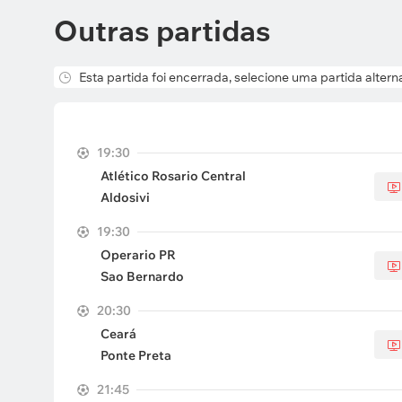
Outras partidas
Esta partida foi encerrada, selecione uma partida altern
19:30
Atlético Rosario Central
Aldosivi
19:30
Operario PR
Sao Bernardo
20:30
Ceará
Ponte Preta
21:45