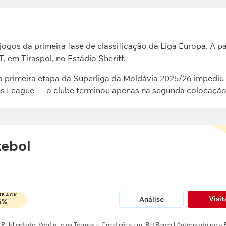
 jogos da primeira fase de classificação da Liga Europa. A pa
, em Tiraspol, no Estádio Sheriff.
 primeira etapa da Superliga da Moldávia 2025/26 impediu
ons League — o clube terminou apenas na segunda colocação
tebol
HBACK
Visit
Análise
6%