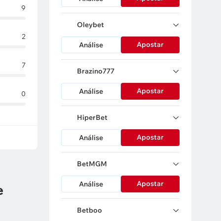
9
Oleybet
2
Apostar
Análise
7
Brazino777
Apostar
Análise
0
HiperBet
Apostar
Análise
BetMGM
Apostar
Análise
e
Betboo