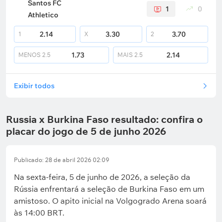
Santos FC
1
0
Athletico
2.14
3.30
3.70
1
X
2
1.73
2.14
MENOS
2.5
MAIS
2.5
Exibir todos
Russia x Burkina Faso resultado: confira o
placar do jogo de 5 de junho 2026
Publicado: 28 de abril 2026 02:09
Na sexta-feira, 5 de junho de 2026, a seleção da
Rússia enfrentará a seleção de Burkina Faso em um
amistoso. O apito inicial na Volgogrado Arena soará
às 14:00 BRT.