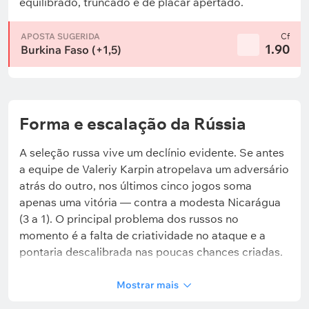
equilibrado, truncado e de placar apertado.
APOSTA SUGERIDA
Cf
1.90
Burkina Faso (+1,5)
Forma e escalação da Rússia
A seleção russa vive um declínio evidente. Se antes
a equipe de Valeriy Karpin atropelava um adversário
atrás do outro, nos últimos cinco jogos soma
apenas uma vitória — contra a modesta Nicarágua
(3 a 1). O principal problema dos russos no
momento é a falta de criatividade no ataque e a
pontaria descalibrada nas poucas chances criadas.
O duelo contra o Egito, no Cairo, mostrou que
adversários robustos fisicamente e compactos na
Mostrar mais
defesa conseguem neutralizar completamente o