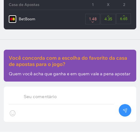
Casa de Apostas
1
X
2
6.65
BetBoom
1.48
4.35
Você concorda com a escolha do favorito da casa
de apostas para o jogo?
Quem você acha que ganha e em quem vale a pena apostar
Seu comentário