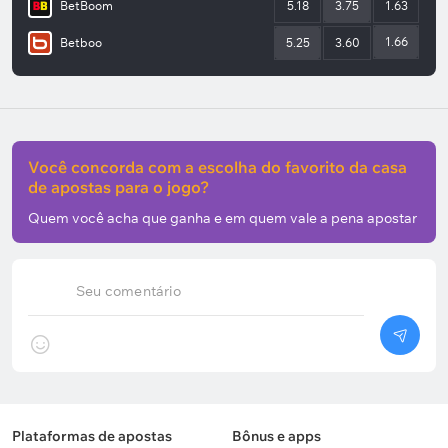
BetBoom
5.18
3.75
1.63
1.66
Betboo
5.25
3.60
Você concorda com a escolha do favorito da casa
de apostas para o jogo?
Quem você acha que ganha e em quem vale a pena apostar
Seu comentário
Plataformas de apostas
Bônus e apps