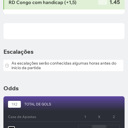
1.45
RD Congo com handicap (+1,5)
Escalações
As escalações serão conhecidas algumas horas antes do
início da partida
Odds
1X2
TOTAL DE GOLS
Casa de Apostas
1
X
2