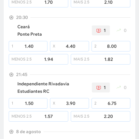
1.70
2.10
MENOS
2.5
MAIS
2.5
20:30
Ceará
1
0
Ponte Preta
1.40
4.40
8.00
1
X
2
1.94
1.82
MENOS
2.5
MAIS
2.5
21:45
Independiente Rivadavia
1
0
Estudiantes RC
1.50
3.90
6.75
1
X
2
1.57
2.20
MENOS
2.5
MAIS
2.5
8 de agosto