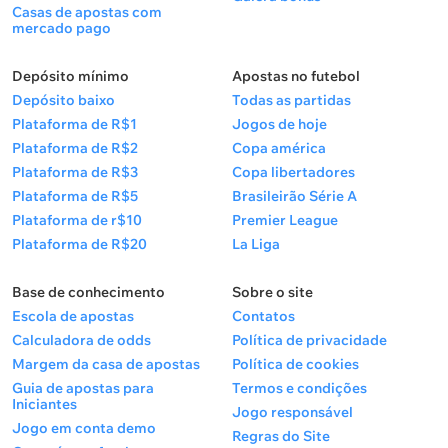
goleadas nem mesmo contra as principais seleções
Casas de apostas com
mercado pago
da Ásia (Coreia do Sul, Arábia Saudita).
Depósito mínimo
Apostas no futebol
Depósito baixo
Todas as partidas
Números importantes do Iraque:
Plataforma de R$1
Jogos de hoje
Plataforma de R$2
Copa américa
Plataforma de R$3
Copa libertadores
Sofreu apenas sete gols nos últimos 11 jogos,
Plataforma de R$5
Brasileirão Série A
terminando cinco deles sem ser vazado.
Plataforma de r$10
Premier League
A marca de menos de 3,5 gols foi registrada em
Plataforma de R$20
La Liga
todas as últimas 15 partidas.
Base de conhecimento
Sobre o site
Nas últimas 24 partidas, sofreu apenas cinco
Escola de apostas
Contatos
derrotas, sendo que em apenas uma delas
Calculadora de odds
Política de privacidade
perdeu por mais de dois gols de diferença.
Margem da casa de apostas
Política de cookies
Provável escalação do Iraque (4-2-3-1)
Guia de apostas para
Termos e condições
Iniciantes
Jogo responsável
Fahad Talib – Mustafa Saadoon, Zid Tahseen, Akam
Jogo em conta demo
Regras do Site
Hashem, Ahmed Yahya – Zidane Iqbal, Aimar Sher –