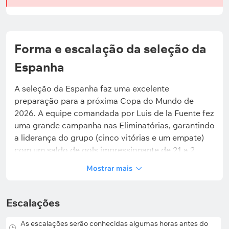
Forma e escalação da seleção da
Espanha
A seleção da Espanha faz uma excelente
preparação para a próxima Copa do Mundo de
2026. A equipe comandada por Luis de la Fuente fez
uma grande campanha nas Eliminatórias, garantindo
a liderança do grupo (cinco vitórias e um empate)
com um saldo de gols impressionante de 21 a 2.
Depois disso, a Fúria Vermelha disputou dois
Mostrar mais
amistosos que seguiram caminhos bem opostos.
Diante da Sérvia, os espanhóis não tiveram
dificuldades e venceram com tranquilidade (3 a 0),
Escalações
mas contra o Egito a falta de pontaria pesou. O jogo
terminou em um empate sem gols, com a Espanha
As escalações serão conhecidas algumas horas antes do