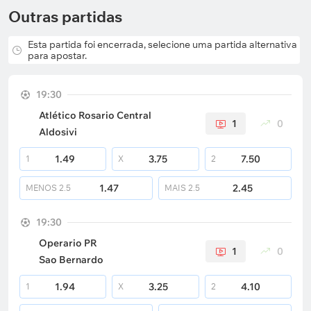
Outras partidas
Esta partida foi encerrada, selecione uma partida alternativa
para apostar.
19:30
Atlético Rosario Central
1
0
Aldosivi
1.49
3.75
7.50
1
X
2
1.47
2.45
MENOS
2.5
MAIS
2.5
19:30
Operario PR
1
0
Sao Bernardo
1.94
3.25
4.10
1
X
2