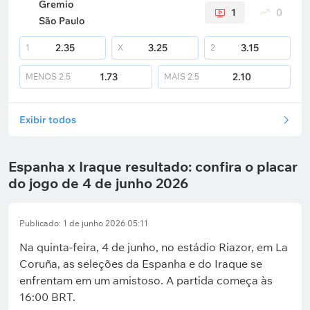
Gremio
1
0
São Paulo
2.35
3.25
3.15
1
X
2
1.73
2.10
MENOS
2.5
MAIS
2.5
Exibir todos
Espanha x Iraque resultado: confira o placar
do jogo de 4 de junho 2026
Publicado: 1 de junho 2026 05:11
Na quinta-feira, 4 de junho, no estádio Riazor, em La
Coruña, as seleções da Espanha e do Iraque se
enfrentam em um amistoso. A partida começa às
16:00 BRT.