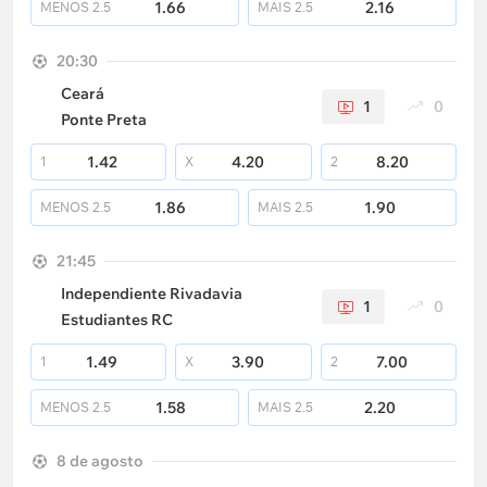
1.66
2.16
MENOS
2.5
MAIS
2.5
20:30
Ceará
1
0
Ponte Preta
1.42
4.20
8.20
1
X
2
1.86
1.90
MENOS
2.5
MAIS
2.5
21:45
Independiente Rivadavia
1
0
Estudiantes RC
1.49
3.90
7.00
1
X
2
1.58
2.20
MENOS
2.5
MAIS
2.5
8 de agosto