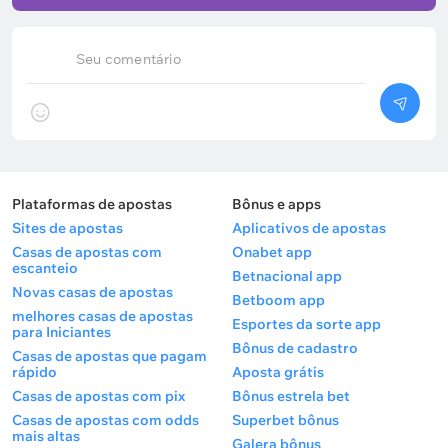
Desfalques:
Lamine Yamal (dúvida).
Seu comentário
Forma e escalação da seleção do
Iraque
A seleção do Iraque trilhou um caminho árduo para
garantir sua vaga no Mundial. A equipe disputou
Plataformas de apostas
Bônus e apps
duas fases de grupos, superou os Emirados Árabes
Sites de apostas
Aplicativos de apostas
Unidos na repescagem asiática (1 a 1 e 2 a 1) e
Casas de apostas com
Onabet app
passou pela Bolívia na repescagem intercontinental
escanteio
Betnacional app
(2 a 1). O ponto mais forte dos iraquianos é a solidez
Novas casas de apostas
Betboom app
defensiva: nas últimas 16 partidas, a equipe não
melhores casas de apostas
Esportes da sorte app
para Iniciantes
sofreu mais do que dois gols em um mesmo jogo.
Bônus de cadastro
Casas de apostas que pagam
No amistoso mais recente, diante de Andorra, o
rápido
Aposta grátis
Iraque voltou a passar em branco na defesa (1 a 0).
Casas de apostas com pix
Bônus estrela bet
Embora Andorra não sirva de parâmetro comparada
Casas de apostas com odds
Superbet bônus
à Espanha, os visitantes não costumam sofrer
mais altas
Galera bônus