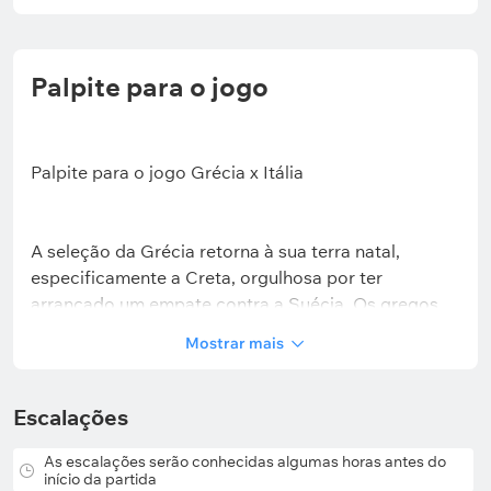
Palpite para o jogo
Palpite para o jogo Grécia x Itália
A seleção da Grécia retorna à sua terra natal,
especificamente a Creta, orgulhosa por ter
arrancado um empate contra a Suécia. Os gregos
mereceram o resultado e certamente não jogaram
Mostrar mais
pior que os adversários. Esta Itália também é uma
oponente superável para eles.
Escalações
Após três jogos sem marcar, fazer dois gols em 90
minutos é um bom feito. Em março, por exemplo, a
As escalações serão conhecidas algumas horas antes do
equipe de Ivan Jovanović passou em branco no
início da partida