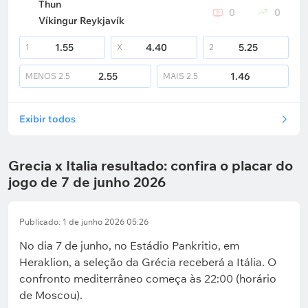
Thun
0
0
Víkingur Reykjavík
1.55
4.40
5.25
1
X
2
2.55
1.46
MENOS
2.5
MAIS
2.5
Exibir todos
Grecia x Italia resultado: confira o placar do
jogo de 7 de junho 2026
Publicado: 1 de junho 2026 05:26
No dia 7 de junho, no Estádio Pankritio, em
Heraklion, a seleção da Grécia receberá a Itália. O
confronto mediterrâneo começa às 22:00 (horário
de Moscou).