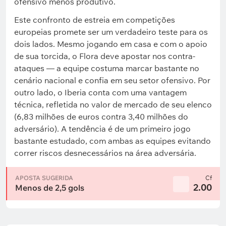
ofensivo menos produtivo.
Este confronto de estreia em competições
europeias promete ser um verdadeiro teste para os
dois lados. Mesmo jogando em casa e com o apoio
de sua torcida, o Flora deve apostar nos contra-
ataques — a equipe costuma marcar bastante no
cenário nacional e confia em seu setor ofensivo. Por
outro lado, o Iberia conta com uma vantagem
técnica, refletida no valor de mercado de seu elenco
(6,83 milhões de euros contra 3,40 milhões do
adversário). A tendência é de um primeiro jogo
bastante estudado, com ambas as equipes evitando
correr riscos desnecessários na área adversária.
APOSTA SUGERIDA
Cf
2.00
Menos de 2,5 gols