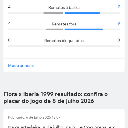
4
7
Remates à baliza
4
9
Remates fora
0
0
Remates bloqueados
Mostrar mais
Flora x Iberia 1999 resultado: confira o
placar do jogo de 8 de julho 2026
Publicado: 6 de julho 2026 18:07
Na quarta-feira, 8 de julho, na A. Le Coq Arena, em