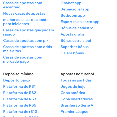
Casas de apostas com
Onabet app
escanteio
Betnacional app
Novas casas de apostas
Betboom app
melhores casas de apostas
Esportes da sorte app
para Iniciantes
Bônus de cadastro
Casas de apostas que pagam
rápido
Aposta grátis
Casas de apostas com pix
Bônus estrela bet
Casas de apostas com odds
Superbet bônus
mais altas
Galera bônus
Casas de apostas com
mercado pago
Depósito mínimo
Apostas no futebol
Depósito baixo
Todas as partidas
Plataforma de R$1
Jogos de hoje
Plataforma de R$2
Copa américa
Plataforma de R$3
Copa libertadores
Plataforma de R$5
Brasileirão Série A
Plataforma de r$10
Premier League