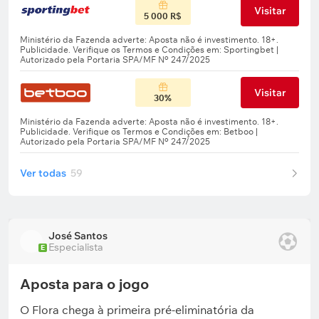
Visitar
5 000 R$
Visitar
30%
Ver todas
59
José Santos
Especialista
E
Aposta para o jogo
O Flora chega à primeira pré-eliminatória da