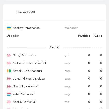
Quem vai apitar a partida
Iberia 1999
Sandi Putros
(Dinamarca)
Andrey Demchenko
treinador
Jogador
Partidos
Golos
Jogos – 6 (Competições internacionais, 2024/25–
2025/26);
First XI
Média de faltas por jogo – 23;
Média de cartões amarelos por jogo (incluindo o
Giorgi Makaridze
gol.
0
0
segundo amarelo) – 4,3;
Aleksandre Amisulashvili
zag.
0
0
Jogos com cartão vermelho – 1 em 6;
Armel Junior Zohouri
zag.
0
0
Jogos com pênalti – 1 em 6.
Jemali-Giorgi Jinjolava
zag.
0
0
Nika Sikharulashvili
zag.
0
0
Vahid Selimović
zag.
0
0
Andria Bartishvili
mc.
0
0