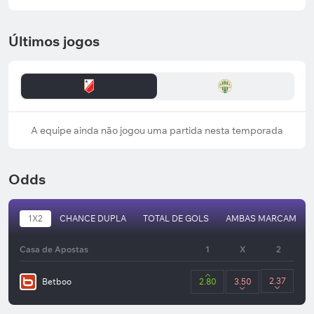
Últimos jogos
A equipe ainda não jogou uma partida nesta temporada
Odds
1X2
CHANCE DUPLA
TOTAL DE GOLS
AMBAS MARCAM
Casa de Apostas
1
X
2
2.37
Betboo
2.80
3.50