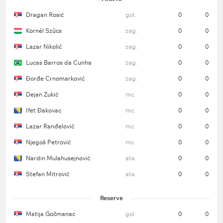
Dragan Rosić
gol.
0
0
Kornél Szűcs
zag.
0
0
Lazar Nikolić
zag.
0
0
Lucas Barros da Cunha
zag.
0
0
Đorđe Crnomarković
zag.
0
0
Dejan Zukić
mc.
0
0
Ifet Đakovac
mc.
0
0
Lazar Ranđelović
mc.
0
0
Njegoš Petrović
mc.
0
0
Nardin Mulahusejnović
ata.
0
0
Stefan Mitrović
ata.
0
0
Reserve
Matija Gočmanac
gol.
0
0