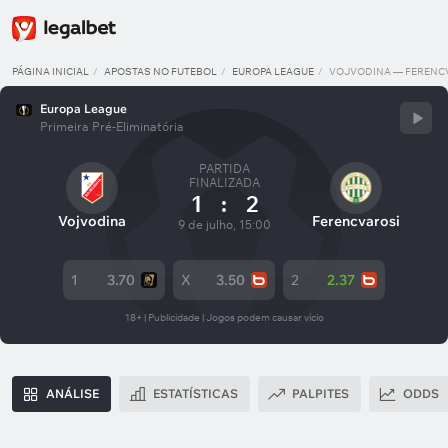
PÁGINA INICIAL
APOSTAS NO FUTEBOL
EUROPA LEAGUE
VOJVODINA — FERENC
Europa League
Primeira Pré-Eliminatória
PARTIDA
FINALIZADA
1
:
2
Vojvodina
Ferencvarosi
9 de julho, 15:00
1
3.70
X
3.50
2
2.37
18+ | Publicidade | Jogos podem causar vício
ANÁLISE
ESTATÍSTICAS
PALPITES
ODDS