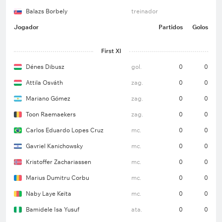
Balazs Borbely
treinador
Jogador
Partidos
Golos
First XI
Dénes Dibusz
gol.
0
0
Attila Osváth
zag.
0
0
Mariano Gómez
zag.
0
0
Toon Raemaekers
zag.
0
0
Carlos Eduardo Lopes Cruz
mc.
0
0
Gavriel Kanichowsky
mc.
0
0
Kristoffer Zachariassen
mc.
0
0
Marius Dumitru Corbu
mc.
0
0
Naby Laye Keïta
mc.
0
0
Bamidele Isa Yusuf
ata.
0
0