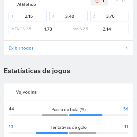
1
0
Athletico
2.15
3.40
3.70
1
X
2
1.73
2.14
MENOS
2.5
MAIS
2.5
Exibir todos
Estatísticas de jogos
Vojvodina
44
56
Posse de bola (%)
13
11
Tentativas de golo