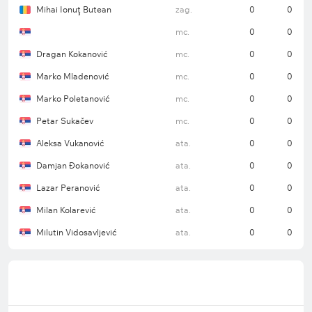
Mihai Ionuţ Butean
zag.
0
0
mc.
0
0
Dragan Kokanović
mc.
0
0
Marko Mladenović
mc.
0
0
Marko Poletanović
mc.
0
0
Petar Sukačev
mc.
0
0
Aleksa Vukanović
ata.
0
0
Damjan Đokanović
ata.
0
0
Lazar Peranović
ata.
0
0
Milan Kolarević
ata.
0
0
Milutin Vidosavljević
ata.
0
0