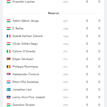
Krisztián Lisztes
ata.
0
0
Reserve
Ádám Gábor Varga
gol.
0
0
E. Botka
zag.
0
0
Guédé Nathan Zohoré
zag.
0
0
Olivér Zoltán Nagy
zag.
0
0
Callum O'Dowda
mc.
0
0
Edgar Sevikyan
mc.
0
0
Philippe Rommens
mc.
0
0
Aleksandar Ćirković
ata.
0
0
Elton-Ofoi Acolatse
ata.
0
0
Jonathan Levi
ata.
0
0
Lenny Alvin Pico Joseph
ata.
0
0
Zsombor Gruber
ata.
0
0