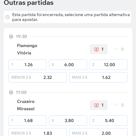
Outras partidas
Esta partida foi encerrada, selecione uma partida alternativa
para apostar.
19:30
Flamengo
1
0
Vitória
1.26
6.00
12.00
1
X
2
2.32
1.62
MENOS
2.5
MAIS
2.5
11:00
Cruzeiro
1
0
Mirassol
1.68
3.80
5.40
1
X
2
1.83
2.00
MENOS
2.5
MAIS
2.5