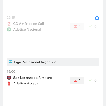
22:15
CD América de Cali
1
0
Atletico Nacional
Liga Profesional Argentina
15:00
San Lorenzo de Almagro
1
0
Atletico Huracan