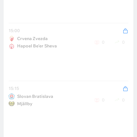
15:00
Crvena Zvezda
0
0
Hapoel Be'er Sheva
15:15
Slovan Bratislava
0
0
Mjällby