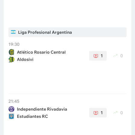
Liga Profesional Argentina
19:30
Atlético Rosario Central
1
0
Aldosivi
21:45
Independiente Rivadavia
1
0
Estudiantes RC