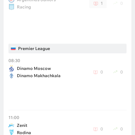
1
0
Racing
Premier League
08:30
Dinamo Moscow
0
0
Dinamo Makhachkala
11:00
Zenit
0
0
Rodina