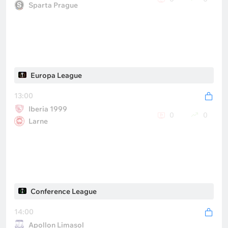
Sparta Prague
Europa League
13:00
Iberia 1999
0
0
Larne
Conference League
14:00
Apollon Limasol