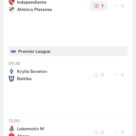
Independiente
1
0
Atletico Platense
Premier League
09:30
Krylia Sovetov
0
0
Baltika
12:00
Lokomotiv M
0
0