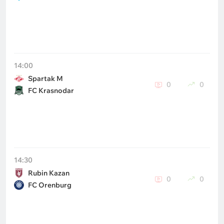
14:00
Spartak M
0
0
FC Krasnodar
14:30
Rubin Kazan
0
0
FC Orenburg