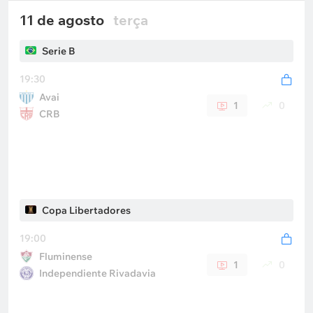
11 de agosto
terça
Serie B
19:30
Avai
1
0
CRB
Copa Libertadores
19:00
Fluminense
1
0
Independiente Rivadavia