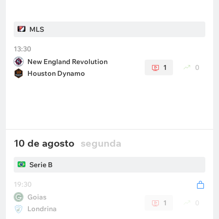
MLS
13:30
New England Revolution
1
0
Houston Dynamo
10 de agosto
segunda
Serie B
19:30
Goias
1
0
Londrina