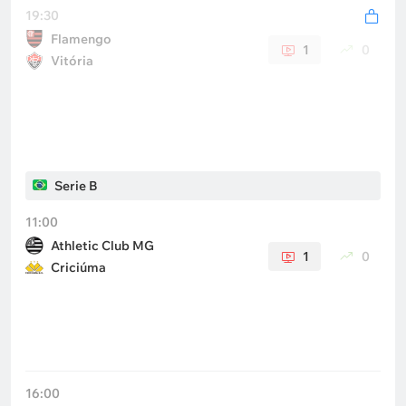
19:30
Flamengo
1
0
Vitória
Serie B
11:00
Athletic Club MG
1
0
Criciúma
16:00