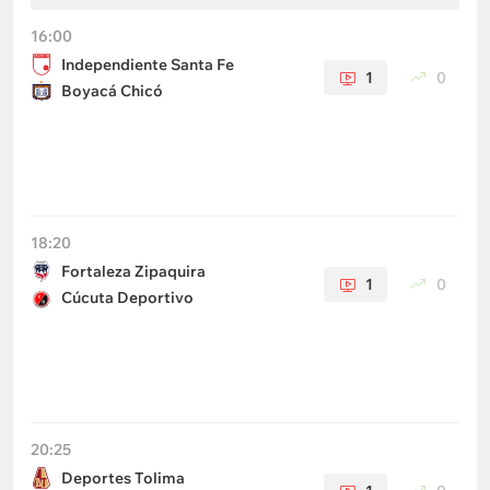
16:00
Independiente Santa Fe
1
0
Boyacá Chicó
18:20
Fortaleza Zipaquira
1
0
Cúcuta Deportivo
20:25
Deportes Tolima