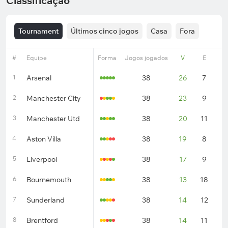
Classificação
Tournament
Últimos cinco jogos
Casa
Fora
#
Equipe
Forma
Jogos jogados
V
E
D
1
Arsenal
38
26
7
5
2
Manchester City
38
23
9
6
3
Manchester Utd
38
20
11
7
4
Aston Villa
38
19
8
1
5
Liverpool
38
17
9
1
6
Bournemouth
38
13
18
7
7
Sunderland
38
14
12
1
8
Brentford
38
14
11
1