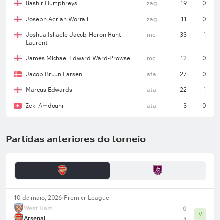
Cullen (lesionados).
Bashir Humphreys
zag.
19
0
Joseph Adrian Worrall
zag.
11
0
Joshua Ishaele Jacob-Heron Hunt-
mc.
33
1
Laurent
James Michael Edward Ward-Prowse
mc.
12
0
Jacob Bruun Larsen
ata.
27
0
Marcus Edwards
ata.
22
1
Zeki Amdouni
ata.
3
0
Partidas anteriores do torneio
10 de maio, 2026
Premier League
West Ham
0
V
Arsenal
1