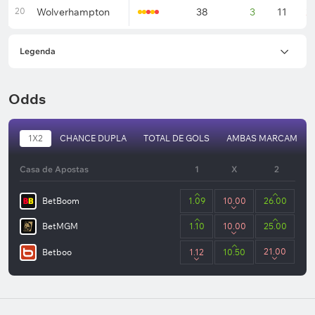
20
Wolverhampton
38
3
11
2
Legenda
Odds
1X2
CHANCE DUPLA
TOTAL DE GOLS
AMBAS MARCAM
Casa de Apostas
1
X
2
BetBoom
1.09
10.00
26.00
BetMGM
1.10
10.00
25.00
21.00
Betboo
1.12
10.50