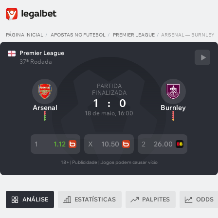
PÁGINA INICIAL
APOSTAS NO FUTEBOL
PREMIER LEAGUE
ARSENAL — BURNLEY
Premier League
37ª Rodada
PARTIDA
FINALIZADA
1
:
0
Arsenal
Burnley
18 de maio, 16:00
1
1.12
X
10.50
2
26.00
18+ | Publicidade | Jogos podem causar vício
ANÁLISE
ESTATÍSTICAS
PALPITES
ODDS