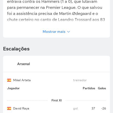
entrava contra os Hammers (1 a 0), que lutavam
para permanecer na Premier League. O que salvou
foi a assistência precisa de Martin Ødegaard e o
chute certeiro no canto de Leandro Trossard aos 83
minutos. A sequência de vitórias em todas as
competições chegou a três jogos.
Mostrar mais
Escalações
Números importantes:
Arsenal
Nos últimos dois meses, sempre que o Arsenal
vence, o faz sem sofrer gols — isso aconteceu
sete vezes.
Mikel Arteta
treinador
Jogador
Partidos
Golos
O Arsenal tem a melhor defesa do campeonato,
com apenas 26 gols sofridos em 36 partidas.
First XI
Nesta temporada, no Emirates Stadium, a equipe
David Raya
gol.
37
-26
conquistou 14 vitórias e sofreu apenas duas