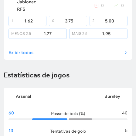
Jablonec
0
0
RFS
1.62
3.75
5.00
1
X
2
1.77
1.95
MENOS
2.5
MAIS
2.5
Exibir todos
Estatísticas de jogos
Arsenal
Burnley
60
40
Posse de bola (%)
13
5
Tentativas de golo