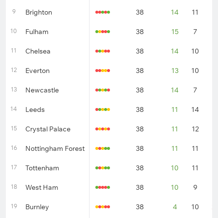
9
Brighton
38
14
11
1
10
Fulham
38
15
7
1
11
Chelsea
38
14
10
1
12
Everton
38
13
10
1
13
Newcastle
38
14
7
1
14
Leeds
38
11
14
1
15
Crystal Palace
38
11
12
1
16
Nottingham Forest
38
11
11
1
17
Tottenham
38
10
11
1
18
West Ham
38
10
9
1
19
Burnley
38
4
10
2