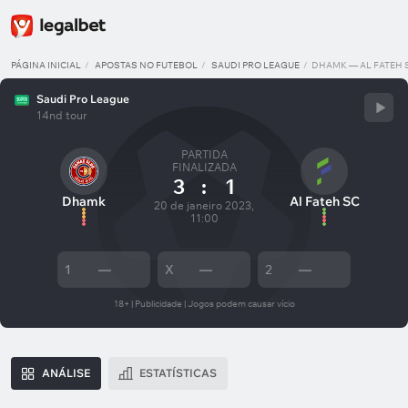
PÁGINA INICIAL
APOSTAS NO FUTEBOL
SAUDI PRO LEAGUE
DHAMK — AL FATEH 
Saudi Pro League
14nd tour
PARTIDA
FINALIZADA
3
:
1
Dhamk
Al Fateh SC
20 de janeiro 2023,
11:00
1
—
X
—
2
—
18+ | Publicidade | Jogos podem causar vício
ANÁLISE
ESTATÍSTICAS