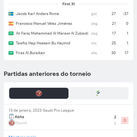
First XI
Jacob Karl Anders Rinne
gol.
27
-37
Francisco Manuel Vélez Jiménez
zag.
21
0
Ali Faraj Mohammed Al Marawi Al Zubaidi
zag.
17
1
Tawfiq Hejji Hossain Bu Haymid
mc.
25
1
Firas Al Buraikan
ata.
30
17
Partidas anteriores do torneio
13 de janeiro, 2023
Saudi Pro League
Abha
2
D
Dhamk
1