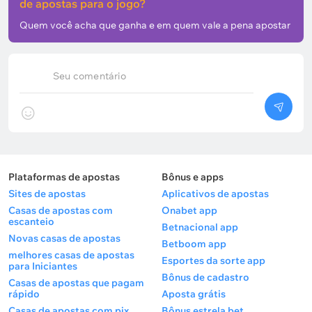
de apostas para o jogo?
Quem você acha que ganha e em quem vale a pena apostar
Seu comentário
Plataformas de apostas
Bônus e apps
Sites de apostas
Aplicativos de apostas
Casas de apostas com
Onabet app
escanteio
Betnacional app
Novas casas de apostas
Betboom app
melhores casas de apostas
Esportes da sorte app
para Iniciantes
Bônus de cadastro
Casas de apostas que pagam
rápido
Aposta grátis
Casas de apostas com pix
Bônus estrela bet