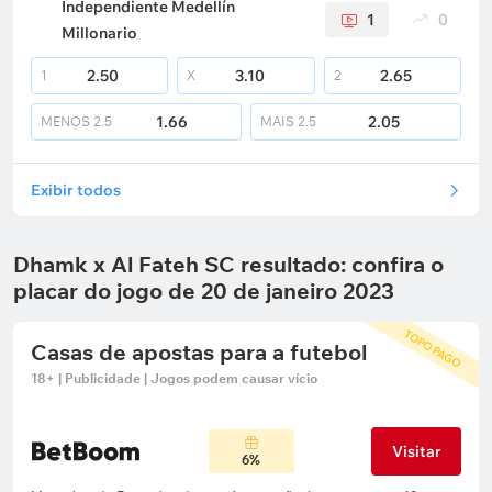
Independiente Medellín
1
0
Millonario
2.50
3.10
2.65
1
X
2
1.66
2.05
MENOS
2.5
MAIS
2.5
Exibir todos
Dhamk x Al Fateh SC resultado: confira o
placar do jogo de 20 de janeiro 2023
TOPO PAGO
Casas de apostas para a futebol
18+ | Publicidade | Jogos podem causar vício
Visitar
6%