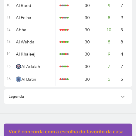
10
Al Raed
30
9
7
1
11
Al Feiha
30
8
9
1
12
Abha
30
10
3
1
13
Al Wehda
30
8
8
1
14
Al Khaleej
30
9
4
1
15
Al Adalah
30
7
7
1
16
Al Batin
30
5
5
2
Legenda
Você concorda com a escolha do favorito da casa