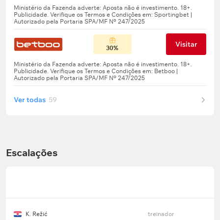
Visitar
30%
Ver todas
59
Escalações
K. Režić
treinador