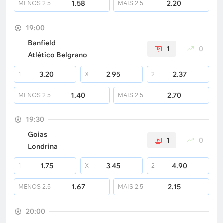
1.58
2.20
MENOS
2.5
MAIS
2.5
19:00
Banfield
1
0
Atlético Belgrano
3.20
2.95
2.37
1
X
2
1.40
2.70
MENOS
2.5
MAIS
2.5
19:30
Goias
1
0
Londrina
1.75
3.45
4.90
1
X
2
1.67
2.15
MENOS
2.5
MAIS
2.5
20:00