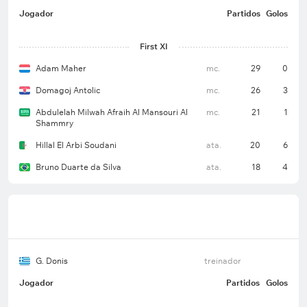
Jogador
Partidos
Golos
First XI
Adam Maher
mc.
29
0
Domagoj Antolic
mc.
26
3
Abdulelah Milwah Afraih Al Mansouri Al
mc.
21
1
Shammry
Hillal El Arbi Soudani
ata.
20
6
Bruno Duarte da Silva
ata.
18
4
G. Donis
treinador
Jogador
Partidos
Golos