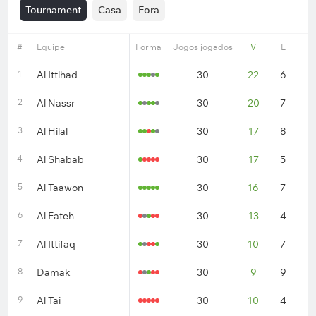
Tournament
Casa
Fora
#
Equipe
Forma
Jogos jogados
V
E
D
1
Al Ittihad
30
22
6
2
2
Al Nassr
30
20
7
3
3
Al Hilal
30
17
8
5
4
Al Shabab
30
17
5
8
5
Al Taawon
30
16
7
7
6
Al Fateh
30
13
4
1
7
Al Ittifaq
30
10
7
1
8
Damak
30
9
9
1
9
Al Tai
30
10
4
1