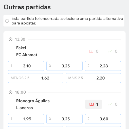
Outras partidas
Esta partida foi encerrada, selecione uma partida alternativa
para apostar.
13:30
Fakel
0
0
FC Akhmat
3.10
3.25
2.28
1
X
2
1.62
2.20
MENOS
2.5
MAIS
2.5
18:00
Rionegro Águilas
1
0
Llaneros
1.95
3.25
3.60
1
X
2