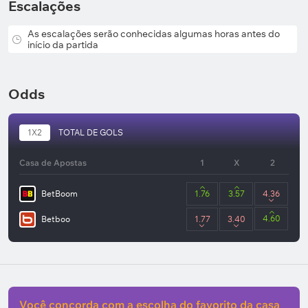
Escalações
Пенальти – 28%.
As escalações serão conhecidas algumas horas antes do
início da partida
Odds
1X2
TOTAL DE GOLS
Casa de Apostas
1
X
2
BetBoom
1.76
3.57
4.36
4.60
Betboo
1.77
3.40
Você concorda com a escolha do favorito da casa