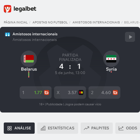
PÁGINA INICIAL
APOSTAS NO FUTEBOL
AMISTOSOS INTERNACIONAIS
BELARUS 
Amistosos internacionais
Amistosos internacionais
PARTIDA
FINALIZADA
4
:
1
Belarus
Syria
5 de junho, 13:00
1
1.77
X
3.57
2
4.60
18+ | Publicidade | Jogos podem causar vício
ANÁLISE
ESTATÍSTICAS
PALPITES
ODDS