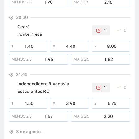
1.70
2.10
MENOS
2.5
MAIS
2.5
20:30
Ceará
1
0
Ponte Preta
1.40
4.40
8.00
1
X
2
1.95
1.82
MENOS
2.5
MAIS
2.5
21:45
Independiente Rivadavia
1
0
Estudiantes RC
1.50
3.90
6.75
1
X
2
1.57
2.20
MENOS
2.5
MAIS
2.5
8 de agosto