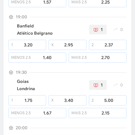
1.57
2.25
MENOS
2.5
MAIS
2.5
19:00
Banfield
1
0
Atlético Belgrano
3.20
2.95
2.37
1
X
2
1.40
2.70
MENOS
2.5
MAIS
2.5
19:30
Goias
1
0
Londrina
1.75
3.40
5.00
1
X
2
1.67
2.15
MENOS
2.5
MAIS
2.5
20:00