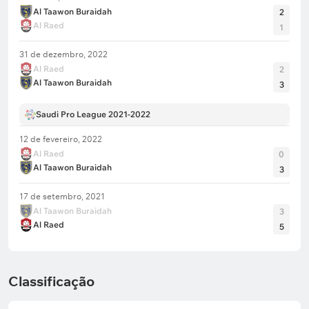
Al Taawon Buraidah
2
Al Raed
1
31 de dezembro, 2022
Al Raed
2
Al Taawon Buraidah
3
Saudi Pro League 2021-2022
12 de fevereiro, 2022
Al Raed
0
Al Taawon Buraidah
3
17 de setembro, 2021
Al Taawon Buraidah
3
Al Raed
5
Classificação