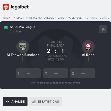
PÁGINA INICIAL
APOSTAS NO FUTEBOL
SAUDI PRO LEAGUE
AL TAAWON BURAIDA
Saudi Pro League
7nd tour
PARTIDA
FINALIZADA
2
:
1
Al Taawon Buraidah
Al Raed
21 de setembro
2023, 12:00
1
—
X
—
2
—
18+ | Publicidade | Jogos podem causar vício
ANÁLISE
ESTATÍSTICAS