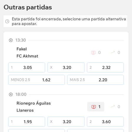
Outras partidas
Esta partida foi encerrada, selecione uma partida alternativa
para apostar.
13:30
Fakel
0
0
FC Akhmat
3.05
3.20
2.32
1
X
2
1.62
2.20
MENOS
2.5
MAIS
2.5
18:00
Rionegro Águilas
1
0
Llaneros
1.95
3.20
3.60
1
X
2