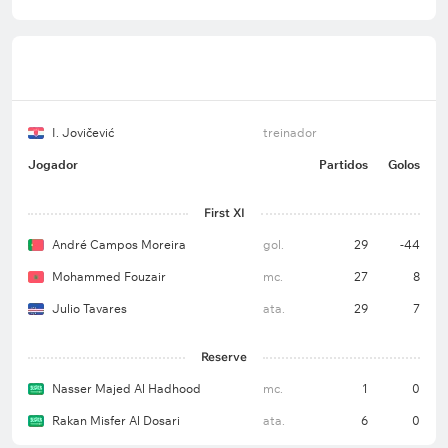
I. Jovičević
treinador
Jogador
Partidos
Golos
First XI
André Campos Moreira
gol.
29
-44
Mohammed Fouzair
mc.
27
8
Julio Tavares
ata.
29
7
Reserve
Nasser Majed Al Hadhood
mc.
1
0
Rakan Misfer Al Dosari
ata.
6
0