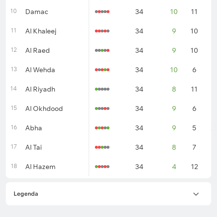
10
Damac
34
10
11
1
11
Al Khaleej
34
9
10
1
12
Al Raed
34
9
10
1
13
Al Wehda
34
10
6
1
14
Al Riyadh
34
8
11
1
15
Al Okhdood
34
9
6
1
16
Abha
34
9
5
2
17
Al Tai
34
8
7
1
18
Al Hazem
34
4
12
1
Legenda