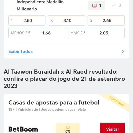
Independiente Medellín
1
0
Millonario
2.50
3.10
2.65
1
X
2
1.66
2.05
MENOS
2.5
MAIS
2.5
Exibir todos
Al Taawon Buraidah x Al Raed resultado:
confira o placar do jogo de 21 de setembro
2023
TOPO PAGO
Casas de apostas para a futebol
18+ | Publicidade | Jogos podem causar vício
Visitar
6%