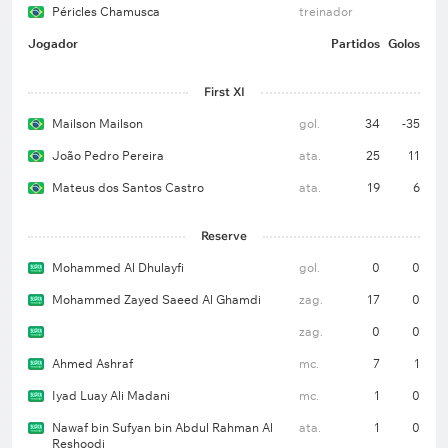
Péricles Chamusca
treinador
Jogador
Partidos
Golos
First XI
Mailson Mailson
gol.
34
-35
João Pedro Pereira
ata.
25
11
Mateus dos Santos Castro
ata.
19
6
Reserve
Mohammed Al Dhulayfi
gol.
0
0
Mohammed Zayed Saeed Al Ghamdi
zag.
17
0
zag.
0
0
Ahmed Ashraf
mc.
7
1
Iyad Luay Ali Madani
mc.
1
0
Nawaf bin Sufyan bin Abdul Rahman Al
ata.
1
0
Reshoodi