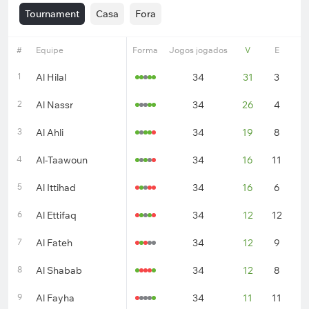
Tournament
Casa
Fora
#
Equipe
Forma
Jogos jogados
V
E
D
1
Al Hilal
34
31
3
0
2
Al Nassr
34
26
4
4
3
Al Ahli
34
19
8
7
4
Al-Taawoun
34
16
11
7
5
Al Ittihad
34
16
6
1
6
Al Ettifaq
34
12
12
1
7
Al Fateh
34
12
9
1
8
Al Shabab
34
12
8
1
9
Al Fayha
34
11
11
1