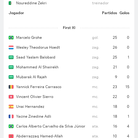
Noureddine Zekri
treinador
Jogador
Partidos
Golos
First XI
Marcelo Grohe
gol.
25
0
Wesley Theodorus Hoedt
zag.
26
0
Saad Yaslam Balobaid
zag.
25
1
Mohammed Al Shwirekh
zag.
21
0
Mubarak Al Rajeh
zag.
9
0
Yannick Ferreira Carrasco
mc.
23
15
Vincent Olivier Sierro
mc.
22
0
Unai Hernandez
mc.
18
0
Yacine Zinedine Adli
mc.
18
1
Carlos Alberto Carvalho da Silva Júnior
ata.
16
4
Abderrazzaq Hamed-Allah
ata.
10
4