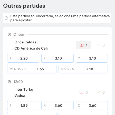
Outras partidas
Esta partida foi encerrada, selecione uma partida alternativa
para apostar.
Ontem
Once Caldas
1
0
CD América de Cali
2.20
3.10
3.10
1
X
2
1.65
2.10
MENOS
2.5
MAIS
2.5
12:00
Inter Turku
0
0
Vaduz
1.89
3.60
3.60
1
X
2