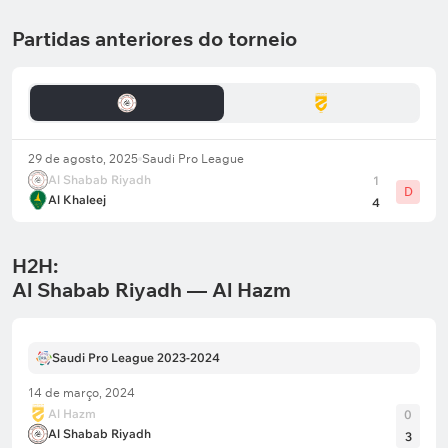
Partidas anteriores do torneio
29 de agosto, 2025
Saudi Pro League
Al Shabab Riyadh
1
D
Al Khaleej
4
H2H:
Al Shabab Riyadh — Al Hazm
Saudi Pro League 2023-2024
14 de março, 2024
Al Hazm
0
Al Shabab Riyadh
3