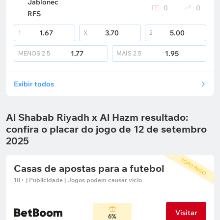
Jablonec
0
0
RFS
1.67
3.70
5.00
1
X
2
1.77
1.95
MENOS
2.5
MAIS
2.5
Exibir todos
Al Shabab Riyadh x Al Hazm resultado:
confira o placar do jogo de 12 de setembro
2025
TOPO PAGO
Casas de apostas para a futebol
18+ | Publicidade | Jogos podem causar vício
Visitar
6%