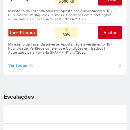
5 000 R$
Visitar
30%
Ver todas
59
Escalações