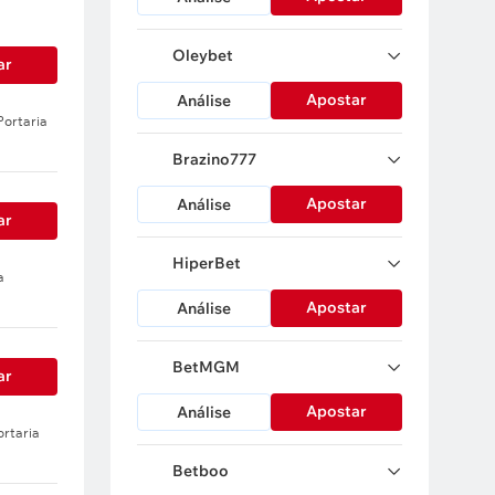
Oleybet
ar
Apostar
Análise
Brazino777
Apostar
Análise
ar
HiperBet
Apostar
Análise
BetMGM
ar
Apostar
Análise
Betboo