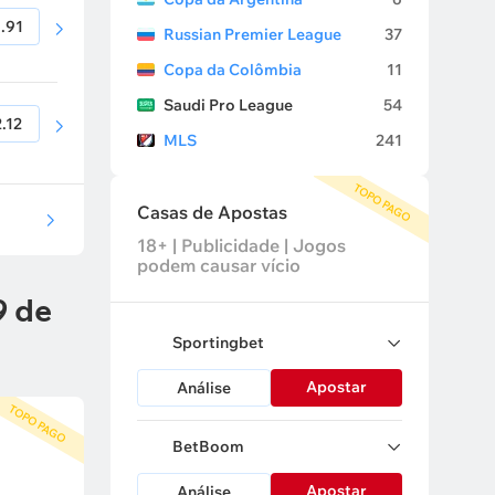
1.91
Russian Premier League
37
Copa da Colômbia
11
Saudi Pro League
54
2.12
MLS
241
TOPO PAGO
Casas de Apostas
18+ | Publicidade | Jogos
podem causar vício
9 de
Sportingbet
Apostar
Análise
TOPO PAGO
BetBoom
Apostar
Análise