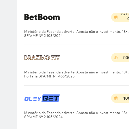
СAS
50
10