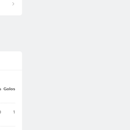
s
Golos
0
1