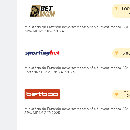
1 00
5 0
СAS
3