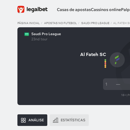
Casas de apostas
Cassinos online
Palp
PÁGINA INICIAL
APOSTAS NO FUTEBOL
SAUDI PRO LEAGUE
AL FATEH S
Saudi Pro League
23nd tour
Al Fateh SC
1
—
18+ | 
ANÁLISE
ESTATÍSTICAS