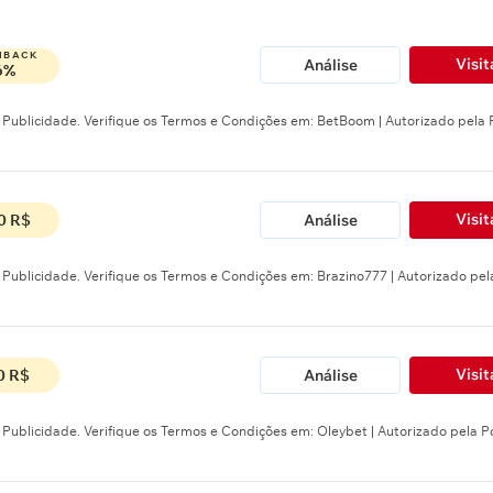
HBACK
Visit
Análise
6%
Visit
0 R$
Análise
Visit
0 R$
Análise