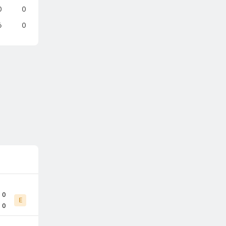
0
0
6
0
0
E
0