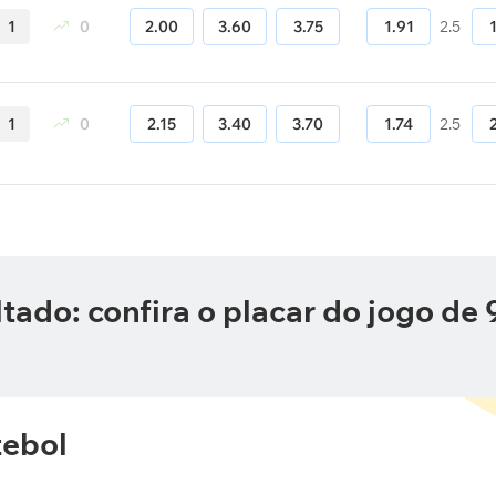
1
0
2.00
3.60
3.75
1.91
2.5
1
0
2.15
3.40
3.70
1.74
2.5
ltado: confira o placar do jogo de 
tebol