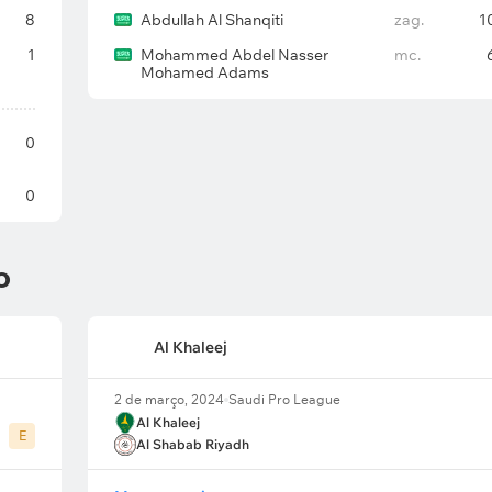
8
Abdullah Al Shanqiti
zag.
1
1
Mohammed Abdel Nasser
mc.
Mohamed Adams
0
0
o
Al Khaleej
2 de março, 2024
Saudi Pro League
Al Khaleej
E
Al Shabab Riyadh