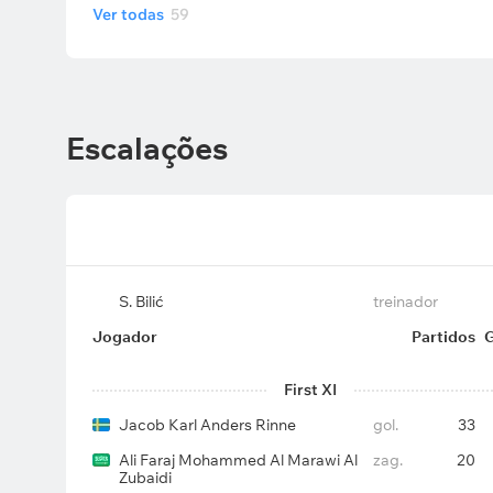
Ver todas
59
Escalações
S. Bilić
treinador
Jogador
Partidos
G
First XI
Jacob Karl Anders Rinne
gol.
33
Ali Faraj Mohammed Al Marawi Al
zag.
20
Zubaidi