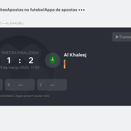
...
ites
Apostas no futebol
Apps de apostas
C — AL KHALEEJ
Trans
PARTIDA FINALIZADA
Al Khaleej
1
:
2
9 de março 2024, 11:00
X
—
2
—
Publicidade | Jogos podem causar vício