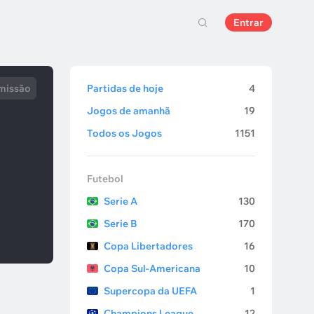
Entrar
missão
Partidas de hoje
4
Jogos de amanhã
19
Todos os Jogos
1151
Futebol
Serie A
130
Serie B
170
Copa Libertadores
16
Copa Sul-Americana
10
Supercopa da UEFA
1
Champions League
12