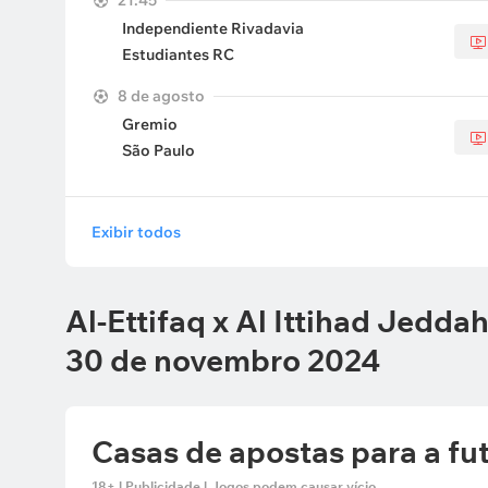
21:45
Independiente Rivadavia
Estudiantes RC
8 de agosto
Gremio
São Paulo
Exibir todos
Al-Ettifaq x Al Ittihad Jeddah
30 de novembro 2024
Casas de apostas para a fu
18+ | Publicidade | Jogos podem causar vício