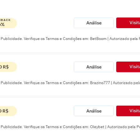
HBACK
Visit
Análise
6%
Visit
0 R$
Análise
Visit
0 R$
Análise