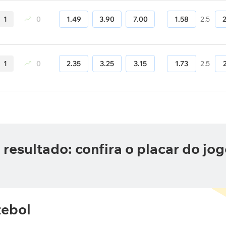
1
0
1.49
3.90
7.00
1.58
2.5
2
1
0
2.35
3.25
3.15
1.73
2.5
 resultado: confira o placar do jo
tebol