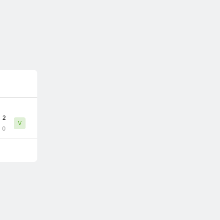
2
V
0