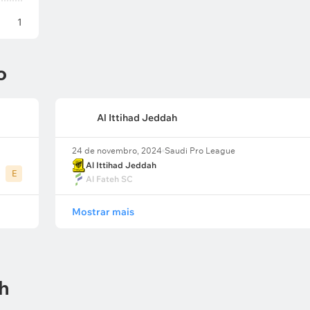
1
o
Al Ittihad Jeddah
24 de novembro, 2024
Saudi Pro League
Al Ittihad Jeddah
E
Al Fateh SC
Mostrar mais
ah