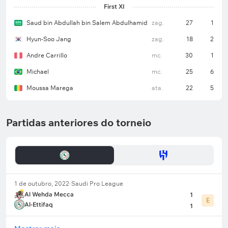
First XI
Saud bin Abdullah bin Salem Abdulhamid
zag.
27
1
Hyun-Soo Jang
zag.
18
2
Andre Carrillo
mc.
30
1
Michael
mc.
25
6
Moussa Marega
ata.
22
5
Partidas anteriores do torneio
1 de outubro, 2022
Saudi Pro League
Al Wehda Mecca
1
E
Al-Ettifaq
1