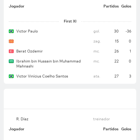
Jogador
Partidos
Golos
First XI
Victor Paulo
gol.
30
-36
zag.
15
0
Berat Ozdemir
mc.
26
1
Ibrahim bin Hussain bin Muhammad
mc.
22
0
Mahnashi
Victor Vinícius Coelho Santos
ata.
27
3
R. Díaz
treinador
Jogador
Partidos
Golos