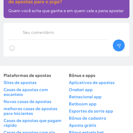
de apostas para o jogo?
Quem você acha que ganha e em quem vale a pena apostar
Seu comentário
Plataformas de apostas
Bônus e apps
Sites de apostas
Aplicativos de apostas
Casas de apostas com
Onabet app
escanteio
Betnacional app
Novas casas de apostas
Betboom app
melhores casas de apostas
Esportes da sorte app
para Iniciantes
Bônus de cadastro
Casas de apostas que pagam
rápido
Aposta grátis
Casas de apostas com pix
Bônus estrela bet