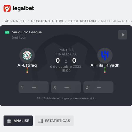
PÁGINA INICIAL
APOSTAS NO FUTEBOL
SAUDI PRO LEAGUE
AL-ETTIFAQ — AL HI
Saudi Pro League
6nd tour
PARTIDA
FINALIZADA
0
:
0
Al-Ettifaq
Al Hilal Riyadh
6 de outubro 2022,
15:00
1
—
X
—
2
—
18+ | Publicidade | Jogos podem causar vício
ANÁLISE
ESTATÍSTICAS