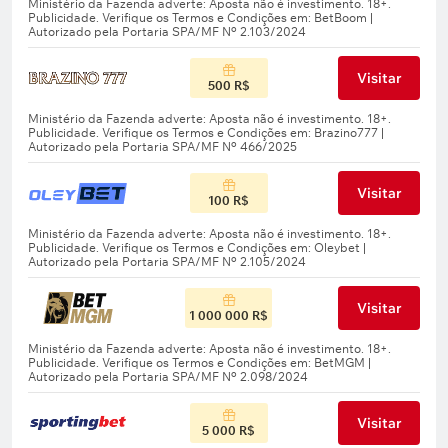
Visitar
500 R$
Visitar
100 R$
Visitar
1 000 000 R$
Visitar
5 000 R$