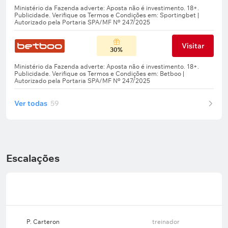
Visitar
30%
Ver todas
59
Escalações
P. Carteron
treinador