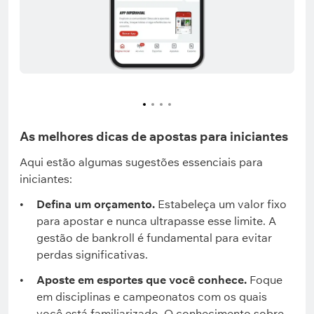
As melhores dicas de apostas para iniciantes
Aqui estão algumas sugestões essenciais para
iniciantes:
Defina um orçamento.
Estabeleça um valor fixo
para apostar e nunca ultrapasse esse limite. A
gestão de bankroll é fundamental para evitar
perdas significativas.
Aposte em esportes que você conhece.
Foque
em disciplinas e campeonatos com os quais
você está familiarizado. O conhecimento sobre