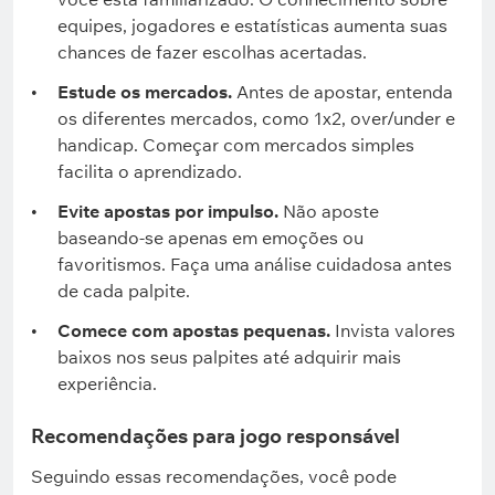
equipes, jogadores e estatísticas aumenta suas
chances de fazer escolhas acertadas.
Estude os mercados.
Antes de apostar, entenda
os diferentes mercados, como 1x2, over/under e
handicap. Começar com mercados simples
facilita o aprendizado.
Evite apostas por impulso.
Não aposte
baseando-se apenas em emoções ou
favoritismos. Faça uma análise cuidadosa antes
de cada palpite.
Comece com apostas pequenas.
Invista valores
baixos nos seus palpites até adquirir mais
experiência.
Recomendações para jogo responsável
Seguindo essas recomendações, você pode