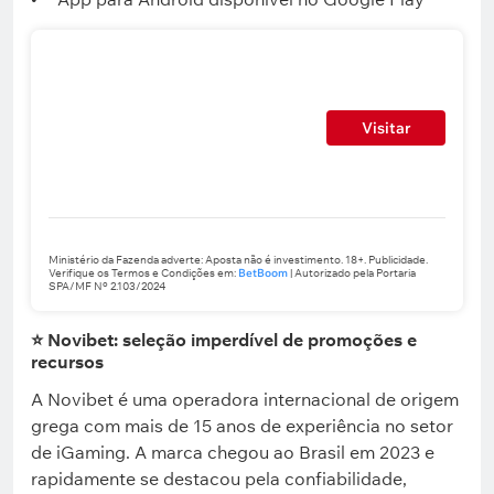
Visitar
Ministério da Fazenda adverte: Aposta não é investimento. 18+. Publicidade.
Verifique os Termos e Condições em:
BetBoom
| Autorizado pela Portaria
SPA/MF Nº 2.103/2024
⭐ Novibet: seleção imperdível de promoções e
recursos
A Novibet é uma operadora internacional de origem
grega com mais de 15 anos de experiência no setor
de iGaming. A marca chegou ao Brasil em 2023 e
rapidamente se destacou pela confiabilidade,