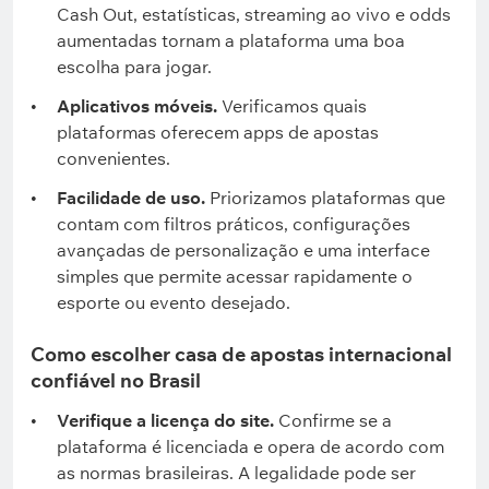
Cash Out, estatísticas, streaming ao vivo e odds
aumentadas tornam a plataforma uma boa
escolha para jogar.
Aplicativos móveis.
Verificamos quais
plataformas oferecem apps de apostas
convenientes.
Facilidade de uso.
Priorizamos plataformas que
contam com filtros práticos, configurações
avançadas de personalização e uma interface
simples que permite acessar rapidamente o
esporte ou evento desejado.
Como escolher casa de apostas internacional
confiável no Brasil
Verifique a licença do site.
Confirme se a
plataforma é licenciada e opera de acordo com
as normas brasileiras. A legalidade pode ser