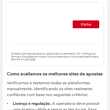
Visitar
Ministério da Fazenda adverte: Aposta não é investimento. 18+. Verifique os
Termos e Condições em: https://www.novibet.bet.br | Autorizado pela Portaria
SPA/MF Nº 249/2025
Como avaliamos os melhores sites de apostas
Verificamos e testamos todas as plataformas
manualmente, identificando os sites realmente
confiáveis com base nos seguintes critérios:
Licença e regulação.
A operadora deve possuir
uma licença válida e seguir as leis locais. Essa