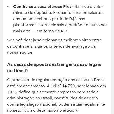
Confira se a casa oferece Pix
e observe o valor
mínimo de depósito. Enquanto sites brasileiros
costumam aceitar a partir de R$1, nas
plataformas internacionais o padrão costuma ser
mais alto — em torno de R$5.
Se você deseja selecionar os melhores sites entre
os confiáveis, siga os critérios de avaliação da
nossa equipe.
As casas de apostas estrangeiras são legais
no Brasil?
O processo de regulamentação das casas no Brasil
está em andamento. A Lei nº 14.790, sancionada em
2023, define que somente empresas com sede e
administração no Brasil, constituídas de acordo
com a legislação nacional, podem atuar legalmente
no setor, como detalhado no artigo 7º.