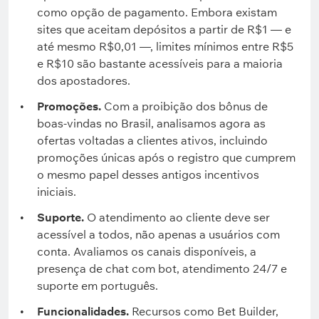
como opção de pagamento. Embora existam
sites que aceitam depósitos a partir de R$1 — e
até mesmo R$0,01 —, limites mínimos entre R$5
e R$10 são bastante acessíveis para a maioria
dos apostadores.
Promoções.
Com a proibição dos bônus de
boas-vindas no Brasil, analisamos agora as
ofertas voltadas a clientes ativos, incluindo
promoções únicas após o registro que cumprem
o mesmo papel desses antigos incentivos
iniciais.
Suporte.
O atendimento ao cliente deve ser
acessível a todos, não apenas a usuários com
conta. Avaliamos os canais disponíveis, a
presença de chat com bot, atendimento 24/7 e
suporte em português.
Funcionalidades.
Recursos como Bet Builder,