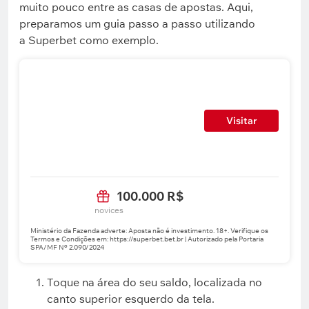
muito pouco entre as casas de apostas. Aqui,
preparamos um guia passo a passo utilizando
a Superbet como exemplo.
Visitar
100.000 R$
novices
Ministério da Fazenda adverte: Aposta não é investimento. 18+. Verifique os
Termos e Condições em: https://superbet.bet.br | Autorizado pela Portaria
SPA/MF Nº 2.090/2024
Toque na área do seu saldo, localizada no
canto superior esquerdo da tela.