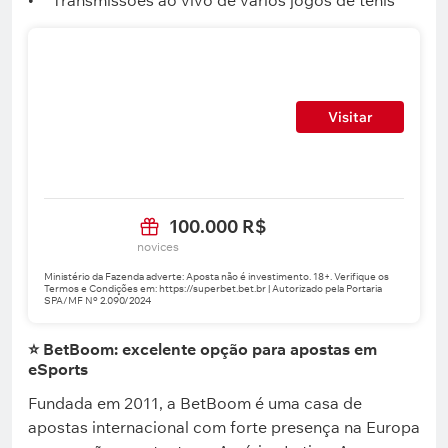
Transmissões ao vivo de vários jogos de tênis
Visitar
100.000 R$
novices
Ministério da Fazenda adverte: Aposta não é investimento. 18+. Verifique os
Termos e Condições em: https://superbet.bet.br | Autorizado pela Portaria
SPA/MF Nº 2.090/2024
⭐ BetBoom: excelente opção para apostas em
eSports
Fundada em 2011, a BetBoom é uma casa de
apostas internacional com forte presença na Europa