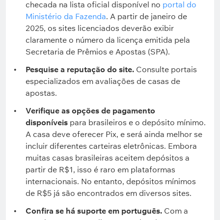
checada na lista oficial disponível no
portal do
Ministério da Fazenda
. A partir de janeiro de
2025, os sites licenciados deverão exibir
claramente o número da licença emitida pela
Secretaria de Prêmios e Apostas (SPA).
Pesquise a reputação do site.
Consulte portais
especializados em avaliações de casas de
apostas.
Verifique as opções de pagamento
disponíveis
para brasileiros e o depósito mínimo.
A casa deve oferecer Pix, e será ainda melhor se
incluir diferentes carteiras eletrônicas. Embora
muitas casas brasileiras aceitem depósitos a
partir de R$1, isso é raro em plataformas
internacionais. No entanto, depósitos mínimos
de R$5 já são encontrados em diversos sites.
Confira se há suporte em português.
Com a