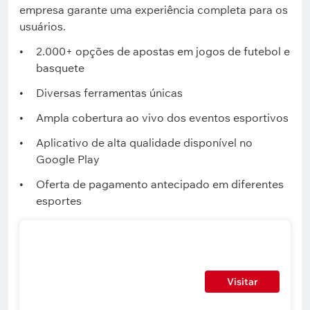
empresa garante uma experiência completa para os
usuários.
2.000+ opções de apostas em jogos de futebol e
basquete
Diversas ferramentas únicas
Ampla cobertura ao vivo dos eventos esportivos
Aplicativo de alta qualidade disponível no
Google Play
Oferta de pagamento antecipado em diferentes
esportes
Visitar