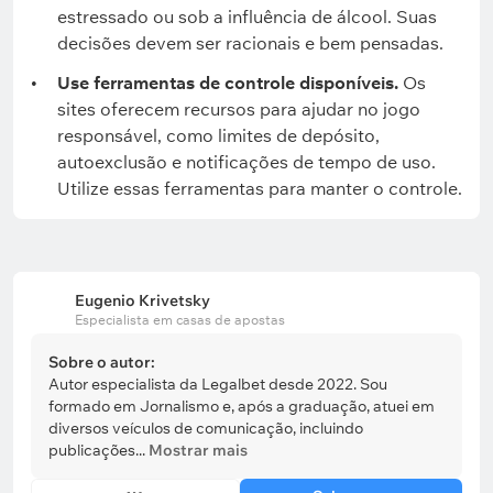
estressado ou sob a influência de álcool. Suas
decisões devem ser racionais e bem pensadas.
Use ferramentas de controle disponíveis.
Os
sites oferecem recursos para ajudar no jogo
responsável, como limites de depósito,
autoexclusão e notificações de tempo de uso.
Utilize essas ferramentas para manter o controle.
Eugenio Krivetsky
Especialista em casas de apostas
Sobre o autor:
Autor especialista da Legalbet desde 2022. Sou
formado em Jornalismo e, após a graduação, atuei em
diversos veículos de comunicação, incluindo
publicações...
Mostrar mais