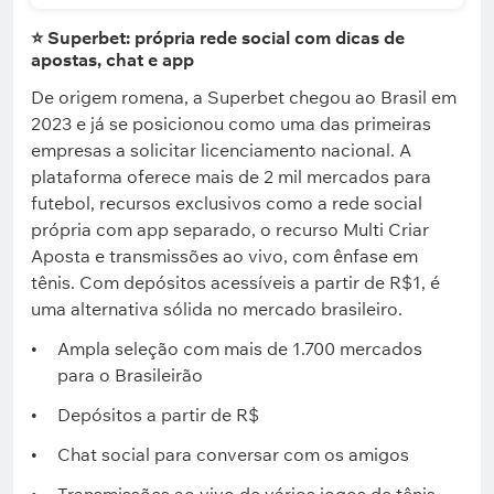
⭐ Superbet: própria rede social com dicas de
apostas, chat e app
De origem romena, a Superbet chegou ao Brasil em
2023 e já se posicionou como uma das primeiras
empresas a solicitar licenciamento nacional. A
plataforma oferece mais de 2 mil mercados para
futebol, recursos exclusivos como a rede social
própria com app separado, o recurso Multi Criar
Aposta e transmissões ao vivo, com ênfase em
tênis. Com depósitos acessíveis a partir de R$1, é
uma alternativa sólida no mercado brasileiro.
Ampla seleção com mais de 1.700 mercados
para o Brasileirão
Depósitos a partir de R$
Chat social para conversar com os amigos