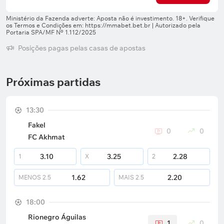
Posições pagas pelas casas de apostas
Próximas partidas
13:30
Fakel
0
0
FC Akhmat
3.10
3.25
2.28
1
X
2
1.62
2.20
MENOS
2.5
MAIS
2.5
18:00
Rionegro Águilas
1
0