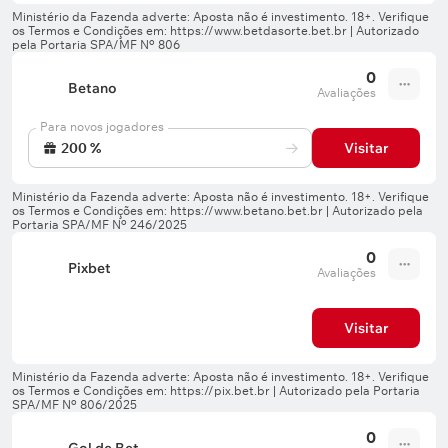
0
Betano
Avaliações
Para novos jogadores
200 %
Visitar
0
Pixbet
Avaliações
Visitar
0