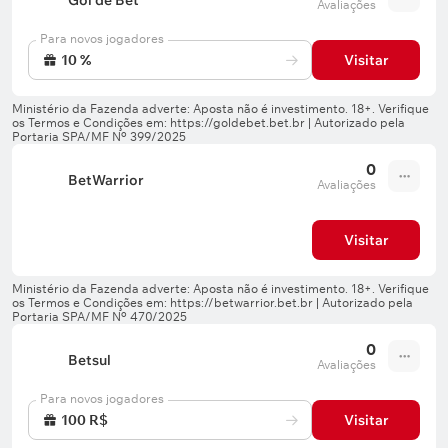
Gol de Bet
Avaliações
Para novos jogadores
10 %
Visitar
0
BetWarrior
Avaliações
Visitar
0
Betsul
Avaliações
Para novos jogadores
100 R$
Visitar