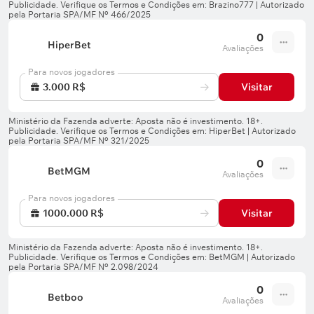
0
HiperBet
Avaliações
Para novos jogadores
3.000 R$
Visitar
0
BetMGM
Avaliações
Para novos jogadores
1000.000 R$
Visitar
0
Betboo
Avaliações