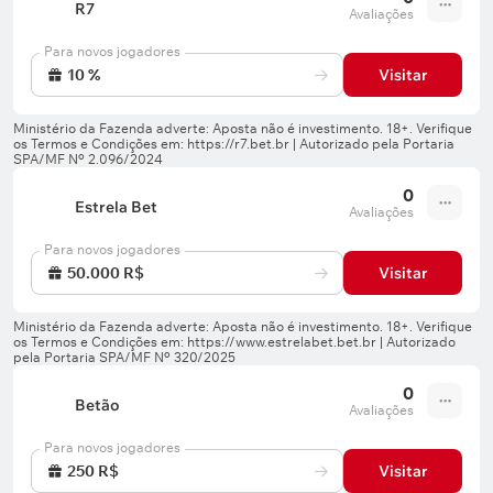
R7
Avaliações
Para novos jogadores
10 %
Visitar
0
Estrela Bet
Avaliações
Para novos jogadores
50.000 R$
Visitar
0
Betão
Avaliações
Para novos jogadores
250 R$
Visitar