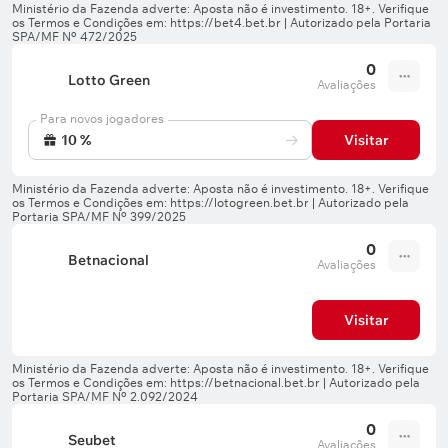
0
Lotto Green
Avaliações
Para novos jogadores
10 %
Visitar
0
Betnacional
Avaliações
Visitar
0
Seubet
Avaliações