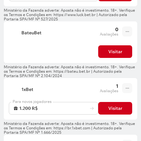
0
BateuBet
Avaliações
Visitar
1
1xBet
Avaliações
Para novos jogadores
1.200 R$
Visitar