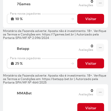
0
7Games
Avaliações
Para novos jogadores
10 %
Visitar
0
Betapp
Avaliações
Para novos jogadores
25 %
Visitar
0
MMABet
Avaliações
Visitar