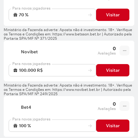
Para novos jogadores
70 %
Visitar
0
Novibet
Avaliações
Para novos jogadores
100.000 R$
Visitar
0
Bet4
Avaliações
Para novos jogadores
100 %
Visitar