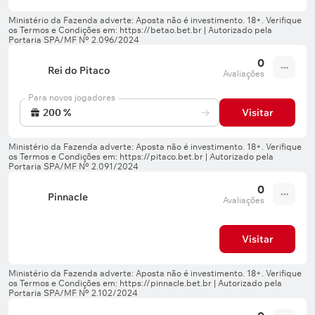
0
Rei do Pitaco
Avaliações
Para novos jogadores
200 %
Visitar
0
Pinnacle
Avaliações
Visitar