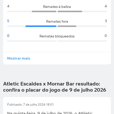
4
4
Remates à baliza
5
3
Remates fora
0
0
Remates bloqueados
Mostrar mais
Atletic Escaldes x Mornar Bar resultado:
confira o placar do jogo de 9 de julho 2026
Publicado: 7 de julho 2026 18:01
Na quinta-feira, 9 de julho de 2026, o Athletic