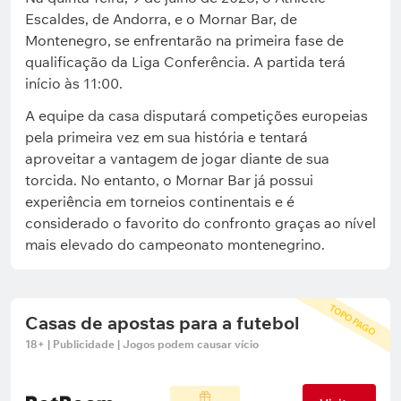
Escaldes, de Andorra, e o Mornar Bar, de
Montenegro, se enfrentarão na primeira fase de
qualificação da Liga Conferência. A partida terá
início às 11:00.
A equipe da casa disputará competições europeias
pela primeira vez em sua história e tentará
aproveitar a vantagem de jogar diante de sua
torcida. No entanto, o Mornar Bar já possui
experiência em torneios continentais e é
considerado o favorito do confronto graças ao nível
mais elevado do campeonato montenegrino.
TOPO PAGO
Casas de apostas para a futebol
18+ | Publicidade | Jogos podem causar vício