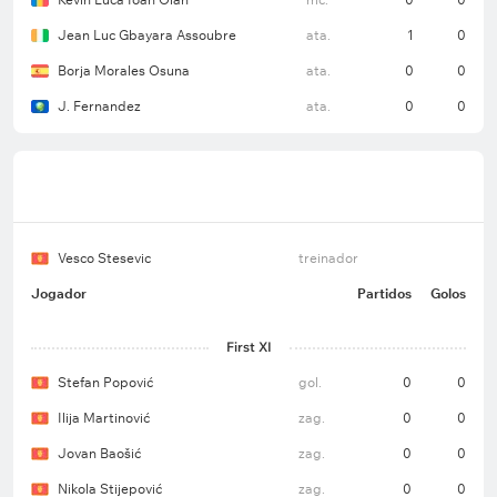
Jean Luc Gbayara Assoubre
ata.
1
0
Borja Morales Osuna
ata.
0
0
J. Fernandez
ata.
0
0
Vesco Stesevic
treinador
Jogador
Partidos
Golos
First XI
Stefan Popović
gol.
0
0
Ilija Martinović
zag.
0
0
Jovan Baošić
zag.
0
0
Nikola Stijepović
zag.
0
0