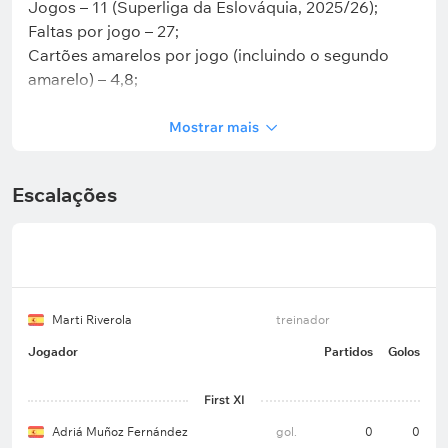
Jogos – 11 (Superliga da Eslováquia, 2025/26);
Faltas por jogo – 27;
Cartões amarelos por jogo (incluindo o segundo
amarelo) – 4,8;
Jogos com cartão vermelho – 1 de 11;
Jogos com pênalti – 5 de 11.
Mostrar mais
Escalações
Marti Riverola
treinador
Jogador
Partidos
Golos
First XI
Adriá Muñoz Fernández
gol.
0
0