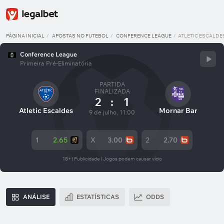
PÁGINA INICIAL
APOSTAS NO FUTEBOL
CONFERENCE LEAGUE
ATLETIC ESCALD
Conference League
Primeira Pré-Eliminatória
PARTIDA
FINALIZADA
2
:
1
Atletic Escaldes
Mornar Bar
9 de julho, 11:00
1
2.65
X
3.00
2
2.70
18+ | Publicidade | Jogos podem causar vício
ANÁLISE
ESTATÍSTICAS
ODDS