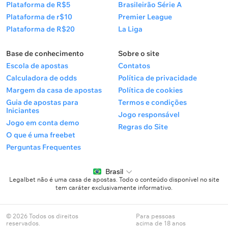
Plataforma de R$5
Brasileirão Série A
Plataforma de r$10
Premier League
Plataforma de R$20
La Liga
Base de conhecimento
Sobre o site
Escola de apostas
Contatos
Calculadora de odds
Política de privacidade
Margem da casa de apostas
Política de cookies
Guia de apostas para
Termos e condições
Iniciantes
Jogo responsável
Jogo em conta demo
Regras do Site
O que é uma freebet
Perguntas Frequentes
Brasil
Legalbet não é uma casa de apostas. Todo o conteúdo disponível no site
tem caráter exclusivamente informativo.
© 2026 Todos os direitos
Para pessoas
reservados.
acima de 18 anos