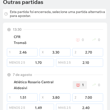
Outras partidas
Esta partida foi encerrada, selecione uma partida alternativa
para apostar.
13:30
CFR
0
0
Tromsö
2.46
3.30
2.70
1
X
2
1.70
2.10
MENOS
2.5
MAIS
2.5
7 de agosto
Atlético Rosario Central
1
0
Aldosivi
1.51
3.80
7.00
1
X
2
1.49
2.40
MENOS
2.5
MAIS
2.5