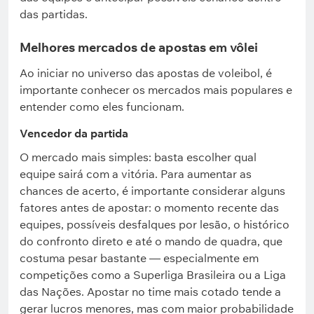
das partidas.
Melhores mercados de apostas em vôlei
Ao iniciar no universo das apostas de voleibol, é
importante conhecer os mercados mais populares e
entender como eles funcionam.
Vencedor da partida
O mercado mais simples: basta escolher qual
equipe sairá com a vitória. Para aumentar as
chances de acerto, é importante considerar alguns
fatores antes de apostar: o momento recente das
equipes, possíveis desfalques por lesão, o histórico
do confronto direto e até o mando de quadra, que
costuma pesar bastante — especialmente em
competições como a Superliga Brasileira ou a Liga
das Nações. Apostar no time mais cotado tende a
gerar lucros menores, mas com maior probabilidade