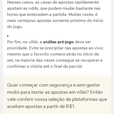
Nesses casos, as casas de apostas rapidamente
ajustam as odds, que podem mudar bastante nas
horas que antecedem a partida. Muitas vezes, é
mais vantajoso apostar somente próximo do início
do jogo.
Por fim, no vôlei, a
análise pré-jogo
deve ser
prioridade. Evite se precipitar nas apostas ao vivo:
mesmo que o favorito comece atrás no início do
set, na maioria das vezes consegue se recuperar e
confirmar a vitória até o final da parcial.
Quer começar com segurança e sem gastar
muito para testar as apostas em vôlei? Então
vale conferir nossa seleção de plataformas que
aceitam apostas a partir de R$1.