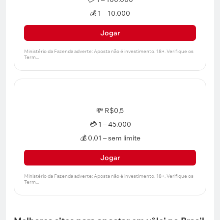
💰 1 – 10.000
Jogar
💸 R$0,5
💳 1 – 45.000
💰 0,01 – sem limite
Jogar