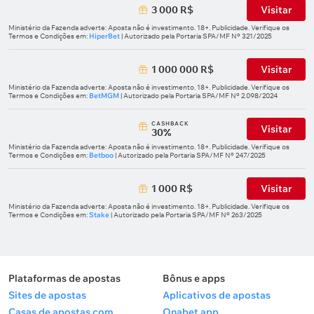
3 000 R$
Visitar
Ministério da Fazenda adverte: Aposta não é investimento. 18+. Publicidade. Verifique os
Termos e Condições em:
HiperBet
| Autorizado pela Portaria SPA/MF Nº 321/2025
1 000 000 R$
Visitar
Ministério da Fazenda adverte: Aposta não é investimento. 18+. Publicidade. Verifique os
Termos e Condições em:
BetMGM
| Autorizado pela Portaria SPA/MF Nº 2.098/2024
СASHBACK
Visitar
30%
Ministério da Fazenda adverte: Aposta não é investimento. 18+. Publicidade. Verifique os
Termos e Condições em:
Betboo
| Autorizado pela Portaria SPA/MF Nº 247/2025
1 000 R$
Visitar
Ministério da Fazenda adverte: Aposta não é investimento. 18+. Publicidade. Verifique os
Termos e Condições em:
Stake
| Autorizado pela Portaria SPA/MF Nº 263/2025
Plataformas de apostas
Bônus e apps
Sites de apostas
Aplicativos de apostas
Casas de apostas com
Onabet app