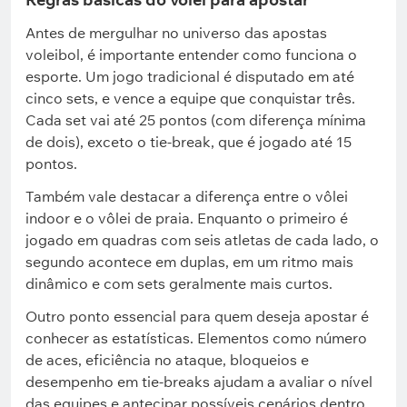
Antes de mergulhar no universo das apostas
voleibol, é importante entender como funciona o
esporte. Um jogo tradicional é disputado em até
cinco sets, e vence a equipe que conquistar três.
Cada set vai até 25 pontos (com diferença mínima
de dois), exceto o tie-break, que é jogado até 15
pontos.
Também vale destacar a diferença entre o vôlei
indoor e o vôlei de praia. Enquanto o primeiro é
jogado em quadras com seis atletas de cada lado, o
segundo acontece em duplas, em um ritmo mais
dinâmico e com sets geralmente mais curtos.
Outro ponto essencial para quem deseja apostar é
conhecer as estatísticas. Elementos como número
de aces, eficiência no ataque, bloqueios e
desempenho em tie-breaks ajudam a avaliar o nível
das equipes e antecipar possíveis cenários dentro