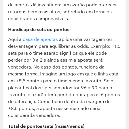
de acerto. Já investir em um azarão pode oferecer
retornos bem mais altos, sobretudo em torneios
equilibrados e imprevisíveis.
Handicap de sets ou pontos
Aqui a
casa de apostas
aplica uma vantagem ou
desvantagem para equilibrar as odds. Exemplo: +1,5
sets para o time azarão significa que ele pode
perder por 3 a 2 e ainda assim a aposta será
vencedora. No caso dos pontos, funciona da
mesma forma. Imagine um jogo em que a linha está
em +8,5 pontos para o time menos favorito. Se o
placar final dos sets somados for 96 a 90 para o
favorito, o azarão terá perdido por apenas 6 pontos
de diferença. Como ficou dentro da margem de
+8,5 pontos, a aposta nesse mercado seria
considerada vencedora.
Total de pontos/sets (mais/menos)