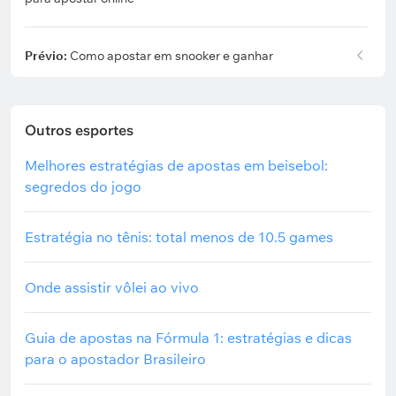
Prévio:
Como apostar em snooker e ganhar
Outros esportes
Melhores estratégias de apostas em beisebol:
segredos do jogo
Estratégia no tênis: total menos de 10.5 games
Onde assistir vôlei ao vivo
Guia de apostas na Fórmula 1: estratégias e dicas
para o apostador Brasileiro