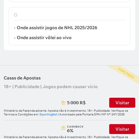
O
Onde assistir jogos de NHL 2025/2026
Onde assistir vôlei ao vivo
TOPO PAGO
Casas de Apostas
18+ | Publicidade | Jogos podem causar vício
5 000 R$
Visitar
Ministério da Fazenda adverte: Aposta não é investimento. 18+. Publicidade. Verifique os
Termos e Condições em:
Sportingbet
| Autorizado pela Portaria SPA/MF Nº 247/2025
СASHBACK
Visitar
6%
Ministério da Fazenda adverte: Aposta não é investimento. 18+. Publicidade. Verifique os