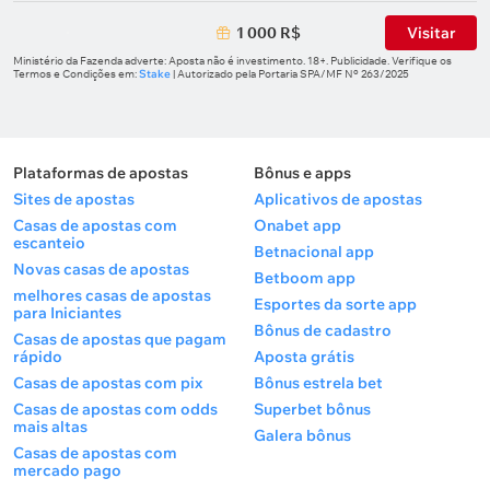
1 000 R$
Visitar
Ministério da Fazenda adverte: Aposta não é investimento. 18+. Publicidade. Verifique os
Termos e Condições em:
Stake
| Autorizado pela Portaria SPA/MF Nº 263/2025
Plataformas de apostas
Bônus e apps
Sites de apostas
Aplicativos de apostas
Casas de apostas com
Onabet app
escanteio
Betnacional app
Novas casas de apostas
Betboom app
melhores casas de apostas
Esportes da sorte app
para Iniciantes
Bônus de cadastro
Casas de apostas que pagam
rápido
Aposta grátis
Casas de apostas com pix
Bônus estrela bet
Casas de apostas com odds
Superbet bônus
mais altas
Galera bônus
Casas de apostas com
mercado pago