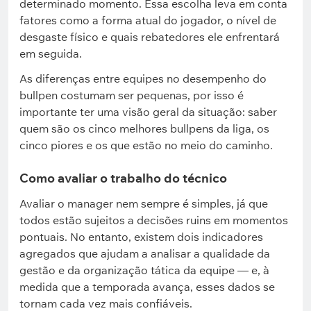
determinado momento. Essa escolha leva em conta
fatores como a forma atual do jogador, o nível de
desgaste físico e quais rebatedores ele enfrentará
em seguida.
As diferenças entre equipes no desempenho do
bullpen costumam ser pequenas, por isso é
importante ter uma visão geral da situação: saber
quem são os cinco melhores bullpens da liga, os
cinco piores e os que estão no meio do caminho.
Como avaliar o trabalho do técnico
Avaliar o manager nem sempre é simples, já que
todos estão sujeitos a decisões ruins em momentos
pontuais. No entanto, existem dois indicadores
agregados que ajudam a analisar a qualidade da
gestão e da organização tática da equipe — e, à
medida que a temporada avança, esses dados se
tornam cada vez mais confiáveis.