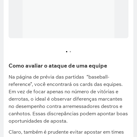
Como avaliar o ataque de uma equipe
Na página de prévia das partidas “baseball-
reference”, você encontrará os cards das equipes.
Em vez de focar apenas no número de vitórias e
derrotas, o ideal é observar diferenças marcantes
no desempenho contra arremessadores destros e
canhotos. Essas discrepâncias podem apontar boas
oportunidades de aposta.
Claro, também é prudente evitar apostar em times