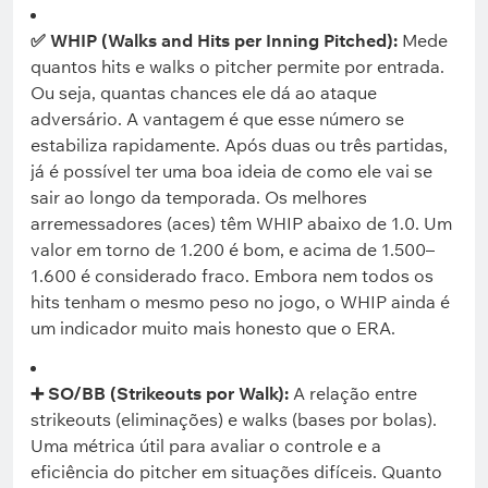
✅ WHIP (Walks and Hits per Inning Pitched):
Mede
quantos hits e walks o pitcher permite por entrada.
Ou seja, quantas chances ele dá ao ataque
adversário. A vantagem é que esse número se
estabiliza rapidamente. Após duas ou três partidas,
já é possível ter uma boa ideia de como ele vai se
sair ao longo da temporada. Os melhores
arremessadores (aces) têm WHIP abaixo de 1.0. Um
valor em torno de 1.200 é bom, e acima de 1.500–
1.600 é considerado fraco. Embora nem todos os
hits tenham o mesmo peso no jogo, o WHIP ainda é
um indicador muito mais honesto que o ERA.
➕ SO/BB (Strikeouts por Walk):
A relação entre
strikeouts (eliminações) e walks (bases por bolas).
Uma métrica útil para avaliar o controle e a
eficiência do pitcher em situações difíceis. Quanto