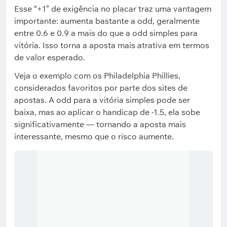
Esse “+1” de exigência no placar traz uma vantagem
importante: aumenta bastante a odd, geralmente
entre 0.6 e 0.9 a mais do que a odd simples para
vitória. Isso torna a aposta mais atrativa em termos
de valor esperado.
Veja o exemplo com os Philadelphia Phillies,
considerados favoritos por parte dos sites de
apostas. A odd para a vitória simples pode ser
baixa, mas ao aplicar o handicap de -1.5, ela sobe
significativamente — tornando a aposta mais
interessante, mesmo que o risco aumente.