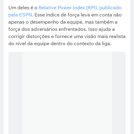
Um deles é o
Relative Power Index (RPI), publicado
pela ESPN
. Esse índice de força leva em conta não
apenas o desempenho da equipe, mas também a
força dos adversários enfrentados. Isso ajuda a
corrigir distorções e fornece uma visão mais realista
do nível da equipe dentro do contexto da liga.