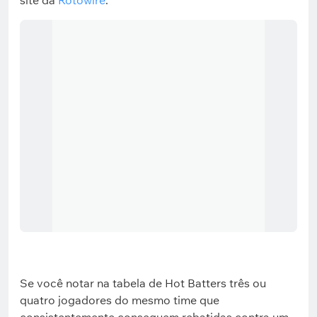
site da
Rotowire
.
Se você notar na tabela de Hot Batters três ou
quatro jogadores do mesmo time que