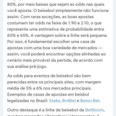
80%, por mais baixas que sejam as odds nas quais
você aposta. O beisebol simplesmente não funciona
assim. Com raras exceções, as boas apostas
costumam ter odds na faixa de 1.90 a 2.10, o que
representa uma estimativa de probabilidade entre
60% e 65%. A vantagem sobre a linha será pequena.
Por isso, é fundamental escolher uma casa de
apostas com uma boa variedade de mercados —
assim, você poderá encontrar opções alinhadas ao
cenário mais provável da partida, de acordo com
sua análise pré-jogo.
As odds para eventos de beisebol são bem
parecidas entre os principais sites, com margem
média de 5% a 6% nos mercados principais.
Exemplos de casas de apostas em beisbol
legalizadas no Brasil:
Stake
,
Br4Bet
e
Bateu Bet
.
Outro destaque é a linha de beisebol da
BetBoom
,