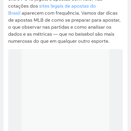
cotações dos
sites legais de apostas do
Brasil
aparecem com frequência. Vamos dar dicas
de apostas MLB de como se preparar para apostar,
o que observar nas partidas e como analisar os
dados e as métricas — que no beisebol são mais
numerosas do que em qualquer outro esporte.