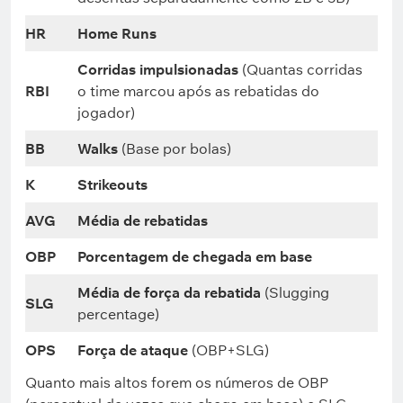
HR
Home Runs
Corridas impulsionadas
(Quantas corridas
RBI
o time marcou após as rebatidas do
jogador)
BB
Walks
(Base por bolas)
K
Strikeouts
AVG
Média de rebatidas
OBP
Porcentagem de chegada em base
Média de força da rebatida
(Slugging
SLG
percentage)
OPS
Força de ataque
(OBP+SLG)
Quanto mais altos forem os números de OBP