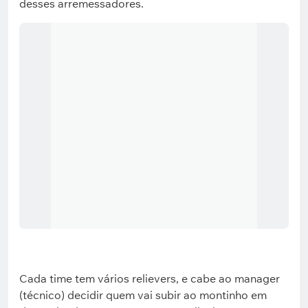
desses arremessadores.
Cada time tem vários relievers, e cabe ao manager
(técnico) decidir quem vai subir ao montinho em