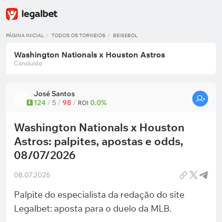
PÁGINA INICIAL
TODOS OS TORNEIOS
BEISEBOL
Washington Nationals x Houston Astros
Concluído
José Santos
124
/
5
/
98
/
0.0%
E
ROI
Washington Nationals x Houston
Astros: palpites, apostas e odds,
08/07/2026
08.07.2026
Palpite do especialista da redação do site
Legalbet: aposta para o duelo da MLB.