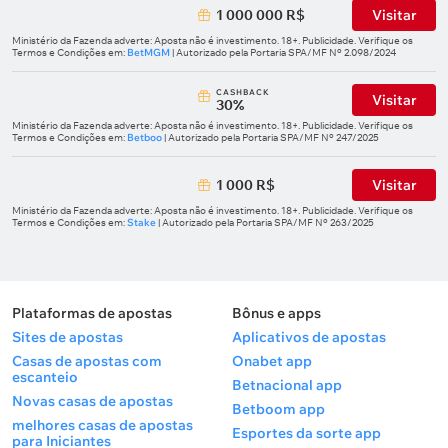
1 000 000 R$
Visitar
Ministério da Fazenda adverte: Aposta não é investimento. 18+. Publicidade. Verifique os
Termos e Condições em:
BetMGM
| Autorizado pela Portaria SPA/MF Nº 2.098/2024
СASHBACK
Visitar
30%
Ministério da Fazenda adverte: Aposta não é investimento. 18+. Publicidade. Verifique os
Termos e Condições em:
Betboo
| Autorizado pela Portaria SPA/MF Nº 247/2025
1 000 R$
Visitar
Ministério da Fazenda adverte: Aposta não é investimento. 18+. Publicidade. Verifique os
Termos e Condições em:
Stake
| Autorizado pela Portaria SPA/MF Nº 263/2025
Plataformas de apostas
Bônus e apps
Sites de apostas
Aplicativos de apostas
Casas de apostas com
Onabet app
escanteio
Betnacional app
Novas casas de apostas
Betboom app
melhores casas de apostas
Esportes da sorte app
para Iniciantes