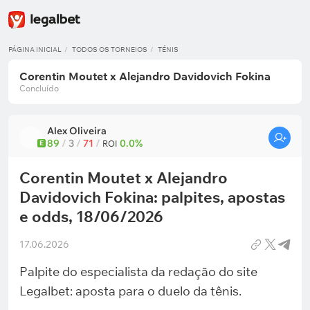
PÁGINA INICIAL
TODOS OS TORNEIOS
TÉNIS
Corentin Moutet x Alejandro Davidovich Fokina
Concluído
Alex Oliveira
89
/
3
/
71
/
0.0%
E
ROI
Corentin Moutet x Alejandro
Davidovich Fokina: palpites, apostas
e odds, 18/06/2026
17.06.2026
Palpite do especialista da redação do site
Legalbet: aposta para o duelo da tênis.