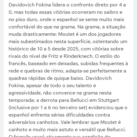
Davidovich Fokina lidera o confronto direto por 4 a
0, mas todas essas vitórias ocorreram no saibro e
no piso duro, onde o espanhol se sente muito mais
confortável do que na grama. Na grama, a situação
muda drasticamente: Moutet é um dos jogadores
mais subestimados nesta superfície, ostentando um
histórico de 10 a 5 desde 2025, com vitórias sobre
rivais do nível de Fritz e Rinderknech. O estilo do
francês, baseado em deixadas, subidas frequentes à
rede e quebras de ritmo, adapta-se perfeitamente a
quadras rápidas de quique baixo. Davidovich
Fokina, apesar de todo o seu talento e
agressividade, não convence na grama nesta
temporada: a derrota para Bellucci em Stuttgart
(inclusive por 1 a 6 no terceiro set) evidenciou que o
espanhol enfrenta sérias dificuldades contra
adversários canhotos. Vale lembrar que Moutet é
canhoto e muito mais astuto e versátil que Bellucci.
O francês usará ativamente sua condição de