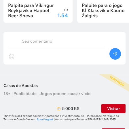
Palpite para Vikingur
Palpite para o jogo
Reykjavik x Hapoel
KÍ Klaksvík x Kauno
Cf
1.54
Beer Sheva
Žalgiris
Seu comentário
TOPO PAGO
Casas de Apostas
18+ | Publicidade | Jogos podem causar vício
5 000 R$
Visitar
Ministério da Fazenda adverte: Aposta não é investimento. 18+. Publicidade. Verifique os
Termos e Condições em:
Sportingbet
| Autorizado pela Portaria SPA/MF Nº 247/2025