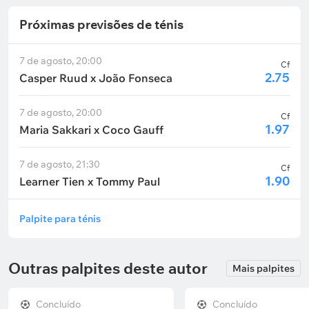
Próximas previsões de ténis
7 de agosto, 20:00
Cf
2.75
Casper Ruud x João Fonseca
7 de agosto, 20:00
Cf
1.97
Maria Sakkari x Coco Gauff
7 de agosto, 21:30
Cf
1.90
Learner Tien x Tommy Paul
Palpite para ténis
Outras palpites deste autor
Mais palpites
Concluído
Concluído