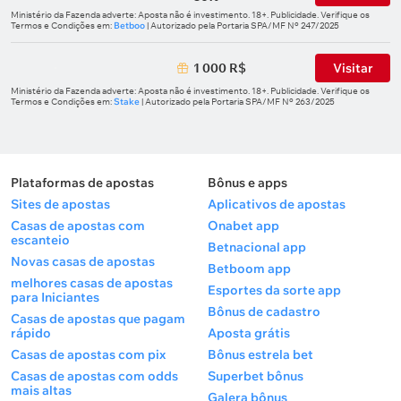
Ministério da Fazenda adverte: Aposta não é investimento. 18+. Publicidade. Verifique os
Termos e Condições em:
Betboo
| Autorizado pela Portaria SPA/MF Nº 247/2025
1 000 R$
Visitar
Ministério da Fazenda adverte: Aposta não é investimento. 18+. Publicidade. Verifique os
Termos e Condições em:
Stake
| Autorizado pela Portaria SPA/MF Nº 263/2025
Plataformas de apostas
Bônus e apps
Sites de apostas
Aplicativos de apostas
Casas de apostas com
Onabet app
escanteio
Betnacional app
Novas casas de apostas
Betboom app
melhores casas de apostas
Esportes da sorte app
para Iniciantes
Bônus de cadastro
Casas de apostas que pagam
rápido
Aposta grátis
Casas de apostas com pix
Bônus estrela bet
Casas de apostas com odds
Superbet bônus
mais altas
Galera bônus