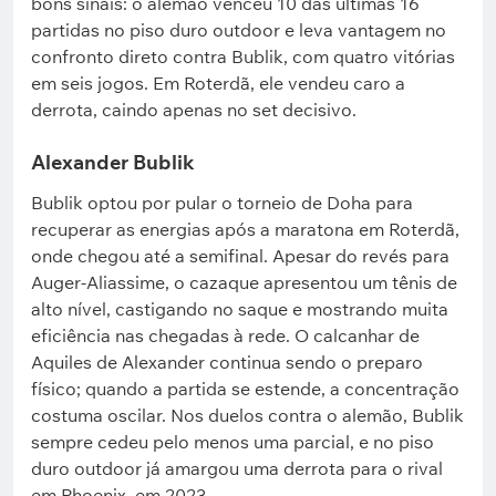
bons sinais: o alemão venceu 10 das últimas 16
partidas no piso duro outdoor e leva vantagem no
confronto direto contra Bublik, com quatro vitórias
em seis jogos. Em Roterdã, ele vendeu caro a
derrota, caindo apenas no set decisivo.
Alexander Bublik
Bublik optou por pular o torneio de Doha para
recuperar as energias após a maratona em Roterdã,
onde chegou até a semifinal. Apesar do revés para
Auger-Aliassime, o cazaque apresentou um tênis de
alto nível, castigando no saque e mostrando muita
eficiência nas chegadas à rede. O calcanhar de
Aquiles de Alexander continua sendo o preparo
físico; quando a partida se estende, a concentração
costuma oscilar. Nos duelos contra o alemão, Bublik
sempre cedeu pelo menos uma parcial, e no piso
duro outdoor já amargou uma derrota para o rival
em Phoenix, em 2023.