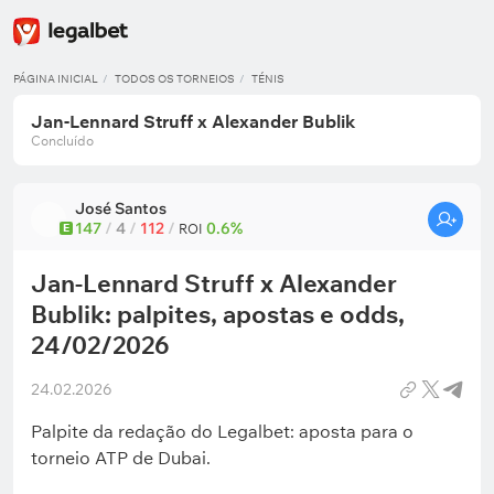
PÁGINA INICIAL
TODOS OS TORNEIOS
TÉNIS
Jan-Lennard Struff x Alexander Bublik
Concluído
José Santos
147
/
4
/
112
/
0.6%
E
ROI
Jan-Lennard Struff x Alexander
Bublik: palpites, apostas e odds,
24/02/2026
24.02.2026
Palpite da redação do Legalbet: aposta para o
torneio ATP de Dubai.