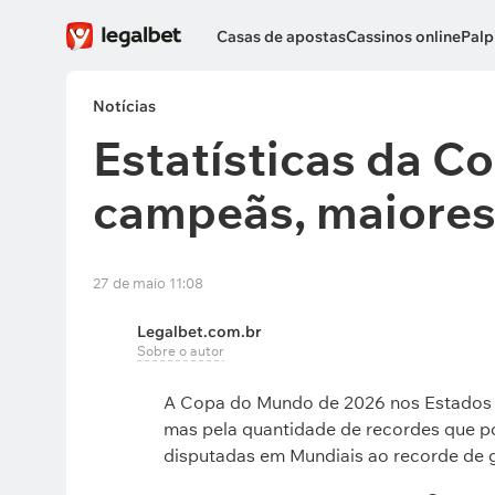
Casas de apostas
Cassinos online
Palp
Notícias
Estatísticas da C
campeãs, maiores a
27 de maio 11:08
Legalbet.com.br
Sobre o autor
A Copa do Mundo de 2026 nos Estados 
mas pela quantidade de recordes que p
disputadas em Mundiais ao recorde de g