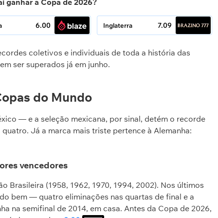
i ganhar a Copa de 2026?
6.00
7.09
a
Inglaterra
ecordes coletivos e individuais de toda a história das
m ser superados já em junho.
 Copas do Mundo
éxico — e a seleção mexicana, por sinal, detém o recorde
 quatro. Já a marca mais triste pertence à Alemanha:
ores vencedores
 Brasileira (1958, 1962, 1970, 1994, 2002). Nos últimos
do bem — quatro eliminações nas quartas de final e a
nha na semifinal de 2014, em casa. Antes da Copa de 2026,