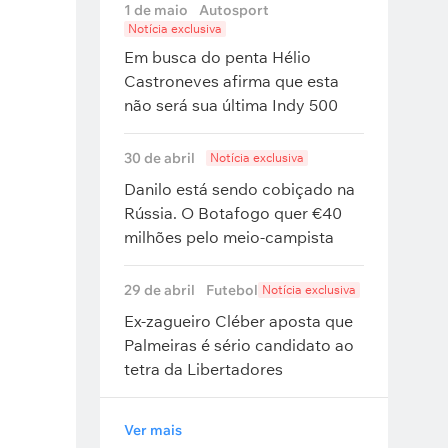
1 de maio
Autosport
Notícia exclusiva
Em busca do penta Hélio
Castroneves afirma que esta
não será sua última Indy 500
30 de abril
Notícia exclusiva
Danilo está sendo cobiçado na
Rússia. O Botafogo quer €40
milhões pelo meio-campista
29 de abril
Futebol
Notícia exclusiva
Ex-zagueiro Cléber aposta que
Palmeiras é sério candidato ao
tetra da Libertadores
Ver mais