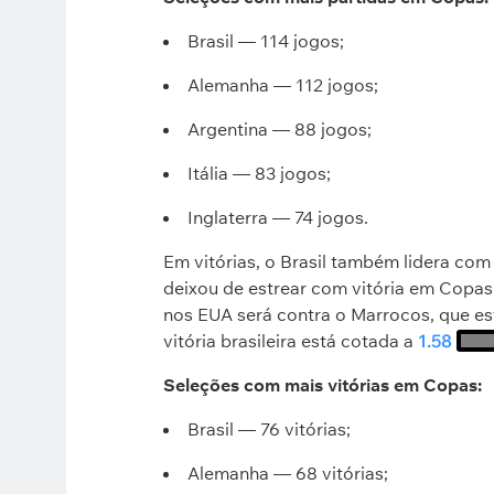
Brasil — 114 jogos;
Alemanha — 112 jogos;
Argentina — 88 jogos;
Itália — 83 jogos;
Inglaterra — 74 jogos.
Em vitórias, o Brasil também lidera com 
deixou de estrear com vitória em Copas
nos EUA será contra o Marrocos, que es
vitória brasileira está cotada a
1.58
Seleções com mais vitórias em Copas:
Brasil — 76 vitórias;
Alemanha — 68 vitórias;