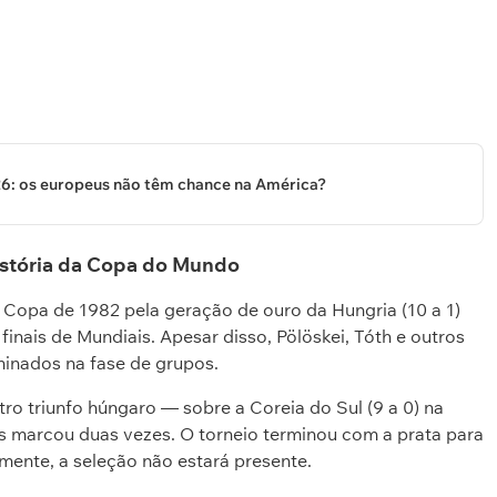
: os europeus não têm chance na América?
istória da Copa do Mundo
a Copa de 1982 pela geração de ouro da Hungria (10 a 1)
finais de Mundiais. Apesar disso, Pölöskei, Tóth e outros
minados na fase de grupos.
o triunfo húngaro — sobre a Coreia do Sul (9 a 0) na
s marcou duas vezes. O torneio terminou com a prata para
mente, a seleção não estará presente.