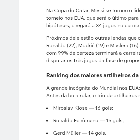
Na Copa do Catar, Messi se tornou o líd
torneio nos EUA, que será o último para 
hipóteses, chegará a 34 jogos no currícu
Próximos dele estão outras lendas que
Ronaldo (22), Modrić (19) e Muslera (1
com 99% de certeza terminará a carreir
disputar os três jogos da fase de grupo
Ranking dos maiores artilheiros da 
A grande incógnita do Mundial nos EUA
Antes da bola rolar, o trio de artilheiros
Miroslav Klose — 16 gols;
Ronaldo Fenômeno — 15 gols;
Gerd Müller — 14 gols.