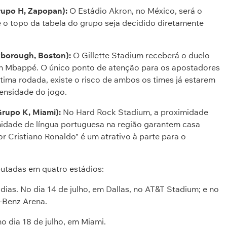
rupo H, Zapopan):
O Estádio Akron, no México, será o
e o topo da tabela do grupo seja decidido diretamente
xborough, Boston):
O Gillette Stadium receberá o duelo
ian Mbappé. O único ponto de atenção para os apostadores
ltima rodada, existe o risco de ambos os times já estarem
tensidade do jogo.
Grupo K, Miami):
No Hard Rock Stadium, a proximidade
idade de língua portuguesa na região garantem casa
r Cristiano Ronaldo" é um atrativo à parte para o
sputadas em quatro estádios:
dias. No dia 14 de julho, em Dallas, no AT&T Stadium; e no
s-Benz Arena.
 dia 18 de julho, em Miami.