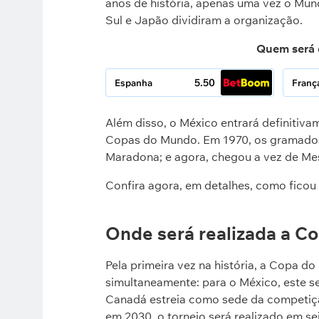
anos de história, apenas uma vez o Mun
Sul e Japão dividiram a organização.
Quem será 
5.50
Espanha
Franç
Além disso, o México entrará definitivam
Copas do Mundo. Em 1970, os gramados 
Maradona; e agora, chegou a vez de Mes
Confira agora, em detalhes, como ficou
Onde será realizada a C
Pela primeira vez na história, a Copa d
simultaneamente: para o México, este se
Canadá estreia como sede da competiçã
em 2030, o torneio será realizado em sei