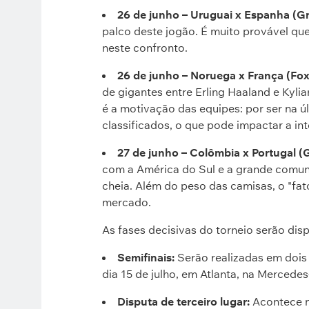
26 de junho – Uruguai x Espanha (G
palco deste jogão. É muito provável qu
neste confronto.
26 de junho – Noruega x França (Fo
de gigantes entre Erling Haaland e Kyl
é a motivação das equipes: por ser na ú
classificados, o que pode impactar a in
27 de junho – Colômbia x Portugal (
com a América do Sul e a grande comun
cheia. Além do peso das camisas, o "fato
mercado.
As fases decisivas do torneio serão di
Semifinais:
Serão realizadas em dois 
dia 15 de julho, em Atlanta, na Mercede
Disputa de terceiro lugar:
Acontece no