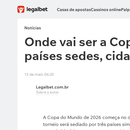
Casas de apostas
Cassinos online
Palp
Notícias
Onde vai ser a C
países sedes, cid
13 de maio 06:25
Legalbet.com.br
Sobre o autor
A Copa do Mundo de 2026 começa no dia 1
torneio será sediado por três países 