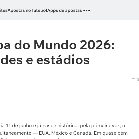
...
ites
Apostas no futebol
Apps de apostas
opa do Mundo 2026:
ades e estádios
0
1 de junho e já nasce histórica: pela primeira vez, o
simultaneamente — EUA, México e Canadá. Em quase cem