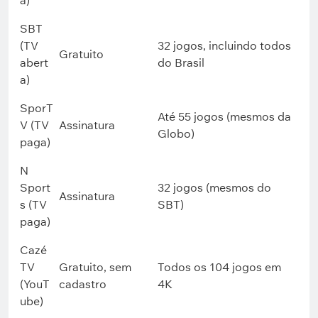
a)
SBT
(TV
32 jogos, incluindo todos
Gratuito
abert
do Brasil
a)
SporT
Até 55 jogos (mesmos da
V (TV
Assinatura
Globo)
paga)
N
Sport
32 jogos (mesmos do
Assinatura
s (TV
SBT)
paga)
Cazé
TV
Gratuito, sem
Todos os 104 jogos em
(YouT
cadastro
4K
ube)