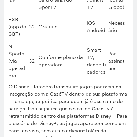
SporTV
TV
Globo)
+SBT
iOS,
Necess
(app do
32
Gratuito
Android
ário
SBT)
N
Smart
Sports
Por
Conforme plano da
TV,
(via
32
assinat
operadora
decodifi
operad
ura
cadores
ora)
O Disney+ também transmitirá jogos por meio da
integração com a CazéTV dentro da sua plataforma
— uma opção prática para quem já é assinante do
serviço. Isso significa que o sinal da CazéTV é
retransmitido dentro das plataformas Disney+. Para
o usuário do Disney+, os jogos aparecem como um
canal ao vivo, sem custo adicional além da