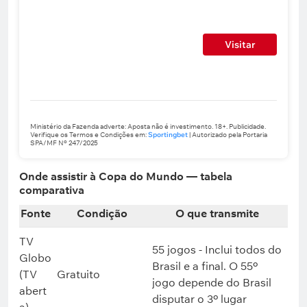
Visitar
Ministério da Fazenda adverte: Aposta não é investimento. 18+. Publicidade.
Verifique os Termos e Condições em:
Sportingbet
| Autorizado pela Portaria
SPA/MF Nº 247/2025
Onde assistir à Copa do Mundo — tabela
comparativa
Fonte
Condição
O que transmite
TV
55 jogos - Inclui todos do
Globo
Brasil e a final. O 55º
(TV
Gratuito
jogo depende do Brasil
abert
disputar o 3º lugar