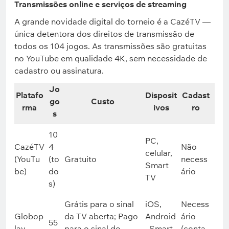
Transmissões online e serviços de streaming
A grande novidade digital do torneio é a CazéTV —
única detentora dos direitos de transmissão de
todos os 104 jogos. As transmissões são gratuitas
no YouTube em qualidade 4K, sem necessidade de
cadastro ou assinatura.
Jo
Platafo
Disposit
Cadast
go
Custo
rma
ivos
ro
s
10
PC,
CazéTV
4
Não
celular,
(YouTu
(to
Gratuito
necess
Smart
be)
do
ário
TV
s)
Grátis para o sinal
iOS,
Necess
Globop
da TV aberta; Pago
Android
ário
55
lay
para o sinal do
, Smart
(conta