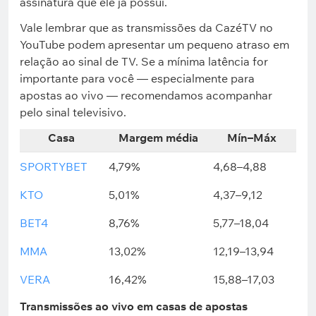
assinatura que ele já possui.
Vale lembrar que as transmissões da CazéTV no
YouTube podem apresentar um pequeno atraso em
relação ao sinal de TV. Se a mínima latência for
importante para você — especialmente para
apostas ao vivo — recomendamos acompanhar
pelo sinal televisivo.
Casa
Margem média
Mín–Máx
SPORTYBET
4,79%
4,68–4,88
KTO
5,01%
4,37–9,12
BET4
8,76%
5,77–18,04
MMA
13,02%
12,19–13,94
VERA
16,42%
15,88–17,03
Transmissões ao vivo em casas de apostas