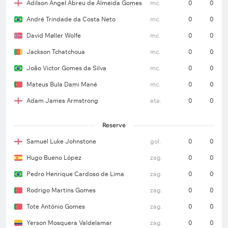
11 derrotas).
Adilson Angel Abreu de Almeida Gomes
mc.
0
0
André Trindade da Costa Neto
mc.
0
0
Escalação provisória do Wolverhampton (3-4-2-1)*
David Møller Wolfe
mc.
0
0
José Sá – Toti Gomes, Yerson Mosquera, Santiago
Bueno – Hugo Bueno, Jackson Tchatchoua, João
Jackson Tchatchoua
mc.
0
0
Gomes, André Neto – Jean-Ricner Bellegarde,
João Victor Gomes da Silva
mc.
0
0
Matheus Mané – Adam Armstrong.
Mateus Bula Dami Mané
mc.
0
0
Adam James Armstrong
ata.
0
0
Fora por lesão: o atacante Hwang Hee-chan.
Reserve
Liverpool
Samuel Luke Johnstone
gol.
0
0
O Liverpool vai, aos poucos, se aproximando do
Hugo Bueno López
zag.
0
0
top-4. No momento, a equipe está a três pontos da
zona de Liga dos Campeões. A melhora na tabela
Pedro Henrique Cardoso de Lima
zag.
0
0
veio graças a uma sequência de três vitórias. Nesse
Rodrigo Martins Gomes
zag.
0
0
recorte, fora de casa, o time venceu Sunderland e
Tote António Gomes
zag.
0
0
Nottingham Forest pelo mesmo placar de 1 a 0 e, no
último compromisso, goleou o West Ham em
Yerson Mosquera Valdelamar
zag.
0
0