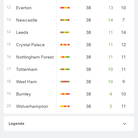
12
Everton
38
13
10
1
13
Newcastle
38
14
7
1
14
Leeds
38
11
14
1
15
Crystal Palace
38
11
12
1
16
Nottingham Forest
38
11
11
1
17
Tottenham
38
10
11
1
18
West Ham
38
10
9
1
19
Burnley
38
4
10
2
20
Wolverhampton
38
3
11
2
Legenda