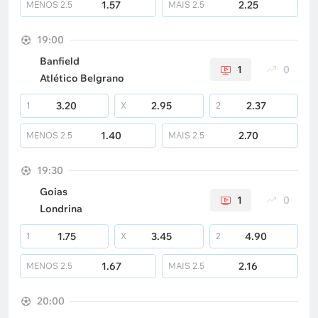
1.57
2.25
MENOS
2.5
MAIS
2.5
19:00
Banfield
1
0
Atlético Belgrano
3.20
2.95
2.37
1
X
2
1.40
2.70
MENOS
2.5
MAIS
2.5
19:30
Goias
1
0
Londrina
1.75
3.45
4.90
1
X
2
1.67
2.16
MENOS
2.5
MAIS
2.5
20:00