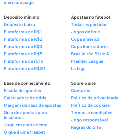
mercado pago
Depósito mínimo
Apostas no futebol
Depósito baixo
Todas as partidas
Plataforma de R$1
Jogos de hoje
Plataforma de R$2
Copa américa
Plataforma de R$3
Copa libertadores
Plataforma de R$5
Brasileirão Série A
Plataforma de r$10
Premier League
Plataforma de R$20
La Liga
Base de conhecimento
Sobre o site
Escola de apostas
Contatos
Calculadora de odds
Política de privacidade
Margem da casa de apostas
Política de cookies
Guia de apostas para
Termos e condições
Iniciantes
Jogo responsável
Jogo em conta demo
Regras do Site
O que é uma freebet