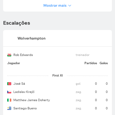
edição do campeonato. Foi também a quarta vez na
Mostrar mais
atual Premier League em que o time saiu sem sofrer
gols. Ainda assim, segue na lanterna da tabela, e a
Escalações
distância para a 17ª colocação, que garante a
permanência, continua grande: 14 pontos. Para
completar, o Wolverhampton segue como o pior
Wolverhampton
ataque do campeonato, com apenas 20 gols
marcados.
Rob Edwards
treinador
Jogador
Partidos
Golos
Pelo menos um dos times passou em branco em
6 dos últimos 8 jogos do clube na Premier
First XI
League.
José Sá
gol.
0
0
Não saíram mais de dois gols em 7 dos últimos 9
Ladislav Krejčí
zag.
0
0
jogos do Wolverhampton na Premier League.
Matthew James Doherty
zag.
0
0
A equipe venceu apenas 2 dos últimos 17 jogos
Santiago Bueno
zag.
0
0
como mandante na Premier League (4 empates e