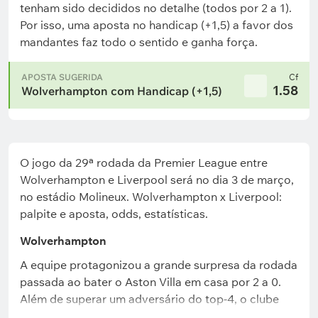
tenham sido decididos no detalhe (todos por 2 a 1).
Por isso, uma aposta no handicap (+1,5) a favor dos
mandantes faz todo o sentido e ganha força.
APOSTA SUGERIDA
Cf
1.58
Wolverhampton com Handicap (+1,5)
O jogo da 29ª rodada da Premier League entre
Wolverhampton e Liverpool será no dia 3 de março,
no estádio Molineux. Wolverhampton x Liverpool:
palpite e aposta, odds, estatísticas.
Wolverhampton
A equipe protagonizou a grande surpresa da rodada
passada ao bater o Aston Villa em casa por 2 a 0.
Além de superar um adversário do top-4, o clube
enfim conquistou apenas sua segunda vitória nesta