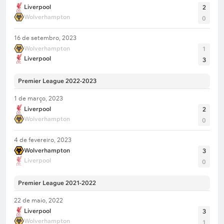
* Para cada equipe, está indicada a escalação inicial
Liverpool
2
do último jogo do time neste torneio.
Wolverhampton
0
16 de setembro, 2023
Wolverhampton
1
Liverpool
3
Premier League 2022-2023
1 de março, 2023
Liverpool
2
Wolverhampton
0
4 de fevereiro, 2023
Wolverhampton
3
Liverpool
0
Premier League 2021-2022
22 de maio, 2022
Liverpool
3
Wolverhampton
1