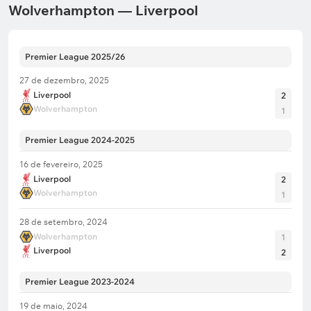
Wolverhampton — Liverpool
Acredito que, se os donos da casa forem
derrotados, será por diferença mínima. Isso
Premier League 2025/26
aconteceu em 9 dos últimos 12 jogos do
27 de dezembro, 2025
Wolverhampton na Premier League. Além disso, o
Liverpool
2
Liverpool não venceu por margem confortável em
Wolverhampton
1
10 das últimas 12 partidas no campeonato. Fora de
casa, os Reds não ganharam por dois ou mais gols
Premier League 2024-2025
de diferença em seus últimos sete jogos na Premier
16 de fevereiro, 2025
League. Para completar, nos seis confrontos mais
Liverpool
2
recentes entre as equipes neste estádio pelo
Wolverhampton
1
campeonato, o Liverpool só uma vez venceu por
mais de um gol de vantagem.
28 de setembro, 2024
Wolverhampton
1
Liverpool
2
Meu palpite é
Wolverhampton com handicap (+1,5)
Premier League 2023-2024
19 de maio, 2024