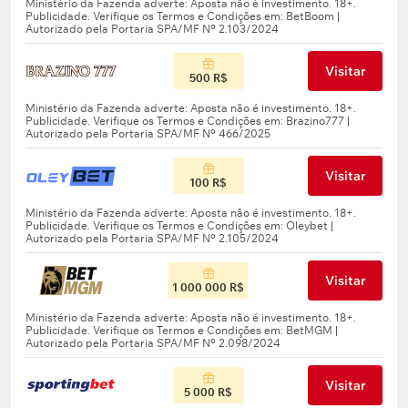
Visitar
500 R$
Visitar
100 R$
Visitar
1 000 000 R$
Visitar
5 000 R$