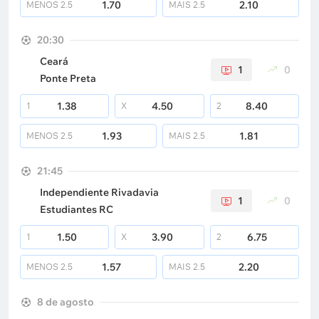
1.70
2.10
MENOS
2.5
MAIS
2.5
20:30
Ceará
1
0
Ponte Preta
1.38
4.50
8.40
1
X
2
1.93
1.81
MENOS
2.5
MAIS
2.5
21:45
Independiente Rivadavia
1
0
Estudiantes RC
1.50
3.90
6.75
1
X
2
1.57
2.20
MENOS
2.5
MAIS
2.5
8 de agosto