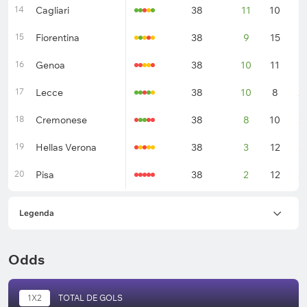
14
Cagliari
38
11
10
1
15
Fiorentina
38
9
15
1
16
Genoa
38
10
11
1
17
Lecce
38
10
8
2
18
Cremonese
38
8
10
2
19
Hellas Verona
38
3
12
2
20
Pisa
38
2
12
2
Legenda
Odds
1X2
TOTAL DE GOLS