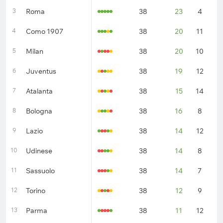
3
Roma
38
23
4
1
4
Como 1907
38
20
11
7
5
Milan
38
20
10
8
6
Juventus
38
19
12
7
7
Atalanta
38
15
14
9
8
Bologna
38
16
8
1
9
Lazio
38
14
12
1
10
Udinese
38
14
8
1
11
Sassuolo
38
14
7
1
12
Torino
38
12
9
1
13
Parma
38
11
12
1