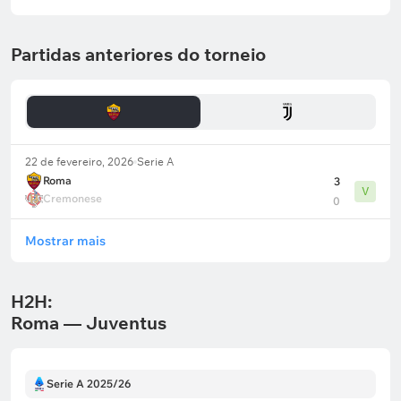
apenas 16 gols sofridos, o melhor número da Serie
A. Em contrapartida, no ataque a equipe tem
Partidas anteriores do torneio
números mais modestos: 34 gols no mesmo
período, a pior marca entre os oito primeiros. A
aposta no pragmatismo segue como identidade, e
ainda assim mantém os romanos no topo da tabela.
22 de fevereiro, 2026
Serie A
Roma
3
A Juventus, apesar das duas tropeçadas recentes,
V
Cremonese
0
continua forte na briga por vaga europeia e cola no
top-4. Por isso, o duelo com a Roma tem cara de
Mostrar mais
jogo de seis pontos. O argumento a favor da Juve
está no potencial ofensivo: 43 gols em 26 rodadas.
Mas os romanos já mostraram que sabem
H2H:
neutralizar ataques pesados.
Roma — Juventus
Também é importante mencionar que a Roma é uma
Serie A 2025/26