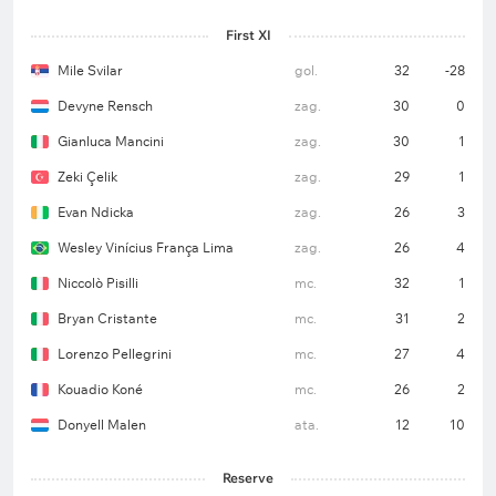
equipe venceu 6 vezes (2 empates e 2 derrotas).
First XI
Os romanos balançaram as redes em 6 jogos
Mile Svilar
gol.
32
-28
seguidos como mandante na Serie A.
Devyne Rensch
zag.
30
0
Em 12 das 13 partidas anteriores da Roma em
Gianluca Mancini
zag.
30
1
casa neste torneio, saíram no máximo três gols.
Zeki Çelik
zag.
29
1
Escalação provisória da Roma (4-5-1)*
Evan Ndicka
zag.
26
3
Mile Svilar – Gianluca Mancini, Evan Ndicka, Daniele
Wesley Vinícius França Lima
zag.
26
4
Ghilardi, Zeki Çelik – Wesley França, Niccolò Pisilli,
Niccolò Pisilli
mc.
32
1
Bryan Cristante, Lorenzo Pellegrini, Bryan Zaragoza
– Donyell Malen.
Bryan Cristante
mc.
31
2
Lorenzo Pellegrini
mc.
27
4
Kouadio Koné
mc.
26
2
O meio-campista Manu Koné e os atacantes Paulo
Dybala, Evan Ferguson, Stephan El Shaarawy e
Donyell Malen
ata.
12
10
Artem Dovbyk desfalcam o time por lesão.
Reserve
Juventus