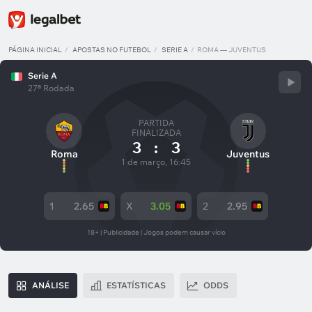
PÁGINA INICIAL
APOSTAS NO FUTEBOL
SERIE A
ROMA — JUVENTUS
Serie A
27ª Rodada
PARTIDA
FINALIZADA
3
:
3
Roma
Juventus
1 de março, 16:45
1
2.65
X
3.05
2
2.95
18+ | Publicidade | Jogos podem causar vício
ANÁLISE
ESTATÍSTICAS
ODDS