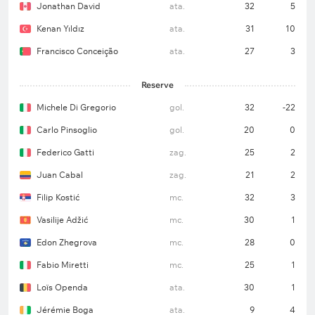
Jonathan David
ata.
32
5
Simone Sozza
(Itália)
Kenan Yıldız
ata.
31
10
Francisco Conceição
ata.
27
3
Jogos – 11 (Serie A, 2025/26);
Reserve
Distribuiu cartões amarelos (incluindo segundos) –
41;
Michele Di Gregorio
gol.
32
-22
Carlo Pinsoglio
gol.
20
0
Média de amarelos por jogo – 3,7;
Federico Gatti
zag.
25
2
Distribuiu cartões vermelhos – 4;
Juan Cabal
zag.
21
2
Faltas por jogo (média) – 25;
Filip Kostić
mc.
32
3
Pênaltis – 36%.
Vasilije Adžić
mc.
30
1
Roma x Juventus: palpite do jogo
Edon Zhegrova
mc.
28
0
A Roma chega embalada depois da vitória segura
Fabio Miretti
mc.
25
1
sobre a Cremonese, e o resultado só reforça o
Loïs Openda
ata.
30
1
principal trunfo do time na temporada: a
consistência defensiva. Em 26 rodadas, foram
Jérémie Boga
ata.
9
4