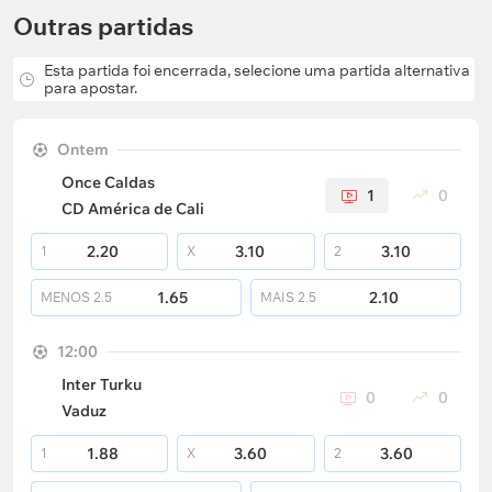
Outras partidas
Esta partida foi encerrada, selecione uma partida alternativa
para apostar.
Ontem
Once Caldas
1
0
CD América de Cali
2.20
3.10
3.10
1
X
2
1.65
2.10
MENOS
2.5
MAIS
2.5
12:00
Inter Turku
0
0
Vaduz
1.88
3.60
3.60
1
X
2