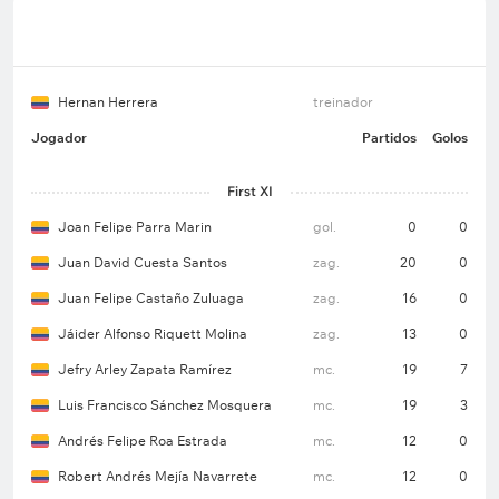
Hernan Herrera
treinador
Jogador
Partidos
Golos
First XI
Joan Felipe Parra Marin
gol.
0
0
Juan David Cuesta Santos
zag.
20
0
Juan Felipe Castaño Zuluaga
zag.
16
0
Jáider Alfonso Riquett Molina
zag.
13
0
Jefry Arley Zapata Ramírez
mc.
19
7
Luis Francisco Sánchez Mosquera
mc.
19
3
Andrés Felipe Roa Estrada
mc.
12
0
Robert Andrés Mejía Navarrete
mc.
12
0