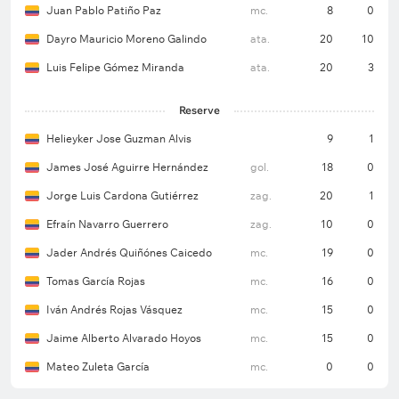
Juan Pablo Patiño Paz
mc.
8
0
Dayro Mauricio Moreno Galindo
ata.
20
10
Luis Felipe Gómez Miranda
ata.
20
3
Reserve
Helieyker Jose Guzman Alvis
9
1
James José Aguirre Hernández
gol.
18
0
Jorge Luis Cardona Gutiérrez
zag.
20
1
Efraín Navarro Guerrero
zag.
10
0
Jader Andrés Quiñónes Caicedo
mc.
19
0
Tomas García Rojas
mc.
16
0
Iván Andrés Rojas Vásquez
mc.
15
0
Jaime Alberto Alvarado Hoyos
mc.
15
0
Mateo Zuleta García
mc.
0
0