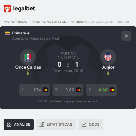
PÁGINA INICIAL
APOSTAS NO FUTEBOL
PRIMERA A
ONCE CALDAS — JUNIOR
Primera A
Apertura - Quartas de final
PARTIDA
FINALIZADA
0
:
1
Once Caldas
Junior
10 de maio, 20:10
1
1.74
X
3.60
2
4.60
18+ | Publicidade | Jogos podem causar vício
ANÁLISE
ESTATÍSTICAS
ODDS