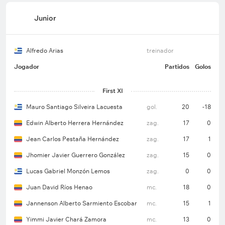
Junior
Alfredo Arias
treinador
Jogador
Partidos
Golos
First XI
Mauro Santiago Silveira Lacuesta
gol.
20
-18
Edwin Alberto Herrera Hernández
zag.
17
0
Jean Carlos Pestaña Hernández
zag.
17
1
Jhomier Javier Guerrero González
zag.
15
0
Lucas Gabriel Monzón Lemos
zag.
0
0
Juan David Ríos Henao
mc.
18
0
Jannenson Alberto Sarmiento Escobar
mc.
15
1
Yimmi Javier Chará Zamora
mc.
13
0