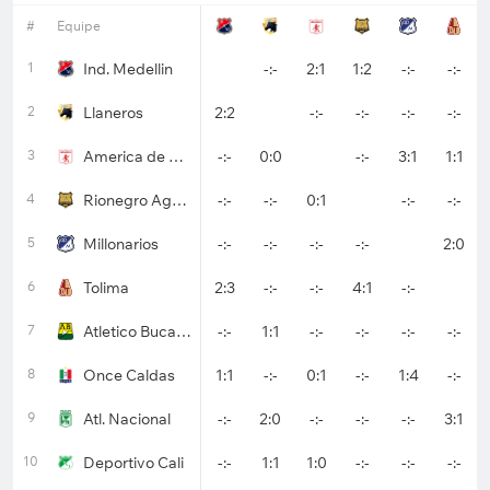
#
Equipe
1
Ind. Medellin
-:-
2:1
1:2
-:-
-:-
2
Llaneros
2:2
-:-
-:-
-:-
-:-
3
America de Cali
-:-
0:0
-:-
3:1
1:1
4
Rionegro Aguilas
-:-
-:-
0:1
-:-
-:-
5
Millonarios
-:-
-:-
-:-
-:-
2:0
6
Tolima
2:3
-:-
-:-
4:1
-:-
7
Atletico Bucaramanga
-:-
1:1
-:-
-:-
-:-
-:-
8
Once Caldas
1:1
-:-
0:1
-:-
1:4
-:-
9
Atl. Nacional
-:-
2:0
-:-
-:-
-:-
3:1
10
Deportivo Cali
-:-
1:1
1:0
-:-
-:-
-:-