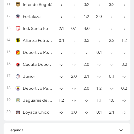
11
Inter de Bogotá
-:-
-:-
0:2
-:-
3:2
-:-
12
Fortaleza
-:-
-:-
1:2
2:0
-:-
-:-
13
Ind. Santa Fe
2:1
0:1
4:0
-:-
-:-
-:-
14
Alianza Petrolera
0:1
-:-
0:3
-:-
2:2
1:2
15
Deportivo Pereira
-:-
-:-
-:-
0:1
-:-
-:-
16
Cucuta Deportivo
-:-
-:-
2:0
-:-
-:-
3:2
17
Junior
-:-
2:0
2:1
-:-
0:1
-:-
18
Deportivo Pasto
-:-
-:-
2:0
1:2
-:-
0:2
19
Jaguares de Cordoba
1:2
-:-
-:-
1:1
1:0
-:-
20
Boyaca Chico
-:-
3:0
-:-
0:1
2:1
1:1
Legenda