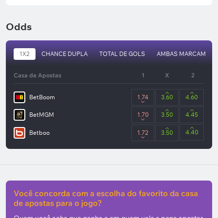
Odds
1X2
CHANCE DUPLA
TOTAL DE GOLS
AMBAS MARCAM
Casa de Apostas
1
X
2
BetBoom
1.74
3.60
4.60
BetMGM
1.70
3.50
4.45
4.40
Betboo
1.72
3.50
Você concorda com a escolha do favorito da casa
de apostas para o jogo?