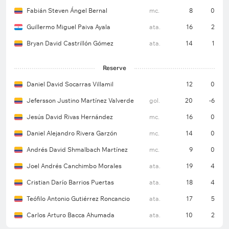
Fabián Steven Ángel Bernal
mc.
8
0
Guillermo Miguel Paiva Ayala
ata.
16
2
Bryan David Castrillón Gómez
ata.
14
1
Reserve
Daniel David Socarras Villamil
12
0
Jefersson Justino Martínez Valverde
gol.
20
-6
Jesús David Rivas Hernández
mc.
16
0
Daniel Alejandro Rivera Garzón
mc.
14
0
Andrés David Shmalbach Martínez
mc.
9
0
Joel Andrés Canchimbo Morales
ata.
19
4
Cristian Darío Barrios Puertas
ata.
18
4
Teófilo Antonio Gutiérrez Roncancio
ata.
17
5
Carlos Arturo Bacca Ahumada
ata.
10
2