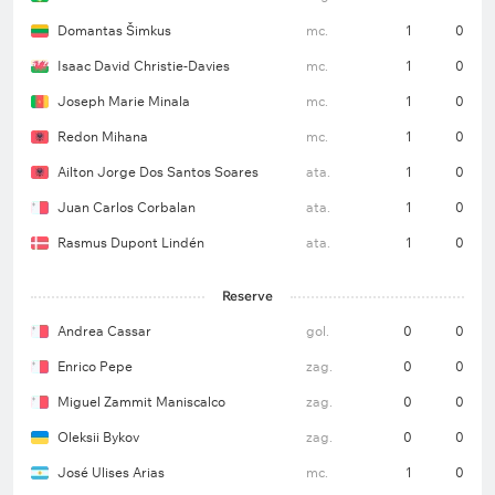
Domantas Šimkus
mc.
1
0
Isaac David Christie-Davies
mc.
1
0
Joseph Marie Minala
mc.
1
0
Redon Mihana
mc.
1
0
Ailton Jorge Dos Santos Soares
ata.
1
0
Juan Carlos Corbalan
ata.
1
0
Rasmus Dupont Lindén
ata.
1
0
Reserve
Andrea Cassar
gol.
0
0
Enrico Pepe
zag.
0
0
Miguel Zammit Maniscalco
zag.
0
0
Oleksii Bykov
zag.
0
0
José Ulises Arias
mc.
1
0