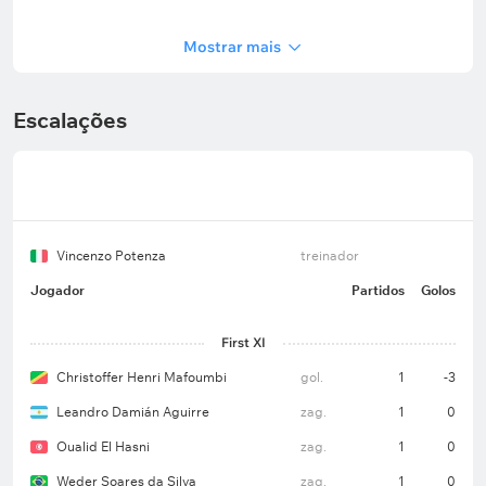
Cartões amarelos em média por jogo (incluindo
segundos amarelos) – 3,2;
Mostrar mais
Jogos com cartão vermelho – 1 de 57;
Escalações
Jogos com pênalti – 1 de 5.
Vincenzo Potenza
treinador
Jogador
Partidos
Golos
First XI
Christoffer Henri Mafoumbi
gol.
1
-3
Leandro Damián Aguirre
zag.
1
0
Oualid El Hasni
zag.
1
0
Weder Soares da Silva
zag.
1
0