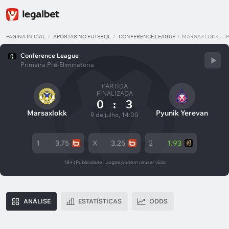
PÁGINA INICIAL
APOSTAS NO FUTEBOL
CONFERENCE LEAGUE
MARSAXLOKK — P
Conference League
Primeira Pré-Eliminatória
PARTIDA
FINALIZADA
0
:
3
Marsaxlokk
Pyunik Yerevan
9 de julho, 14:00
1
3.75
X
3.25
2
1.93
18+ | Publicidade | Jogos podem causar vício
ANÁLISE
ESTATÍSTICAS
ODDS