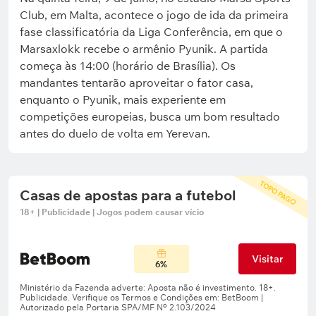
Club, em Malta, acontece o jogo de ida da primeira
fase classificatória da Liga Conferência, em que o
Marsaxlokk recebe o armênio Pyunik. A partida
começa às 14:00 (horário de Brasília). Os
mandantes tentarão aproveitar o fator casa,
enquanto o Pyunik, mais experiente em
competições europeias, busca um bom resultado
antes do duelo de volta em Yerevan.
TOPO PAGO
Casas de apostas para a futebol
18+ | Publicidade | Jogos podem causar vício
Visitar
6%