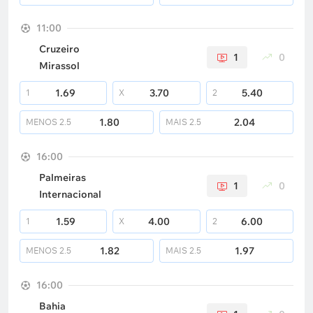
11:00
Cruzeiro
1
0
Mirassol
1.69
3.70
5.40
1
X
2
1.80
2.04
MENOS
2.5
MAIS
2.5
16:00
Palmeiras
1
0
Internacional
1.59
4.00
6.00
1
X
2
1.82
1.97
MENOS
2.5
MAIS
2.5
16:00
Bahia