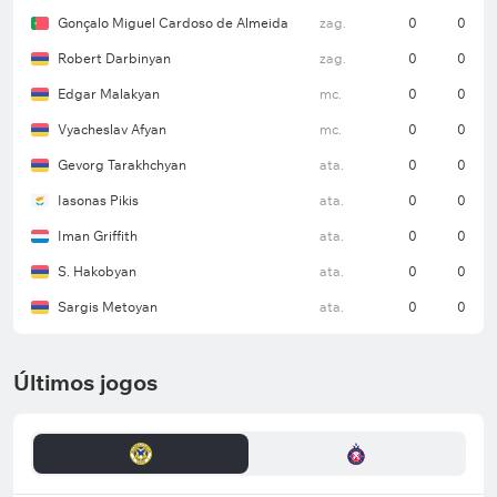
Gonçalo Miguel Cardoso de Almeida
zag.
0
0
Robert Darbinyan
zag.
0
0
Edgar Malakyan
mc.
0
0
Vyacheslav Afyan
mc.
0
0
Gevorg Tarakhchyan
ata.
0
0
Iasonas Pikis
ata.
0
0
Iman Griffith
ata.
0
0
S. Hakobyan
ata.
0
0
Sargis Metoyan
ata.
0
0
Últimos jogos