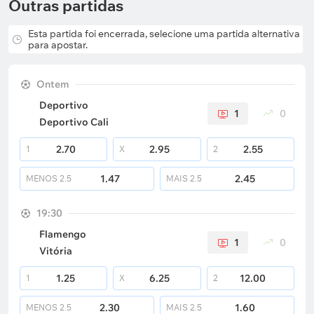
Outras partidas
Esta partida foi encerrada, selecione uma partida alternativa
para apostar.
Ontem
Deportivo
1
0
Deportivo Cali
2.70
2.95
2.55
1
X
2
1.47
2.45
MENOS
2.5
MAIS
2.5
19:30
Flamengo
1
0
Vitória
1.25
6.25
12.00
1
X
2
2.30
1.60
MENOS
2.5
MAIS
2.5