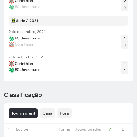
Corinthian
2
EC Juventude
0
Serie A 2021
9 de dezembro, 2021
EC Juventude
1
Corinthian
0
7 de setembro, 2021
Corinthian
1
EC Juventude
1
Classificação
Tournament
Casa
Fora
#
Equipe
Forma
Jogos jogados
V
E
D