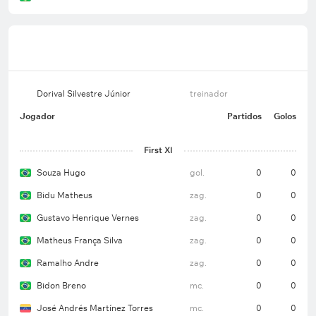
Dorival Silvestre Júnior
treinador
Jogador
Partidos
Golos
First XI
Souza Hugo
gol.
0
0
Bidu Matheus
zag.
0
0
Gustavo Henrique Vernes
zag.
0
0
Matheus França Silva
zag.
0
0
Ramalho Andre
zag.
0
0
Bidon Breno
mc.
0
0
José Andrés Martínez Torres
mc.
0
0