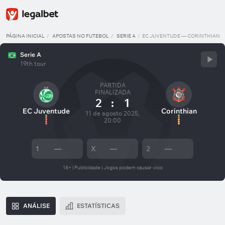
PÁGINA INICIAL
APOSTAS NO FUTEBOL
SERIE A
EC JUVENTUDE — CORINTHIAN
Serie A
19th tour
PARTIDA
FINALIZADA
2
:
1
EC Juventude
Corinthian
11 de agosto 2025,
20:00
1
—
X
—
2
—
18+ | Publicidade | Jogos podem causar vício
ANÁLISE
ESTATÍSTICAS