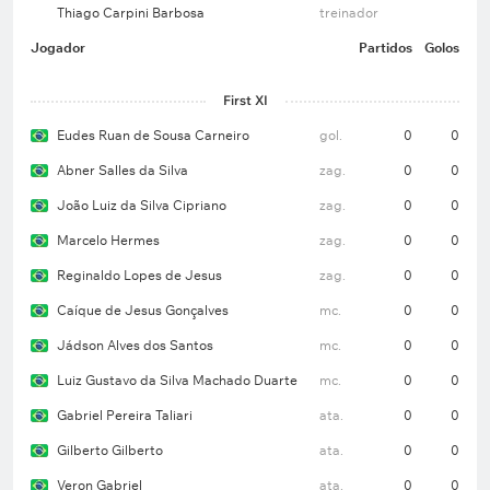
Thiago Carpini Barbosa
treinador
Jogador
Partidos
Golos
First XI
Eudes Ruan de Sousa Carneiro
gol.
0
0
Abner Salles da Silva
zag.
0
0
João Luiz da Silva Cipriano
zag.
0
0
Marcelo Hermes
zag.
0
0
Reginaldo Lopes de Jesus
zag.
0
0
Caíque de Jesus Gonçalves
mc.
0
0
Jádson Alves dos Santos
mc.
0
0
Luiz Gustavo da Silva Machado Duarte
mc.
0
0
Gabriel Pereira Taliari
ata.
0
0
Gilberto Gilberto
ata.
0
0
Veron Gabriel
ata.
0
0