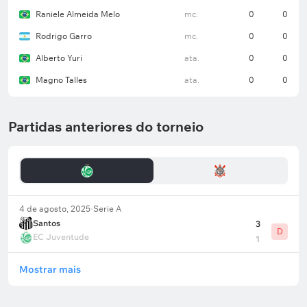
Raniele Almeida Melo
mc.
0
0
Rodrigo Garro
mc.
0
0
Alberto Yuri
ata.
0
0
Magno Talles
ata.
0
0
Partidas anteriores do torneio
4 de agosto, 2025
Serie A
Santos
3
D
EC Juventude
1
Mostrar mais