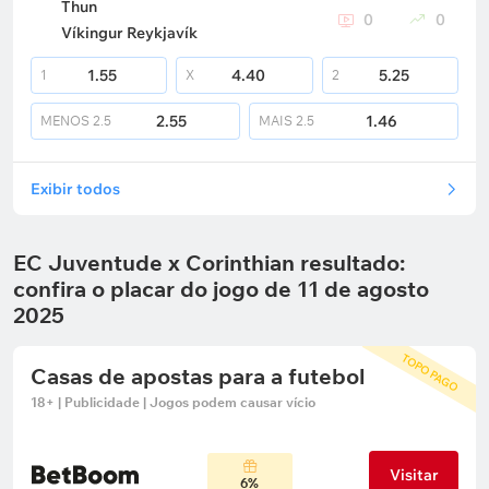
Thun
0
0
Víkingur Reykjavík
1.55
4.40
5.25
1
X
2
2.55
1.46
MENOS
2.5
MAIS
2.5
Exibir todos
EC Juventude x Corinthian resultado:
confira o placar do jogo de 11 de agosto
2025
TOPO PAGO
Casas de apostas para a futebol
18+ | Publicidade | Jogos podem causar vício
Visitar
6%