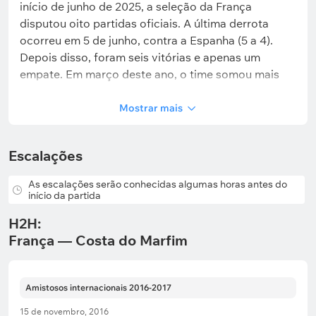
início de junho de 2025, a seleção da França
disputou oito partidas oficiais. A última derrota
ocorreu em 5 de junho, contra a Espanha (5 a 4).
Depois disso, foram seis vitórias e apenas um
empate. Em março deste ano, o time somou mais
duas vitórias em amistosos durante a sua turnê
americana.
Mostrar mais
Escalações
Números importantes:
As escalações serão conhecidas algumas horas antes do
início da partida
Durante sua sequência invicta de oito jogos, a
H2H:
equipe marcou pelo menos dois gols por partida
França — Costa do Marfim
de 90 minutos.
O confronto anterior contra uma seleção
africana terminou com vitória dos "Bleus" por 2 a
Amistosos internacionais 2016-2017
0 sobre o Marrocos, na semifinal da Copa do
15 de novembro, 2016