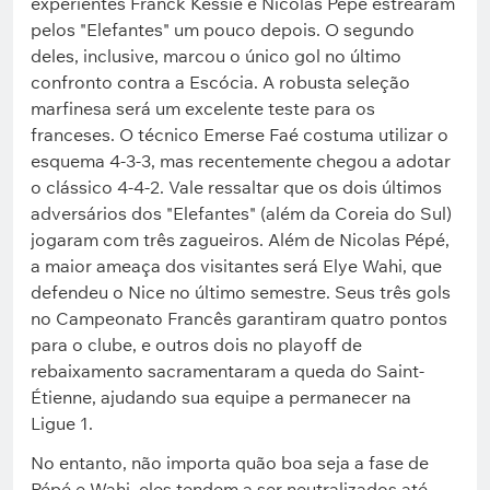
experientes Franck Kessié e Nicolas Pépé estrearam
pelos "Elefantes" um pouco depois. O segundo
deles, inclusive, marcou o único gol no último
confronto contra a Escócia. A robusta seleção
marfinesa será um excelente teste para os
franceses. O técnico Emerse Faé costuma utilizar o
esquema 4-3-3, mas recentemente chegou a adotar
o clássico 4-4-2. Vale ressaltar que os dois últimos
adversários dos "Elefantes" (além da Coreia do Sul)
jogaram com três zagueiros. Além de Nicolas Pépé,
a maior ameaça dos visitantes será Elye Wahi, que
defendeu o Nice no último semestre. Seus três gols
no Campeonato Francês garantiram quatro pontos
para o clube, e outros dois no playoff de
rebaixamento sacramentaram a queda do Saint-
Étienne, ajudando sua equipe a permanecer na
Ligue 1.
No entanto, não importa quão boa seja a fase de
Pépé e Wahi, eles tendem a ser neutralizados até