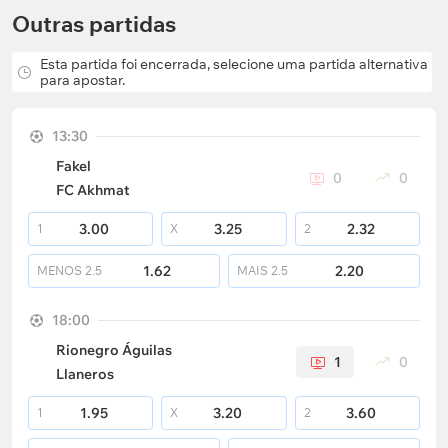
Outras partidas
Esta partida foi encerrada, selecione uma partida alternativa
para apostar.
13:30
Fakel
0
0
FC Akhmat
3.00
3.25
2.32
1
X
2
1.62
2.20
MENOS
2.5
MAIS
2.5
18:00
Rionegro Águilas
1
0
Llaneros
1.95
3.20
3.60
1
X
2