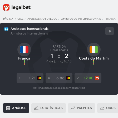
PÁGINA INICIAL
APOSTAS NO FUTEBOL
AMISTOSOS INTERNACIONAIS
FRANÇA —
Amistosos internacionais
Amistosos internacionais
PARTIDA
FINALIZADA
1
:
2
França
Costa do Marfim
4 de junho, 16:10
1
1.21
X
6.86
2
12.00
18+ | Publicidade | Jogos podem causar vício
ANÁLISE
ESTATÍSTICAS
PALPITES
ODDS