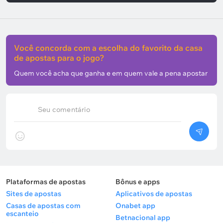
não sofrer nenhum gol. Na Copa Africana de Nações
de 2025, que foi mais competitiva, o time parou nas
quartas de final ao perder para o Egito por 3 a 2.
Você concorda com a escolha do favorito da casa
de apostas para o jogo?
Números importantes:
Quem você acha que ganha e em quem vale a pena apostar
Venceu sem sofrer gols em seus últimos três
Seu comentário
amistosos consecutivos.
O confronto mais recente contra uma seleção
europeia terminou com vitória por 1 a 0 sobre a
Escócia, em março deste ano.
Em três das últimas quatro partidas, foi
Plataformas de apostas
Bônus e apps
registrado mais de 3,5 gols.
Sites de apostas
Aplicativos de apostas
Casas de apostas com
Onabet app
escanteio
Betnacional app