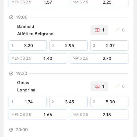
1.57
2.25
MENOS
2.5
MAIS
2.5
19:00
Banfield
1
0
Atlético Belgrano
3.20
2.95
2.37
1
X
2
1.40
2.70
MENOS
2.5
MAIS
2.5
19:30
Goias
1
0
Londrina
1.74
3.45
5.00
1
X
2
1.66
2.18
MENOS
2.5
MAIS
2.5
20:00