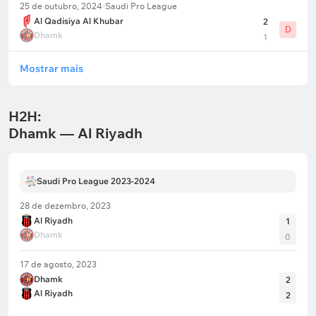
25 de outubro, 2024
Saudi Pro League
Al Qadisiya Al Khubar
2
D
Dhamk
1
Mostrar mais
H2H:
Dhamk — Al Riyadh
Saudi Pro League 2023-2024
28 de dezembro, 2023
Al Riyadh
1
Dhamk
0
17 de agosto, 2023
Dhamk
2
Al Riyadh
2