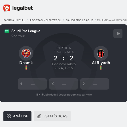
PÁGINA INICIAL
APOSTAS NO FUTEBOL
SAUDI PRO LEAGUE
DHAMK — AL RIYAD
Saudi Pro League
9nd tour
PARTIDA
FINALIZADA
2
:
2
Dhamk
Al Riyadh
1 de novembro
2024, 12:15
1
—
X
—
2
—
18+ | Publicidade | Jogos podem causar vício
ANÁLISE
ESTATÍSTICAS