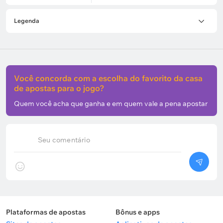
Legenda
Você concorda com a escolha do favorito da casa
de apostas para o jogo?
Quem você acha que ganha e em quem vale a pena apostar
Seu comentário
Plataformas de apostas
Bônus e apps