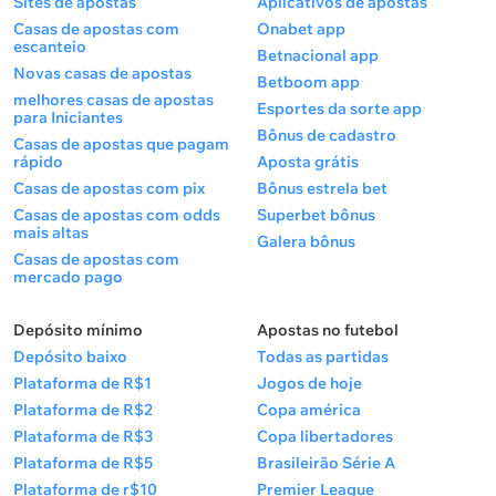
Sites de apostas
Aplicativos de apostas
Casas de apostas com
Onabet app
escanteio
Betnacional app
Novas casas de apostas
Betboom app
melhores casas de apostas
Esportes da sorte app
para Iniciantes
Bônus de cadastro
Casas de apostas que pagam
rápido
Aposta grátis
Casas de apostas com pix
Bônus estrela bet
Casas de apostas com odds
Superbet bônus
mais altas
Galera bônus
Casas de apostas com
mercado pago
Depósito mínimo
Apostas no futebol
Depósito baixo
Todas as partidas
Plataforma de R$1
Jogos de hoje
Plataforma de R$2
Copa américa
Plataforma de R$3
Copa libertadores
Plataforma de R$5
Brasileirão Série A
Plataforma de r$10
Premier League