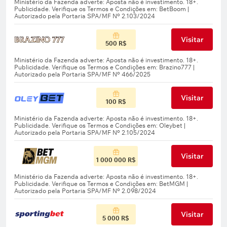
Visitar
500 R$
Visitar
100 R$
Visitar
1 000 000 R$
Visitar
5 000 R$