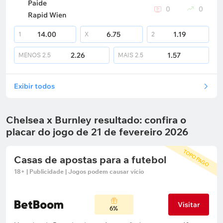
Paide
0
0
Rapid Wien
14.00
6.75
1.19
1
X
2
2.26
1.57
MENOS
2.5
MAIS
2.5
Exibir todos
Chelsea x Burnley resultado: confira o
placar do jogo de 21 de fevereiro 2026
TOPO PAGO
Casas de apostas para a futebol
18+ | Publicidade | Jogos podem causar vício
Visitar
6%