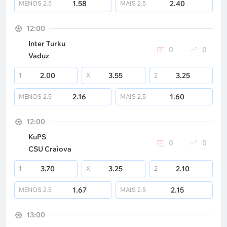
1.58
2.40
MENOS
2.5
MAIS
2.5
12:00
Inter Turku
0
0
Vaduz
2.00
3.55
3.25
1
X
2
2.16
1.60
MENOS
2.5
MAIS
2.5
12:00
KuPS
0
0
CSU Craiova
3.70
3.25
2.10
1
X
2
1.67
2.15
MENOS
2.5
MAIS
2.5
13:00