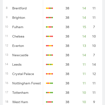
8
Brentford
38
14
11
1
9
Brighton
38
14
11
1
10
Fulham
38
15
7
1
11
Chelsea
38
14
10
1
12
Everton
38
13
10
1
13
Newcastle
38
14
7
1
14
Leeds
38
11
14
1
15
Crystal Palace
38
11
12
1
16
Nottingham Forest
38
11
11
1
17
Tottenham
38
10
11
1
18
West Ham
38
10
9
1