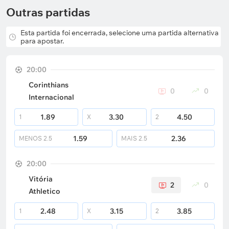
Outras partidas
Esta partida foi encerrada, selecione uma partida alternativa
para apostar.
20:00
Corinthians
0
0
Internacional
1.89
3.30
4.50
1
X
2
1.59
2.36
MENOS
2.5
MAIS
2.5
20:00
Vitória
2
0
Athletico
2.48
3.15
3.85
1
X
2