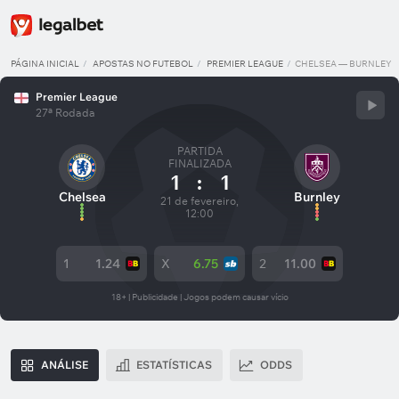
PÁGINA INICIAL
APOSTAS NO FUTEBOL
PREMIER LEAGUE
CHELSEA — BURNLEY
Premier League
27ª Rodada
PARTIDA
FINALIZADA
1
:
1
Chelsea
Burnley
21 de fevereiro,
12:00
1
1.24
X
6.75
2
11.00
18+ | Publicidade | Jogos podem causar vício
ANÁLISE
ESTATÍSTICAS
ODDS