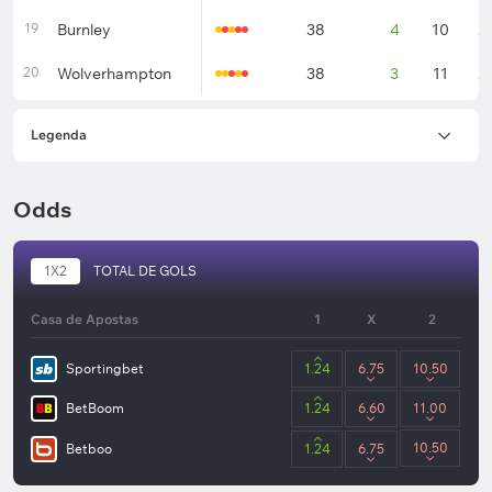
19
Burnley
38
4
10
2
20
Wolverhampton
38
3
11
2
Legenda
Odds
1X2
TOTAL DE GOLS
Casa de Apostas
1
X
2
Sportingbet
1.24
6.75
10.50
BetBoom
1.24
6.60
11.00
10.50
Betboo
1.24
6.75