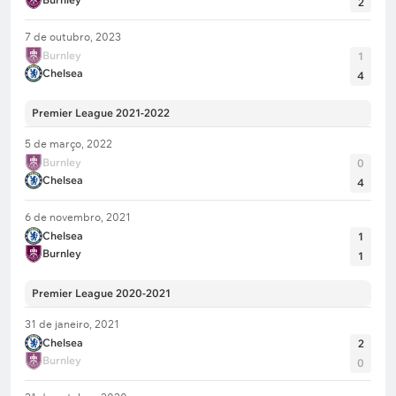
2
7 de outubro, 2023
Meu palpite é
Ambas marcam – sim
Burnley
1
Chelsea
4
* Para cada equipe, está indicada a escalação inicial
Premier League 2021-2022
do seu último jogo neste torneio.
5 de março, 2022
Burnley
0
Chelsea
4
6 de novembro, 2021
Chelsea
1
Burnley
1
Premier League 2020-2021
31 de janeiro, 2021
Chelsea
2
Burnley
0