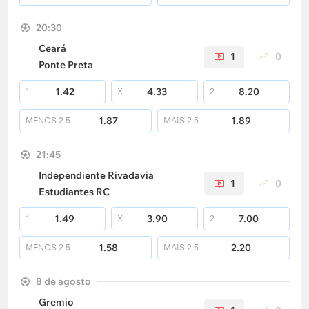
20:30
Ceará
1
0
Ponte Preta
1.42
4.33
8.20
1
X
2
1.87
1.89
MENOS
2.5
MAIS
2.5
21:45
Independiente Rivadavia
1
0
Estudiantes RC
1.49
3.90
7.00
1
X
2
1.58
2.20
MENOS
2.5
MAIS
2.5
8 de agosto
Gremio