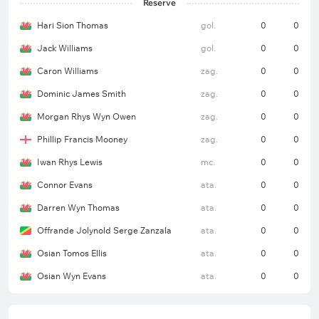
Reserve
Hari Sion Thomas
gol.
0
0
Jack Williams
gol.
0
0
Caron Williams
zag.
0
0
Dominic James Smith
zag.
0
0
Morgan Rhys Wyn Owen
zag.
0
0
Phillip Francis Mooney
zag.
0
0
Iwan Rhys Lewis
mc.
0
0
Connor Evans
ata.
0
0
Darren Wyn Thomas
ata.
0
0
Offrande Jolynold Serge Zanzala
ata.
0
0
Osian Tomos Ellis
ata.
0
0
Osian Wyn Evans
ata.
0
0