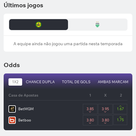
Últimos jogos
A equipe ainda não jogou uma partida nesta temporada
Odds
1X2
CHANCE DUPLA
TOTAL DE GOLS
AMBAS MARCAM
Casa de Apostas
1
X
2
BetMGM
3.85
3.95
1.67
1.75
Betboo
3.80
3.80