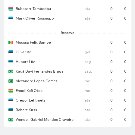
Bubacarr Tambedou
ata.
0
0
Mark Oliver Roosnupp
ata.
0
0
Reserve
Moussa Felix Sambe
0
0
Oliver Ani
gol.
0
0
Hubert Liiv
zag.
0
0
Kauã Davi Fernandes Braga
zag.
0
0
Alexandre Lopes Gomes
mc.
0
0
Enock Kofi Otoo
mc.
0
0
Gregor Lehtmets
ata.
0
0
Robert Kirss
ata.
0
0
Wendell Gabriel Mendes Craveiro
ata.
0
0