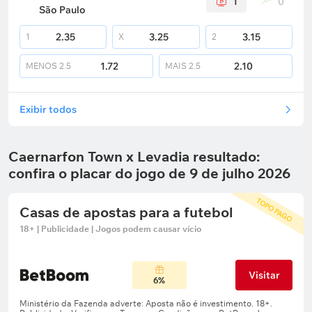
1
0
São Paulo
2.35
3.25
3.15
1
X
2
1.72
2.10
MENOS
2.5
MAIS
2.5
Exibir todos
Caernarfon Town x Levadia resultado:
confira o placar do jogo de 9 de julho 2026
TOPO PAGO
Casas de apostas para a futebol
18+ | Publicidade | Jogos podem causar vício
Visitar
6%