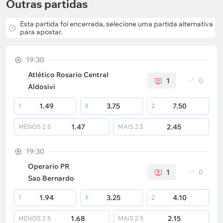
Outras partidas
Esta partida foi encerrada, selecione uma partida alternativa
para apostar.
19:30
Atlético Rosario Central
1
0
Aldosivi
1.49
3.75
7.50
1
X
2
1.47
2.45
MENOS
2.5
MAIS
2.5
19:30
Operario PR
1
0
Sao Bernardo
1.94
3.25
4.10
1
X
2
1.68
2.15
MENOS
2.5
MAIS
2.5