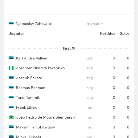
Vjatseslav Zahovaiko
treinador
Jogador
Partidos
Golos
First XI
Karl Andre Vallner
gol.
0
0
Abraham Nnamdi Nwankwo
zag.
0
0
Joseph Saliste
zag.
0
0
Rasmus Peetson
zag.
0
0
Tanel Tammik
zag.
0
0
Frank Liivak
mc.
0
0
João Pedro de Moura Siembarski
mc.
0
0
Maksimilian Skvortsov
mc.
0
0
Mihkel Ainsalu
mc.
0
0