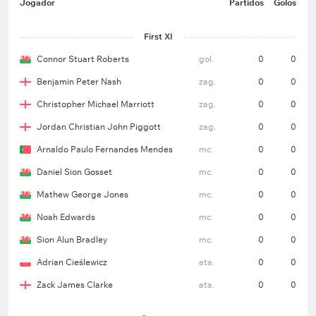
Jogador
Partidos
Golos
First XI
Connor Stuart Roberts
gol.
0
0
Benjamin Peter Nash
zag.
0
0
Christopher Michael Marriott
zag.
0
0
Jordan Christian John Piggott
zag.
0
0
Arnaldo Paulo Fernandes Mendes
mc.
0
0
Daniel Sion Gosset
mc.
0
0
Mathew George Jones
mc.
0
0
Noah Edwards
mc.
0
0
Sion Alun Bradley
mc.
0
0
Adrian Cieślewicz
ata.
0
0
Zack James Clarke
ata.
0
0