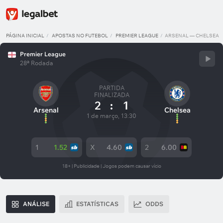
PÁGINA INICIAL
APOSTAS NO FUTEBOL
PREMIER LEAGUE
ARSENAL — CHELSEA
Premier League
28ª Rodada
PARTIDA
FINALIZADA
2
:
1
Arsenal
Chelsea
1 de março, 13:30
1
1.52
X
4.60
2
6.00
18+ | Publicidade | Jogos podem causar vício
ANÁLISE
ESTATÍSTICAS
ODDS