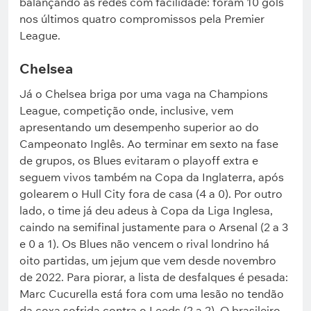
balançando as redes com facilidade: foram 10 gols
nos últimos quatro compromissos pela Premier
League.
Chelsea
Já o Chelsea briga por uma vaga na Champions
League, competição onde, inclusive, vem
apresentando um desempenho superior ao do
Campeonato Inglês. Ao terminar em sexto na fase
de grupos, os Blues evitaram o playoff extra e
seguem vivos também na Copa da Inglaterra, após
golearem o Hull City fora de casa (4 a 0). Por outro
lado, o time já deu adeus à Copa da Liga Inglesa,
caindo na semifinal justamente para o Arsenal (2 a 3
e 0 a 1). Os Blues não vencem o rival londrino há
oito partidas, um jejum que vem desde novembro
de 2022. Para piorar, a lista de desfalques é pesada:
Marc Cucurella está fora com uma lesão no tendão
da coxa sofrida contra o Leeds (2 a 2). O brasileiro