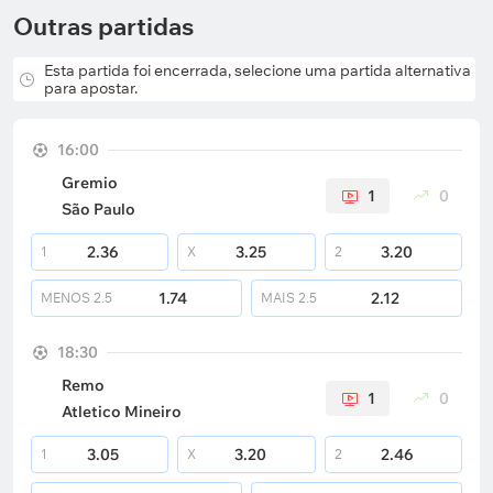
Outras partidas
Esta partida foi encerrada, selecione uma partida alternativa
para apostar.
16:00
Gremio
1
0
São Paulo
2.36
3.25
3.20
1
X
2
1.74
2.12
MENOS
2.5
MAIS
2.5
18:30
Remo
1
0
Atletico Mineiro
3.05
3.20
2.46
1
X
2