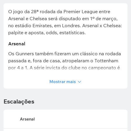
O jogo da 28ª rodada da Premier League entre
Arsenal e Chelsea será disputado em 1º de março,
no estádio Emirates, em Londres. Arsenal x Chelsea:
palpite e aposta, odds, estatísticas.
Arsenal
Os Gunners também fizeram um clássico na rodada
passada e, fora de casa, atropelaram o Tottenham
por 4 a 1. A série invicta do clube no campeonato é
de cinco jogos, com dois empates e três vitórias —
todas por goleada. Além disso, em 5 dos 6 jogos
Mostrar mais
anteriores da Premier League, os londrinos
marcaram pelo menos dois gols. O Arsenal segue na
Escalações
liderança da liga, mas a vantagem sobre o
Manchester City é de apenas 5 pontos, e os Citizens
ainda têm um jogo a menos. Por sinal, os dois
Arsenal
concorrentes têm o melhor ataque do torneio, com
56 gols marcados cada. Já a defesa dos Gunners é