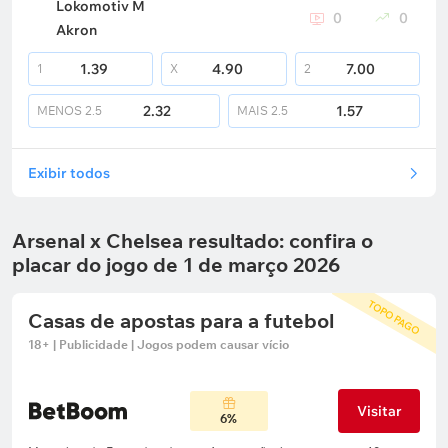
Lokomotiv M
0
0
Akron
1.39
4.90
7.00
1
X
2
2.32
1.57
MENOS
2.5
MAIS
2.5
Exibir todos
Arsenal x Chelsea resultado: confira o
placar do jogo de 1 de março 2026
TOPO PAGO
Casas de apostas para a futebol
18+ | Publicidade | Jogos podem causar vício
Visitar
6%