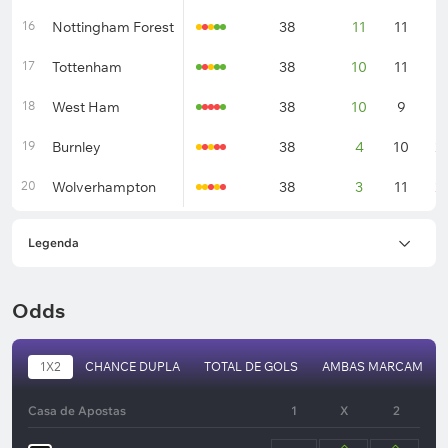
16
Nottingham Forest
38
11
11
1
17
Tottenham
38
10
11
1
18
West Ham
38
10
9
1
19
Burnley
38
4
10
2
20
Wolverhampton
38
3
11
2
Legenda
Odds
1X2
CHANCE DUPLA
TOTAL DE GOLS
AMBAS MARCAM
Casa de Apostas
1
X
2