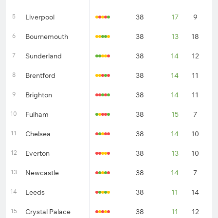
5
Liverpool
38
17
9
1
6
Bournemouth
38
13
18
7
7
Sunderland
38
14
12
1
8
Brentford
38
14
11
1
9
Brighton
38
14
11
1
10
Fulham
38
15
7
1
11
Chelsea
38
14
10
1
12
Everton
38
13
10
1
13
Newcastle
38
14
7
1
14
Leeds
38
11
14
1
15
Crystal Palace
38
11
12
1