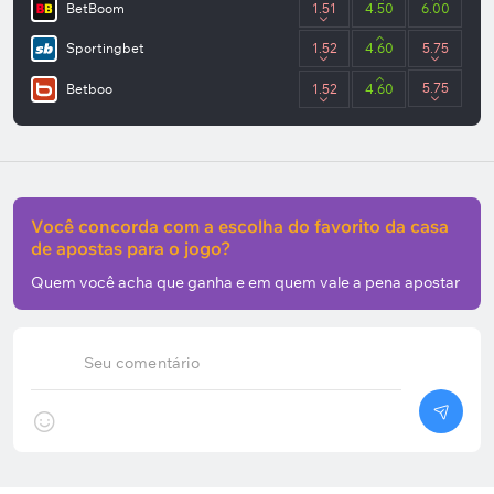
BetBoom
1.51
4.50
6.00
Sportingbet
1.52
4.60
5.75
5.75
Betboo
1.52
4.60
Você concorda com a escolha do favorito da casa
de apostas para o jogo?
Quem você acha que ganha e em quem vale a pena apostar
Seu comentário