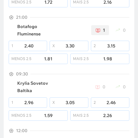
1.72
2.16
MENOS
2.5
MAIS
2.5
21:00
Botafogo
1
0
Fluminense
2.40
3.30
3.15
1
X
2
1.81
1.98
MENOS
2.5
MAIS
2.5
09:30
Krylia Sovetov
0
0
Baltika
2.96
3.05
2.46
1
X
2
1.59
2.26
MENOS
2.5
MAIS
2.5
12:00