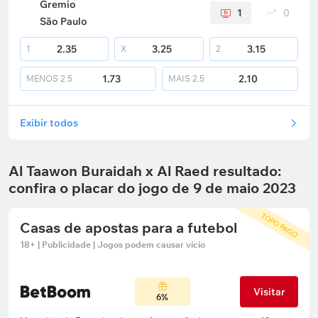
Gremio
1
0
São Paulo
2.35
3.25
3.15
1
X
2
1.73
2.10
MENOS
2.5
MAIS
2.5
Exibir todos
Al Taawon Buraidah x Al Raed resultado:
confira o placar do jogo de 9 de maio 2023
TOPO PAGO
Casas de apostas para a futebol
18+ | Publicidade | Jogos podem causar vício
Visitar
6%