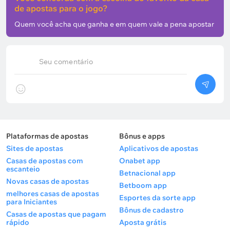
de apostas para o jogo?
Quem você acha que ganha e em quem vale a pena apostar
Seu comentário
Plataformas de apostas
Bônus e apps
Sites de apostas
Aplicativos de apostas
Casas de apostas com
Onabet app
escanteio
Betnacional app
Novas casas de apostas
Betboom app
melhores casas de apostas
Esportes da sorte app
para Iniciantes
Bônus de cadastro
Casas de apostas que pagam
rápido
Aposta grátis