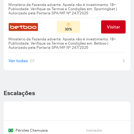
Visitar
30%
Ver todas
59
Escalações
Péricles Chamusca
treinador