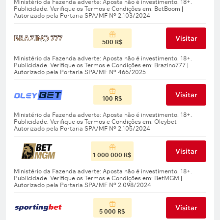
Visitar
500 R$
Visitar
100 R$
Visitar
1 000 000 R$
Visitar
5 000 R$