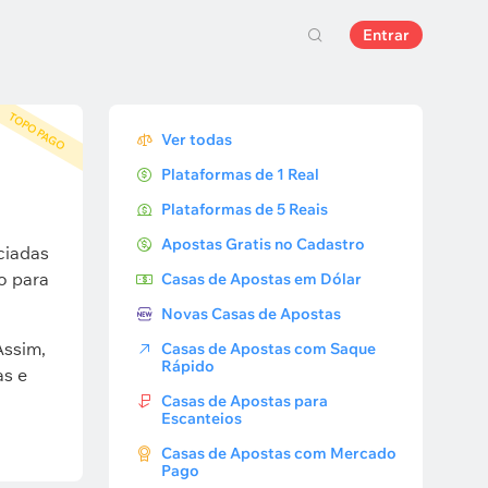
Entrar
TOPO PAGO
Ver todas
Plataformas de 1 Real
Plataformas de 5 Reais
Apostas Gratis no Cadastro
ciadas
o para
Casas de Apostas em Dólar
Novas Casas de Apostas
Assim,
Casas de Apostas com Saque
Rápido
as e
Casas de Apostas para
Escanteios
Casas de Apostas com Mercado
Pago