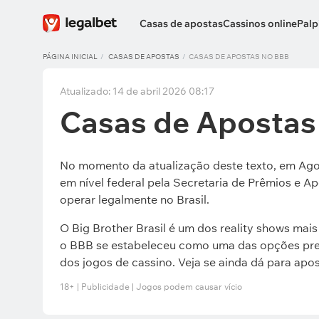
Casas de apostas
Cassinos online
Palp
PÁGINA INICIAL
CASAS DE APOSTAS
CASAS DE APOSTAS NO BBB
Atualizado: 14 de abril 2026 08:17
Casas de Apostas
No momento da atualização deste texto, em Agos
em nível federal pela Secretaria de Prêmios e A
operar legalmente no Brasil.
O Big Brother Brasil é um dos reality shows mais 
o BBB se estabeleceu como uma das opções prefe
dos jogos de cassino. Veja se ainda dá para apos
18+ | Publicidade | Jogos podem causar vício