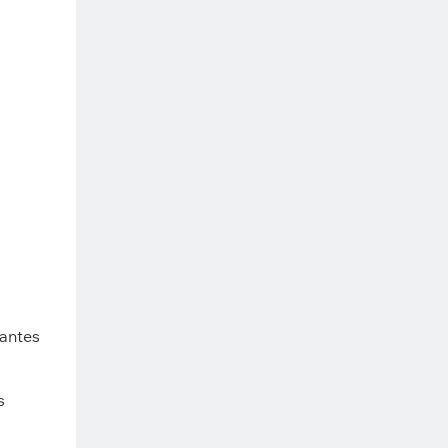
antes
s