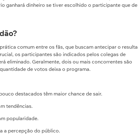
io ganhará dinheiro se tiver escolhido o participante que de
edão?
 prática comum entre os fãs, que buscam antecipar o result
ucial, os participantes são indicados pelos colegas de
erá eliminado. Geralmente, dois ou mais concorrentes são
 quantidade de votos deixa o programa.
pouco destacados têm maior chance de sair.
am tendências.
am popularidade.
a a percepção do público.