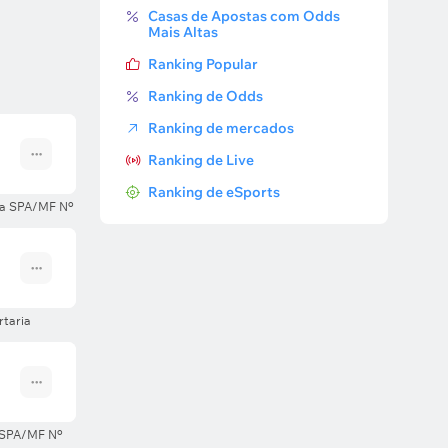
Casas de Apostas com Odds
Mais Altas
Ranking Popular
Ranking de Odds
Ranking de mercados
Ranking de Live
Ranking de eSports