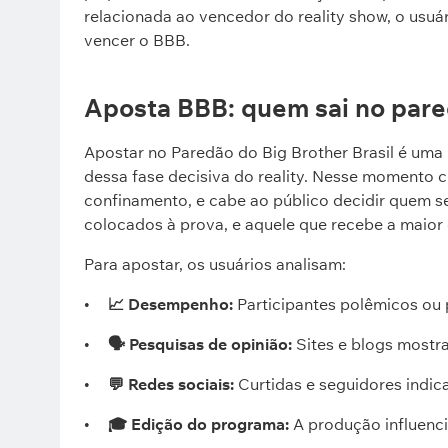
relacionada ao vencedor do reality show, o usuár
vencer o BBB.
Aposta BBB: quem sai no par
Apostar no Paredão do Big Brother Brasil é uma
dessa fase decisiva do reality. Nesse momento cr
confinamento, e cabe ao público decidir quem s
colocados à prova, e aquele que recebe a maior
Para apostar, os usuários analisam:
📈 Desempenho:
Participantes polêmicos ou 
🗣️ Pesquisas de opinião:
Sites e blogs mostr
💬 Redes sociais:
Curtidas e seguidores indic
🎓 Edição do programa:
A produção influenci