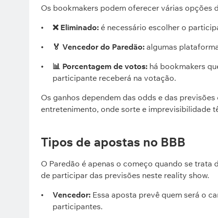
Os bookmakers podem oferecer várias opções de
❌ Eliminado:
é necessário escolher o partici
🏅 Vencedor do Paredão:
algumas plataformas
📊 Porcentagem de votos:
há bookmakers que
participante receberá na votação.
Os ganhos dependem das odds e das previsões c
entretenimento, onde sorte e imprevisibilidade 
Tipos de apostas no BBB
O Paredão é apenas o começo quando se trata d
de participar das previsões neste reality show.
Vencedor:
Essa aposta prevê quem será o c
participantes.