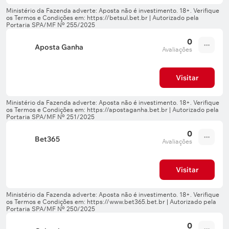
0
Aposta Ganha
Avaliações
Visitar
0
Bet365
Avaliações
Visitar
0