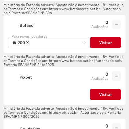
0
Betano
Avaliações
Para novos jogadores
200 %
Visitar
0
Pixbet
Avaliações
Visitar
0