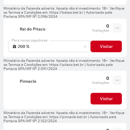
0
Rei do Pitaco
Avaliações
Para novos jogadores
200 %
Visitar
0
Pinnacle
Avaliações
Visitar