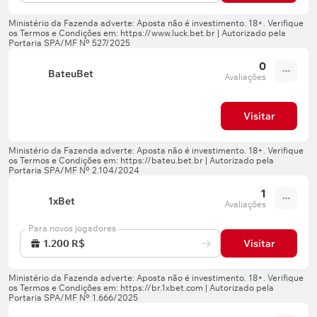
0
BateuBet
Avaliações
Visitar
1
1xBet
Avaliações
Para novos jogadores
1.200 R$
Visitar