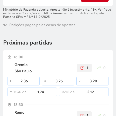
Posições pagas pelas casas de apostas
Próximas partidas
16:00
Gremio
1
0
São Paulo
2.36
3.25
3.20
1
X
2
1.74
2.12
MENOS
2.5
MAIS
2.5
18:30
Remo
1
0