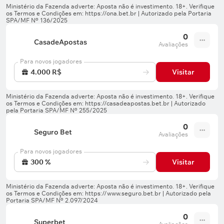
0
CasadeApostas
Avaliações
Para novos jogadores
4.000 R$
Visitar
0
Seguro Bet
Avaliações
Para novos jogadores
300 %
Visitar
0
Superbet