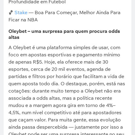
Profundidade em Futebol
🏀
Stake
— Boa Para Começar, Melhor Ainda Para
Ficar na NBA
Oleybet – uma surpresa para quem procura odds
altas
A Oleybet é uma plataforma simples de usar, com
foco em apostas esportivas e pagamento mínimo
de apenas R$5. Hoje, ela oferece mais de 30
esportes, cerca de 20 mil eventos, agenda de
partidas e filtros por horário que facilitam a vida de
quem aposta todo dia. O destaque, porém, está nas
cotações: durante muito tempo a Oleybet não era
associada a odds altas, mas a política recente
mudou e a margem agora gira em torno de 4%–
4,5%, num nível competitivo até para apostadores
que caçam valor. Para muita gente, essa evolução
ainda passa despercebida — justamente por isso a
Oleybet pode ser uma surpresa interessante no seu