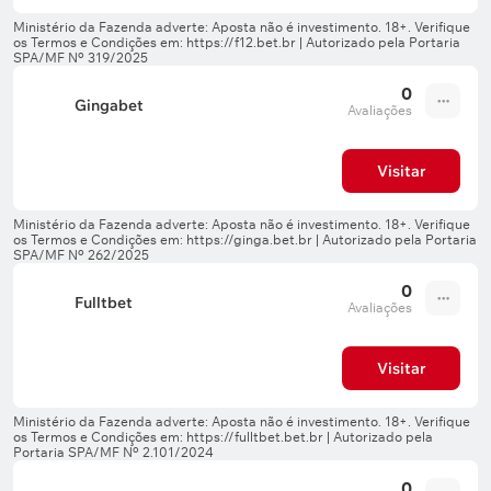
0
Gingabet
Avaliações
Visitar
0
Fulltbet
Avaliações
Visitar
0