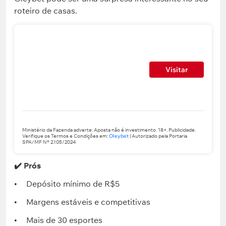
roteiro de casas.
Visitar
Ministério da Fazenda adverte: Aposta não é investimento. 18+. Publicidade.
Verifique os Termos e Condições em:
Oleybet
| Autorizado pela Portaria
SPA/MF Nº 2.105/2024
✔️ Prós
Depósito mínimo de R$5
Margens estáveis e competitivas
Mais de 30 esportes