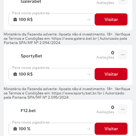
Galerabet
Avaliações
Para novos jogadores
100 R$
Visitar
0
SportyBet
Avaliações
Para novos jogadores
100 R$
Visitar
0
F12.bet
Avaliações
Para novos jogadores
100 %
Visitar