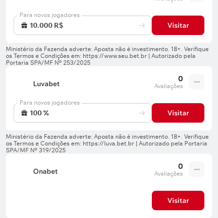
Para novos jogadores
10.000 R$
Visitar
0
Luvabet
Avaliações
Para novos jogadores
100 %
Visitar
0
Onabet
Avaliações
Visitar