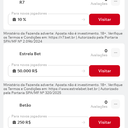
R7
Avaliações
Para novos jogadores
10 %
Visitar
0
Estrela Bet
Avaliações
Para novos jogadores
50.000 R$
Visitar
0
Betão
Avaliações
Para novos jogadores
250 R$
Visitar