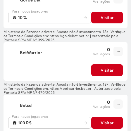
Gol de Bet
Avaliações
Para novos jogadores
10 %
Visitar
0
BetWarrior
Avaliações
Visitar
0
Betsul
Avaliações
Para novos jogadores
100 R$
Visitar