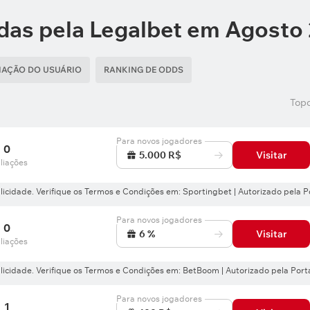
das pela Legalbet em Agosto
IAÇÃO DO USUÁRIO
RANKING DE ODDS
Top
Para novos jogadores
0
5.000 R$
Visitar
liações
Para novos jogadores
0
6 %
Visitar
liações
Para novos jogadores
1