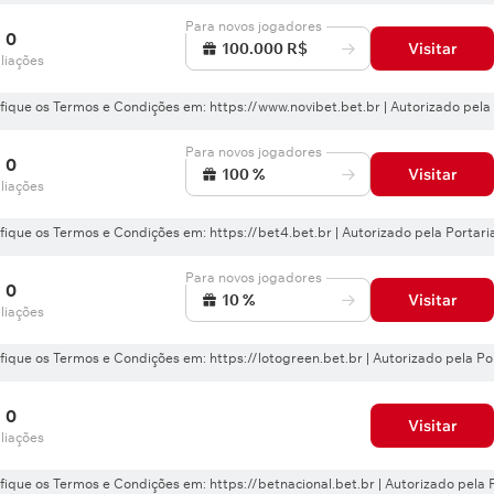
Para novos jogadores
0
100.000 R$
Visitar
liações
Para novos jogadores
0
100 %
Visitar
liações
Para novos jogadores
0
10 %
Visitar
liações
0
Visitar
liações