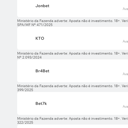
Jonbet
Ava
KTO
Ava
Br4Bet
Ava
Bet7k
Ava