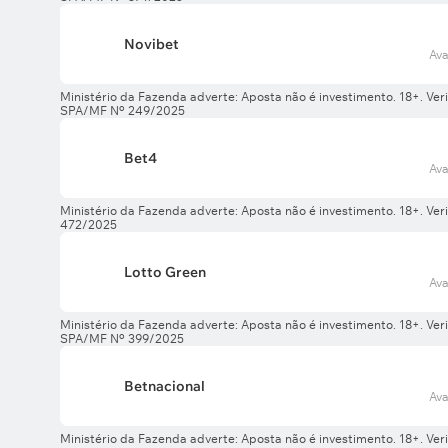
Novibet
Ava
Bet4
Ava
Lotto Green
Ava
Betnacional
Ava