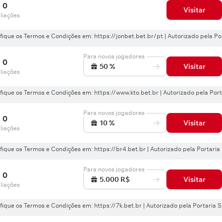
0
Visitar
liações
Para novos jogadores
0
50 %
Visitar
liações
Para novos jogadores
0
10 %
Visitar
liações
Para novos jogadores
0
5.000 R$
Visitar
liações