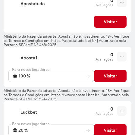
0
Apostatudo
Avaliações
Visitar
0
Aposta1
Avaliações
Para novos jogadores
100 %
Visitar
0
Luckbet
Avaliações
Para novos jogadores
20 %
Visitar