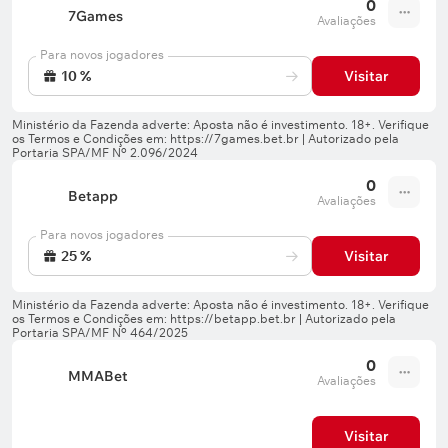
0
7Games
Avaliações
Para novos jogadores
10 %
Visitar
0
Betapp
Avaliações
Para novos jogadores
25 %
Visitar
0
MMABet
Avaliações
Visitar