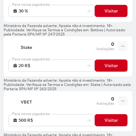
Para novos jogadores
30 %
Visitar
0
Stake
Avaliações
Para novos jogadores
20 R$
Visitar
0
VBET
Avaliações
Para novos jogadores
500 R$
Visitar