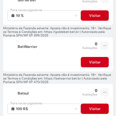
Gol de Bet
Avaliações
Para novos jogadores
10 %
Visitar
0
BetWarrior
Avaliações
Visitar
0
Betsul
Avaliações
Para novos jogadores
100 R$
Visitar