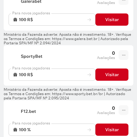
Galerabet
Avaliações
Para novos jogadores
100 R$
Visitar
0
SportyBet
Avaliações
Para novos jogadores
100 R$
Visitar
0
F12.bet
Avaliações
Para novos jogadores
100 %
Visitar