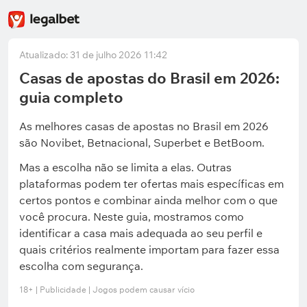
Atualizado: 31 de julho 2026 11:42
Casas de apostas do Brasil em 2026:
guia completo
As melhores casas de apostas no Brasil em 2026
são Novibet, Betnacional, Superbet e BetBoom.
Mas a escolha não se limita a elas. Outras
plataformas podem ter ofertas mais específicas em
certos pontos e combinar ainda melhor com o que
você procura. Neste guia, mostramos como
identificar a casa mais adequada ao seu perfil e
quais critérios realmente importam para fazer essa
escolha com segurança.
18+ | Publicidade | Jogos podem causar vício