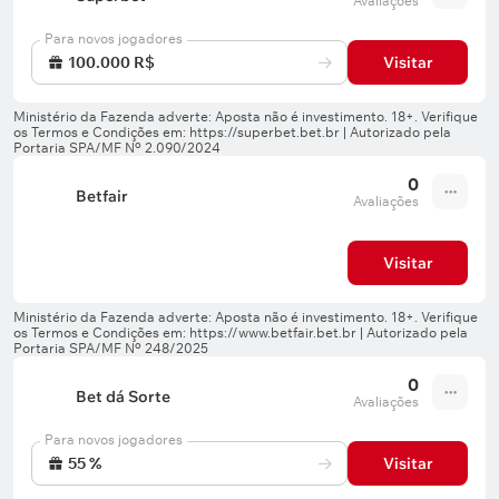
Avaliações
Para novos jogadores
100.000 R$
Visitar
0
Betfair
Avaliações
Visitar
0
Bet dá Sorte
Avaliações
Para novos jogadores
55 %
Visitar