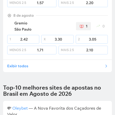
1.57
2.20
MENOS
2.5
MAIS
2.5
8 de agosto
Gremio
1
0
São Paulo
2.42
3.30
3.05
1
X
2
1.71
2.10
MENOS
2.5
MAIS
2.5
Exibir todos
Top-10 melhores sites de apostas no
Brasil em Agosto de 2026
💸
Oleybet
— A Nova Favorita dos Caçadores de
Valor