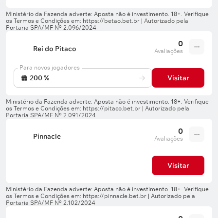
0
Rei do Pitaco
Avaliações
Para novos jogadores
200 %
Visitar
0
Pinnacle
Avaliações
Visitar