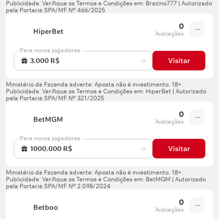
0
HiperBet
Avaliações
Para novos jogadores
3.000 R$
Visitar
0
BetMGM
Avaliações
Para novos jogadores
1000.000 R$
Visitar
0
Betboo
Avaliações