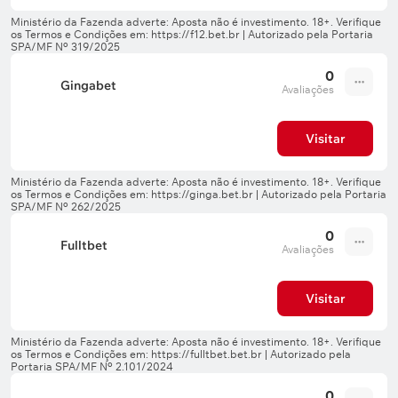
0
Gingabet
Avaliações
Visitar
0
Fulltbet
Avaliações
Visitar
0