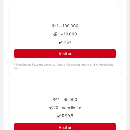
💸 1 – 100.000
💰 1 – 10.000
✔️ R$1
Visitar
💸 1 – 45.000
💰 20 – sem limite
✔️ R$0,5
Visitar