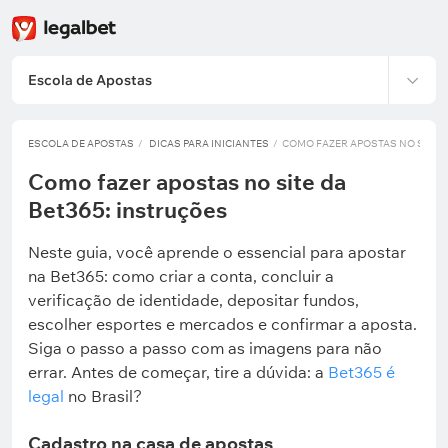
Escola de Apostas
ESCOLA DE APOSTAS
DICAS PARA INICIANTES
COMO FAZER APOSTAS NO SITE D
Como fazer apostas no site da
Bet365: instruções
Neste guia, você aprende o essencial para apostar
na Bet365: como criar a conta, concluir a
verificação de identidade, depositar fundos,
escolher esportes e mercados e confirmar a aposta.
Siga o passo a passo com as imagens para não
errar. Antes de começar, tire a dúvida: a
Bet365 é
legal
no Brasil?
Cadastro na casa de apostas