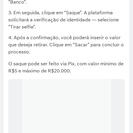
“Banco”.
Em seguida, clique em “Saque”. A plataforma
solicitará a verificação de identidade — selecione
“Tirar selfie”.
Após a confirmação, você poderá inserir o valor
que deseja retirar. Clique em “Sacar” para concluir o
processo.
O saque pode ser feito via Pix, com valor mínimo de
R$5 e máximo de R$20.000.