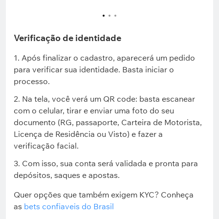
Verificação de identidade
Após finalizar o cadastro, aparecerá um pedido
para verificar sua identidade. Basta iniciar o
processo.
Na tela, você verá um QR code: basta escanear
com o celular, tirar e enviar uma foto do seu
documento (RG, passaporte, Carteira de Motorista,
Licença de Residência ou Visto) e fazer a
verificação facial.
Com isso, sua conta será validada e pronta para
depósitos, saques e apostas.
Quer opções que também exigem KYC? Conheça
as
bets confiaveis do Brasil