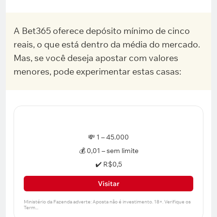
A Bet365 oferece depósito mínimo de cinco
reais, o que está dentro da média do mercado.
Mas, se você deseja apostar com valores
menores, pode experimentar estas casas:
💸 1 – 45.000
💰 0,01 – sem limite
✔️ R$0,5
Visitar