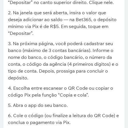
“Depositar” no canto superior direito. Clique nele.
Na janela que será aberta, insira o valor que
deseja adicionar ao saldo — na Bet365, o depósito
mínimo via Pix é de R$5. Em seguida, toque em
“Depositar”.
Na próxima página, você poderá cadastrar seu
banco (máximo de 3 contas bancárias). Informe o
nome do banco, o código bancário, o número da
conta, o código da agência (4 primeiros dígitos) e o
tipo de conta. Depois, prossiga para concluir o
depósito.
Escolha entre escanear o QR Code ou copiar o
código Pix pela função “Copia e cola”.
Abra o app do seu banco.
Cole o código (ou finalize a leitura do QR Code) e
conclua o pagamento via Pix.