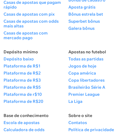
Bônus de cadastro
Casas de apostas que pagam
rápido
Aposta grátis
Casas de apostas com pix
Bônus estrela bet
Casas de apostas com odds
Superbet bônus
mais altas
Galera bônus
Casas de apostas com
mercado pago
Depósito mínimo
Apostas no futebol
Depósito baixo
Todas as partidas
Plataforma de R$1
Jogos de hoje
Plataforma de R$2
Copa américa
Plataforma de R$3
Copa libertadores
Plataforma de R$5
Brasileirão Série A
Plataforma de r$10
Premier League
Plataforma de R$20
La Liga
Base de conhecimento
Sobre o site
Escola de apostas
Contatos
Calculadora de odds
Política de privacidade