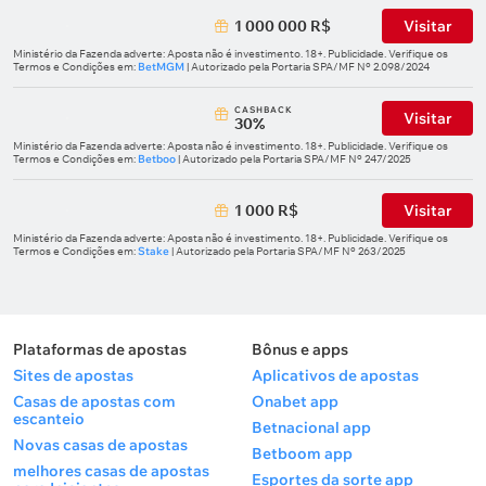
1 000 000 R$
Visitar
Ministério da Fazenda adverte: Aposta não é investimento. 18+. Publicidade. Verifique os
Termos e Condições em:
BetMGM
| Autorizado pela Portaria SPA/MF Nº 2.098/2024
СASHBACK
Visitar
30%
Ministério da Fazenda adverte: Aposta não é investimento. 18+. Publicidade. Verifique os
Termos e Condições em:
Betboo
| Autorizado pela Portaria SPA/MF Nº 247/2025
1 000 R$
Visitar
Ministério da Fazenda adverte: Aposta não é investimento. 18+. Publicidade. Verifique os
Termos e Condições em:
Stake
| Autorizado pela Portaria SPA/MF Nº 263/2025
Plataformas de apostas
Bônus e apps
Sites de apostas
Aplicativos de apostas
Casas de apostas com
Onabet app
escanteio
Betnacional app
Novas casas de apostas
Betboom app
melhores casas de apostas
Esportes da sorte app