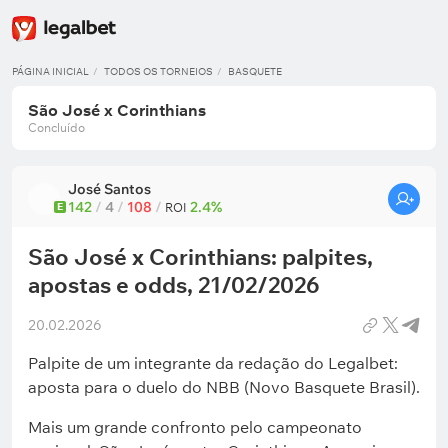
PÁGINA INICIAL
TODOS OS TORNEIOS
BASQUETE
São José x Corinthians
Concluído
José Santos
142
/
4
/
108
/
2.4%
E
ROI
São José x Corinthians: palpites,
apostas e odds, 21/02/2026
20.02.2026
Palpite de um integrante da redação do Legalbet:
aposta para o duelo do NBB (Novo Basquete Brasil).
Mais um grande confronto pelo campeonato