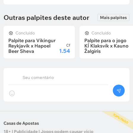
Outras palpites deste autor
Mais palpites
Concluído
Concluído
Palpite para Vikingur
Palpite para o jogo
Reykjavik x Hapoel
KÍ Klaksvík x Kauno
Cf
1.54
Beer Sheva
Žalgiris
Seu comentário
TOPO PAGO
Casas de Apostas
18+ | Publicidade | Jogos podem causar vício