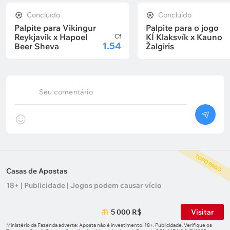
Concluído
Concluído
Palpite para Vikingur
Palpite para o jogo
Reykjavik x Hapoel
KÍ Klaksvík x Kauno
Cf
1.54
Beer Sheva
Žalgiris
Seu comentário
TOPO PAGO
Casas de Apostas
18+ | Publicidade | Jogos podem causar vício
5 000 R$
Visitar
Ministério da Fazenda adverte: Aposta não é investimento. 18+. Publicidade. Verifique os