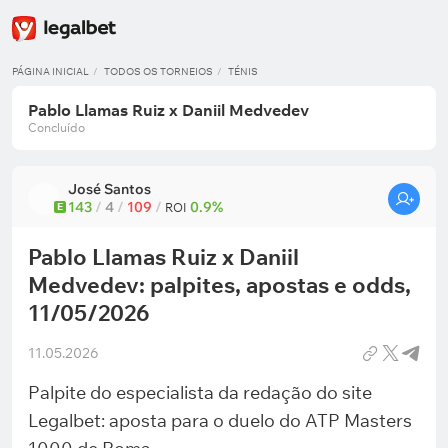
PÁGINA INICIAL
TODOS OS TORNEIOS
TÉNIS
Pablo Llamas Ruiz x Daniil Medvedev
Concluído
José Santos
143
/
4
/
109
/
0.9%
E
ROI
Pablo Llamas Ruiz x Daniil
Medvedev: palpites, apostas e odds,
11/05/2026
11.05.2026
Palpite do especialista da redação do site
Legalbet: aposta para o duelo do ATP Masters