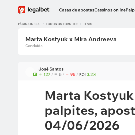
Casas de apostas
Cassinos online
Palp
PÁGINA INICIAL
TODOS OS TORNEIOS
TÉNIS
Marta Kostyuk x Mira Andreeva
Concluído
José Santos
127
/
5
/
95
/
3.2%
E
ROI
Marta Kostyuk 
palpites, apos
04/06/2026