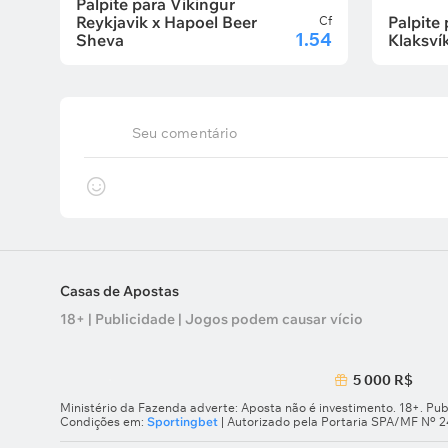
Palpite para Vikingur
Reykjavik x Hapoel Beer
Palpite 
Cf
1.54
Sheva
Klaksví
Seu comentário
Casas de Apostas
18+ | Publicidade | Jogos podem causar vício
5 000 R$
Ministério da Fazenda adverte: Aposta não é investimento. 18+. Pub
Condições em:
Sportingbet
| Autorizado pela Portaria SPA/MF Nº 