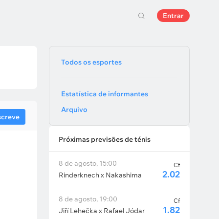
Entrar
Todos os esportes
Estatística de informantes
Arquivo
screve
Próximas previsões de ténis
8 de agosto, 15:00
Cf
2.02
Rinderknech x Nakashima
8 de agosto, 19:00
Cf
1.82
Jiří Lehečka x Rafael Jódar