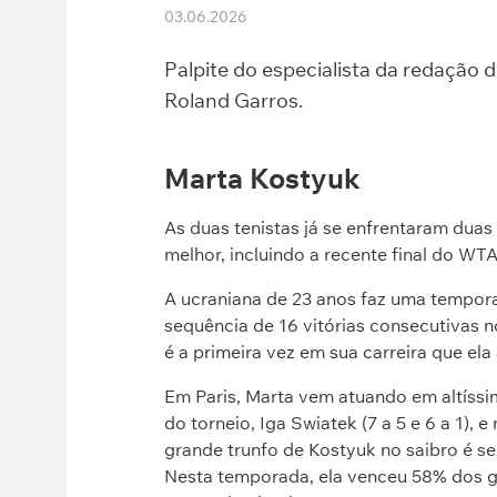
03.06.2026
Palpite do especialista da redação d
Roland Garros.
Marta Kostyuk
As duas tenistas já se enfrentaram dua
melhor, incluindo a recente final do WT
A ucraniana de 23 anos faz uma tempor
sequência de 16 vitórias consecutivas n
é a primeira vez em sua carreira que el
Em Paris, Marta vem atuando em altíssim
do torneio, Iga Swiatek (7 a 5 e 6 a 1), e
grande trunfo de Kostyuk no saibro é s
Nesta temporada, ela venceu 58% dos g