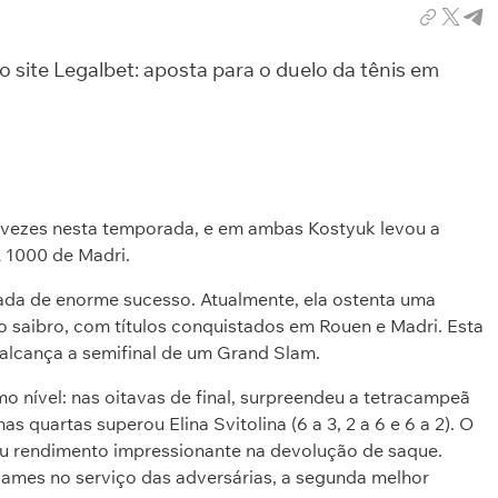
o site Legalbet: aposta para o duelo da tênis em
s vezes nesta temporada, e em ambas Kostyuk levou a
A 1000 de Madri.
ada de enorme sucesso. Atualmente, ela ostenta uma
o saibro, com títulos conquistados em Rouen e Madri. Esta
a alcança a semifinal de um Grand Slam.
o nível: nas oitavas de final, surpreendeu a tetracampeã
 nas quartas superou Elina Svitolina (6 a 3, 2 a 6 e 6 a 2). O
eu rendimento impressionante na devolução de saque.
ames no serviço das adversárias, a segunda melhor