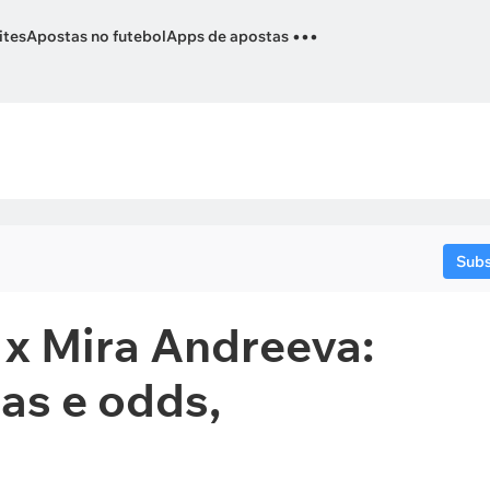
...
ites
Apostas no futebol
Apps de apostas
Sub
x Mira Andreeva:
tas e odds,