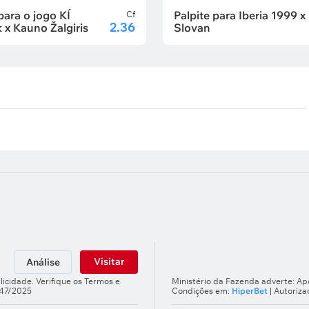
para o jogo KÍ
Palpite para Iberia 1999 x
Cf
2.36
k x Kauno Žalgiris
Slovan
Visitar
Análise
licidade. Verifique os Termos e
Ministério da Fazenda adverte: Apo
247/2025
Condições em:
HiperBet
| Autoriz