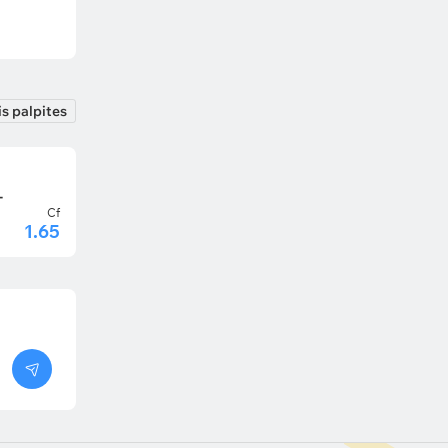
s palpites
-
Cf
1.65