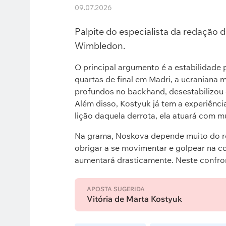
09.07.2026
Palpite do especialista da redação d
Wimbledon.
O principal argumento é a estabilidade 
quartas de final em Madri, a ucraniana
profundos no backhand, desestabilizou 
Além disso, Kostyuk já tem a experiênci
lição daquela derrota, ela atuará com mu
Na grama, Noskova depende muito do re
obrigar a se movimentar e golpear na c
aumentará drasticamente. Neste confron
APOSTA SUGERIDA
Vitória de Marta Kostyuk