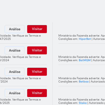
Visitar
Análise
licidade. Verifique os Termos e
Ministério da Fazenda adverte: Apo
247/2025
Condições em:
HiperBet
| Autoriz
Visitar
Análise
licidade. Verifique os Termos e
Ministério da Fazenda adverte: Apo
03/2024
Condições em:
BetMGM
| Autoriz
Visitar
Análise
licidade. Verifique os Termos e
Ministério da Fazenda adverte: Apo
5/2024
Condições em:
Betboo
| Autorizad
Visitar
Análise
licidade. Verifique os Termos e
Ministério da Fazenda adverte: Apo
66/2025
Condições em:
Stake
| Autorizado