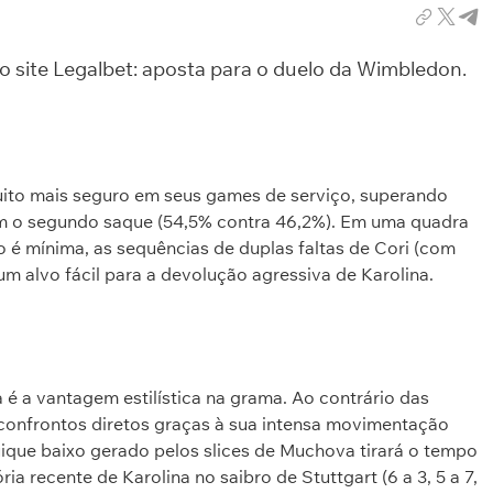
do site Legalbet: aposta para o duelo da Wimbledon.
o mais seguro em seus games de serviço, superando
m o segundo saque (54,5% contra 46,2%). Em uma quadra
 é mínima, as sequências de duplas faltas de Cori (com
 um alvo fácil para a devolução agressiva de Karolina.
 é a vantagem estilística na grama. Ao contrário das
confrontos diretos graças à sua intensa movimentação
que baixo gerado pelos slices de Muchova tirará o tempo
ia recente de Karolina no saibro de Stuttgart (6 a 3, 5 a 7,