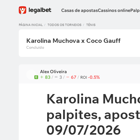
Casas de apostas
Cassinos online
Palp
PÁGINA INICIAL
TODOS OS TORNEIOS
TÉNIS
Karolina Muchova x Coco Gauff
Concluído
Alex Oliveira
83
/
3
/
67
/
-0.5%
E
ROI
Karolina Much
palpites, apos
09/07/2026