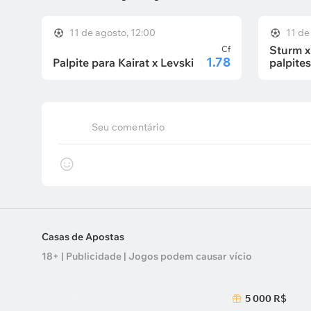
11 de agosto, 12:00
11 de
Sturm x
Cf
1.78
Palpite para Kairat x Levski
palpite
Seu comentário
Casas de Apostas
18+ | Publicidade | Jogos podem causar vício
5 000 R$