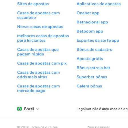
Sites de apostas
Aplicativos de apostas
Casas de apostas com
Onabet app
escanteio
Betnacional app
Novas casas de apostas
Betboom app
melhores casas de apostas
para Iniciantes
Esportes da sorte app
Casas de apostas que
Bônus de cadastro
pagam rápido
Aposta grátis
Casas de apostas com pix
Bônus estrela bet
Casas de apostas com
odds mais altas
Superbet bônus
Casas de apostas com
Galera bônus
mercado pago
Brasil
Legalbet não é uma casa de apo
© 2026 Todos os direitos
Para pessoas