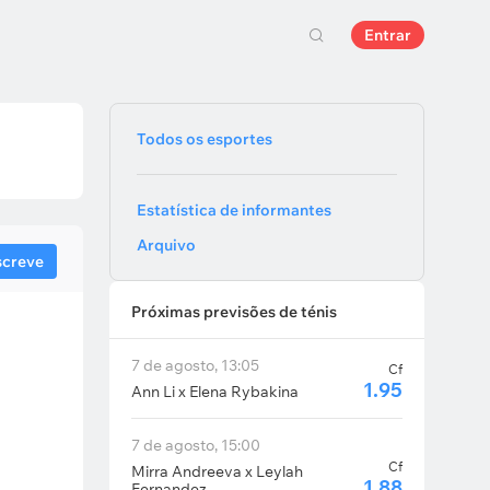
Entrar
Todos os esportes
Estatística de informantes
Arquivo
screve
Próximas previsões de ténis
7 de agosto, 13:05
Cf
1.95
Ann Li x Elena Rybakina
7 de agosto, 15:00
Cf
Mirra Andreeva x Leylah
1.88
Fernandez