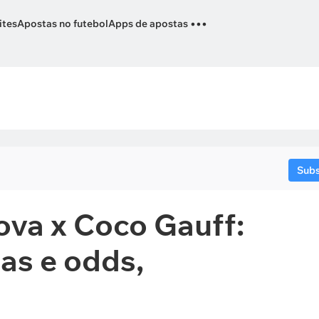
...
ites
Apostas no futebol
Apps de apostas
Sub
ova x Coco Gauff:
tas e odds,