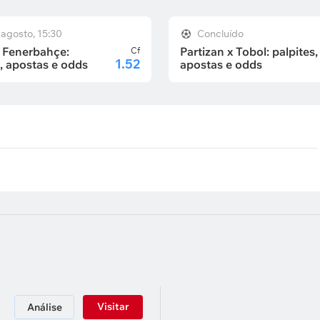
 agosto, 15:30
Concluído
 Fenerbahçe:
Partizan x Tobol: palpites,
Cf
1.52
s, apostas e odds
apostas e odds
Visitar
Análise