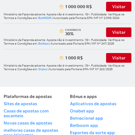
1 000 000 R$
Visitar
Ministério da Fazenda adverte: Aposta não é investimento. 18+. Publicidade. Verifique os
Termos e Condições em:
BetMGM
| Autorizado pela Portaria SPA/MF Nº 2.098/2024
СASHBACK
Visitar
30%
Ministério da Fazenda adverte: Aposta não é investimento. 18+. Publicidade. Verifique os
Termos e Condições em:
Betboo
| Autorizado pela Portaria SPA/MF Nº 247/2025
1 000 R$
Visitar
Ministério da Fazenda adverte: Aposta não é investimento. 18+. Publicidade. Verifique os
Termos e Condições em:
Stake
| Autorizado pela Portaria SPA/MF Nº 263/2025
Plataformas de apostas
Bônus e apps
Sites de apostas
Aplicativos de apostas
Casas de apostas com
Onabet app
escanteio
Betnacional app
Novas casas de apostas
Betboom app
melhores casas de apostas
Esportes da sorte app